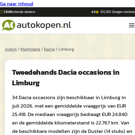
Ga naar inhoud
1.848
erkende dealers
4,4
·
352.831
Google-reviews
Auto's
/
Marktdata
/
Dacia
/
Limburg
Tweedehands
Dacia
occasions in
Limburg
34 Dacia occasions zijn beschikbaar in Limburg in
juli 2026, met een gemiddelde vraagprijs van EUR
25.418. De mediaan vraagprijs bedraagt EUR 24.840
en de gemiddelde kilometerstand is 22.767 km. Van
de beschikbare modellen zijn de Duster (14 stuks) en