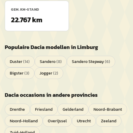
GEM. KM-STAND
22.767 km
Populaire
Dacia
modellen in
Limburg
Duster
(
14
)
Sandero
(
8
)
Sandero Stepway
(
6
)
Bigster
(
3
)
Jogger
(
2
)
Dacia
occasions in andere provincies
Drenthe
Friesland
Gelderland
Noord-Brabant
Noord-Holland
Overijssel
Utrecht
Zeeland
Zuid-Holland