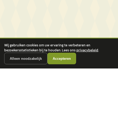
Wij gebruiken cookies om uw ervaring te verbeteren en
bezoekersstatistieken bij te houden. Lees ons
privacybeleid
.
Alleen noodzakelijk
Accepteren
autokopen.nl geeft geen financieel advies en is niet bevoegd om vragen over
financiële producten te beantwoorden. Wij verwijzen door naar erkende, AFM-
vergunde partners.
POPULAIRE MERKEN
Volkswagen
Vind jouw volgende auto bij