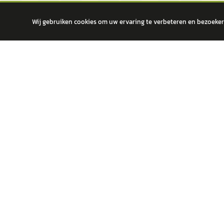
Wij gebruiken cookies om uw ervaring te verbeteren en bezoekers
autokopen.nl geeft geen financieel advies en is niet bevoegd om vragen
POPULA