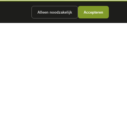
Alleen noodzakelijk
Accepteren
ergunde partners.
CONTACT
info@
autokopen.nl