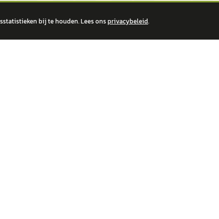
statistieken bij te houden. Lees ons
privacybeleid
.
 over financiële producten te beantwoorden. Wij verwijzen door naar erkende, AFM-v
IRE MERKEN
ONTDEK