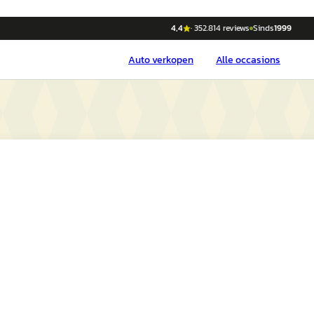
4,4
·
352.814
reviews
Sinds
1999
Auto
verkopen
Alle occasions