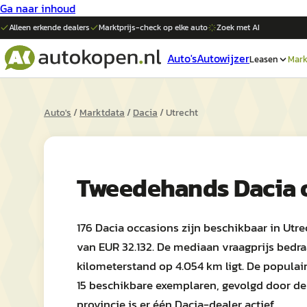
Ga naar inhoud
Alleen erkende dealers
Marktprijs-check op elke
auto
Zoek met AI
Auto's
Autowijzer
Leasen
Mark
Auto's
/
Marktdata
/
Dacia
/
Utrecht
Tweedehands
Dacia
176 Dacia occasions zijn beschikbaar in Utre
van EUR 32.132. De mediaan vraagprijs bedra
kilometerstand op 4.054 km ligt. De populair
15 beschikbare exemplaren, gevolgd door de D
provincie is er één Dacia-dealer actief.