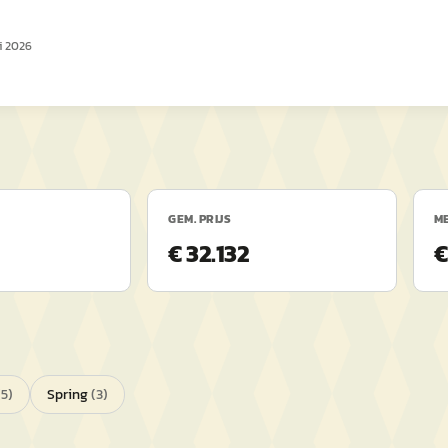
li 2026
GEM. PRIJS
ME
€ 32.132
€
(
5
)
Spring
(
3
)