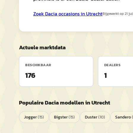
Zoek
Dacia
occasions in
Utrecht
Bijgewerkt op
21 ju
Actuele marktdata
BESCHIKBAAR
DEALERS
176
1
Populaire
Dacia
modellen in
Utrecht
Jogger
(
15
)
Bigster
(
15
)
Duster
(
10
)
Sandero