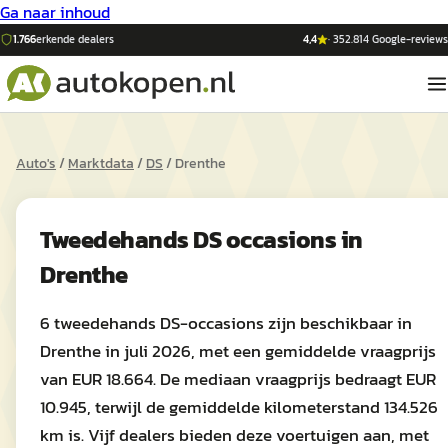
Ga naar inhoud
1.766
erkende dealers
4,4
·
352.814
Google-reviews
Auto's
/
Marktdata
/
DS
/
Drenthe
Tweedehands
DS
occasions in
Drenthe
6 tweedehands DS-occasions zijn beschikbaar in
Drenthe in juli 2026, met een gemiddelde vraagprijs
van EUR 18.664. De mediaan vraagprijs bedraagt EUR
10.945, terwijl de gemiddelde kilometerstand 134.526
km is. Vijf dealers bieden deze voertuigen aan, met