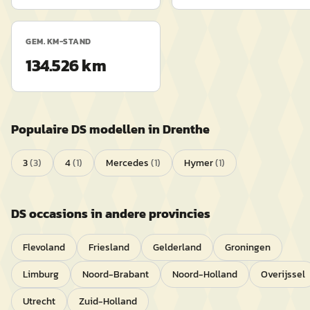
GEM. KM-STAND
134.526 km
Populaire
DS
modellen in
Drenthe
3
(
3
)
4
(
1
)
Mercedes
(
1
)
Hymer
(
1
)
DS
occasions in andere provincies
Flevoland
Friesland
Gelderland
Groningen
Limburg
Noord-Brabant
Noord-Holland
Overijssel
Utrecht
Zuid-Holland