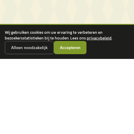
Wij gebruiken cookies om uw ervaring te verbeteren en
bezoekersstatistieken bij te houden. Lees ons
privacybeleid
.
Alleen noodzakelijk
Accepteren
autokopen.nl geeft geen financieel advies en is niet bevoegd om vragen over
financiële producten te beantwoorden. Wij verwijzen door naar erkende, AFM-
vergunde partners.
POPULAIRE MERKEN
Volkswagen
Vind jouw volgende auto bij
Toyota
betrouwbare dealers.
BMW