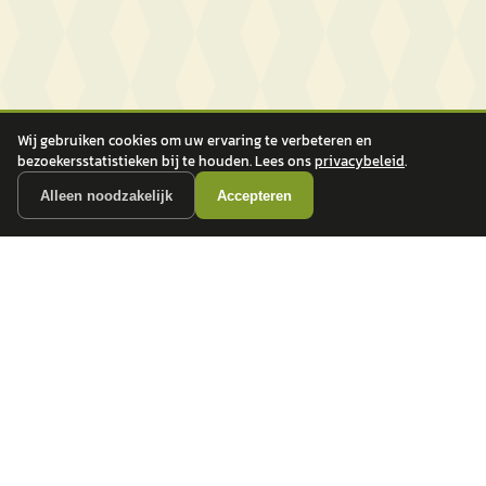
Wij gebruiken cookies om uw ervaring te verbeteren en
bezoekersstatistieken bij te houden. Lees ons
privacybeleid
.
Alleen noodzakelijk
Accepteren
autokopen.nl geeft geen financieel advies en is niet bevoegd om vragen over
financiële producten te beantwoorden. Wij verwijzen door naar erkende, AFM-
vergunde partners.
POPULAIRE MERKEN
Volkswagen
Vind jouw volgende auto bij
Toyota
betrouwbare dealers.
BMW