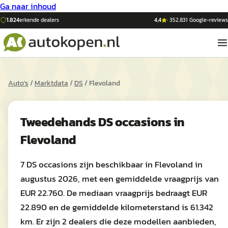
Ga naar inhoud
1.824
erkende dealers
4,4
·
352.831
Google-reviews
Auto's
/
Marktdata
/
DS
/
Flevoland
Tweedehands
DS
occasions in
Flevoland
7 DS occasions zijn beschikbaar in Flevoland in
augustus 2026, met een gemiddelde vraagprijs van
EUR 22.760. De mediaan vraagprijs bedraagt EUR
22.890 en de gemiddelde kilometerstand is 61.342
km. Er zijn 2 dealers die deze modellen aanbieden,