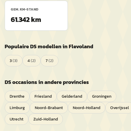
GEM. KM-STAND
61.342 km
Populaire
DS
modellen in
Flevoland
3
(
3
)
4
(
2
)
7
(
2
)
DS
occasions in andere provincies
Drenthe
Friesland
Gelderland
Groningen
Limburg
Noord-Brabant
Noord-Holland
Overijssel
Utrecht
Zuid-Holland