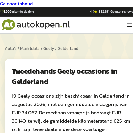
Ga naar inhoud
1.909
erkende dealers
4,4
·
352.831
Google-reviews
Auto's
/
Marktdata
/
Geely
/
Gelderland
Tweedehands
Geely
occasions in
Gelderland
19 Geely occasions zijn beschikbaar in Gelderland in
augustus 2026, met een gemiddelde vraagprijs van
EUR 34.067. De mediaan vraagprijs bedraagt EUR
36.140, terwijl de gemiddelde kilometerstand 625 km
is. Er zijn twee dealers die deze voertuigen