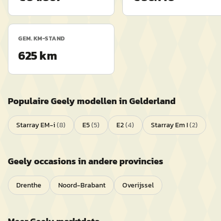
GEM. KM-STAND
625 km
Populaire
Geely
modellen in
Gelderland
Starray EM-i
(
8
)
E5
(
5
)
E2
(
4
)
Starray Em I
(
2
)
Geely
occasions in andere provincies
Drenthe
Noord-Brabant
Overijssel