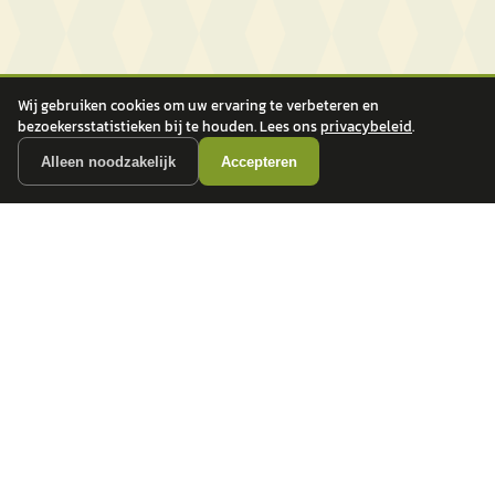
Wij gebruiken cookies om uw ervaring te verbeteren en
bezoekersstatistieken bij te houden. Lees ons
privacybeleid
.
Alleen noodzakelijk
Accepteren
autokopen.nl geeft geen financieel advies en is niet bevoegd om vragen over
financiële producten te beantwoorden. Wij verwijzen door naar erkende, AFM-
vergunde partners.
POPULAIRE MERKEN
Volkswagen
Vind jouw volgende auto bij
Toyota
betrouwbare dealers.
BMW
Mercedes-Benz