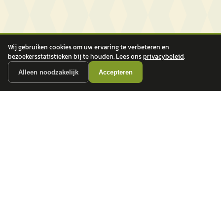
Wij gebruiken cookies om uw ervaring te verbeteren en
bezoekersstatistieken bij te houden. Lees ons
privacybeleid
.
Alleen noodzakelijk
Accepteren
autokopen.nl geeft geen financieel advies en is niet bevoegd om vragen over
financiële producten te beantwoorden. Wij verwijzen door naar erkende, AFM-
vergunde partners.
POPULAIRE MERKEN
Volkswagen
Vind jouw volgende auto bij
Toyota
betrouwbare dealers.
BMW
Mercedes-Benz