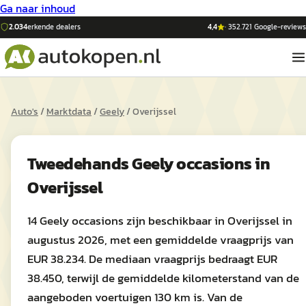
Ga naar inhoud
2.034
erkende dealers
4,4
·
352.721
Google-reviews
Auto's
/
Marktdata
/
Geely
/
Overijssel
Tweedehands
Geely
occasions in
Overijssel
14 Geely occasions zijn beschikbaar in Overijssel in
augustus 2026, met een gemiddelde vraagprijs van
EUR 38.234. De mediaan vraagprijs bedraagt EUR
38.450, terwijl de gemiddelde kilometerstand van de
aangeboden voertuigen 130 km is. Van de