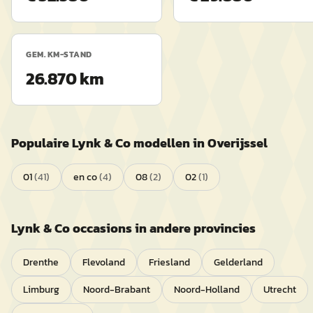
GEM. KM-STAND
26.870 km
Populaire
Lynk & Co
modellen in
Overijssel
01
(
41
)
en co
(
4
)
08
(
2
)
02
(
1
)
Lynk & Co
occasions in andere provincies
Drenthe
Flevoland
Friesland
Gelderland
Limburg
Noord-Brabant
Noord-Holland
Utrecht