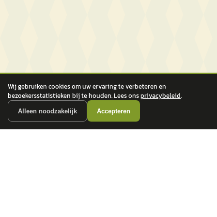
Wij gebruiken cookies om uw ervaring te verbeteren en
bezoekersstatistieken bij te houden. Lees ons
privacybeleid
.
Alleen noodzakelijk
Accepteren
autokopen.nl geeft geen financieel advies en is niet bevoegd om vragen over
financiële producten te beantwoorden. Wij verwijzen door naar erkende, AFM-
vergunde partners.
POPULAIRE MERKEN
Volkswagen
Vind jouw volgende auto bij