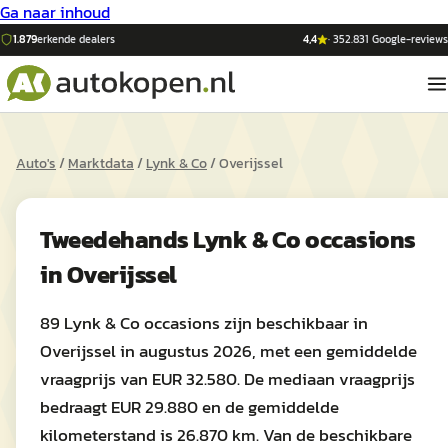
Ga naar inhoud
1.879
erkende dealers
4,4
·
352.831
Google-reviews
Auto's
/
Marktdata
/
Lynk & Co
/
Overijssel
Tweedehands
Lynk & Co
occasions
in
Overijssel
89 Lynk & Co occasions zijn beschikbaar in
Overijssel in augustus 2026, met een gemiddelde
vraagprijs van EUR 32.580. De mediaan vraagprijs
bedraagt EUR 29.880 en de gemiddelde
kilometerstand is 26.870 km. Van de beschikbare