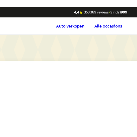
4,4
·
353.369
reviews
Sinds
1999
Auto
verkopen
Alle occasions