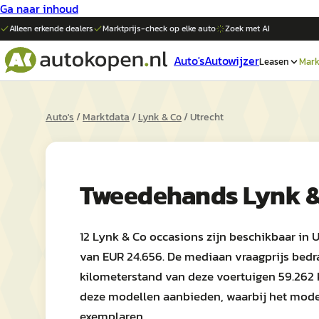
Ga naar inhoud
Alleen erkende dealers
Marktprijs-check op elke
auto
Zoek met AI
Auto's
Autowijzer
Leasen
Mark
Auto's
/
Marktdata
/
Lynk & Co
/
Utrecht
Tweedehands
Lynk &
12 Lynk & Co occasions zijn beschikbaar in U
van EUR 24.656. De mediaan vraagprijs bedr
kilometerstand van deze voertuigen 59.262 km 
deze modellen aanbieden, waarbij het model
exemplaren.