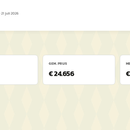
p
21 juli 2026
GEM. PRIJS
ME
€ 24.656
€