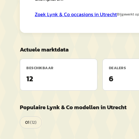
Zoek
Lynk & Co
occasions in
Utrecht
Bijgewerkt o
Actuele marktdata
BESCHIKBAAR
DEALERS
12
6
Populaire
Lynk & Co
modellen in
Utrecht
01
(
12
)