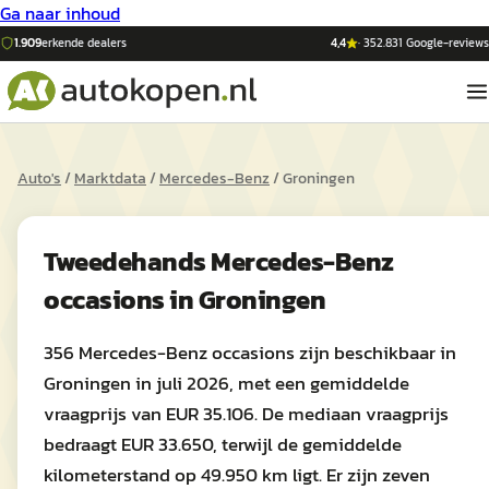
Ga naar inhoud
1.909
erkende dealers
4,4
·
352.831
Google-reviews
Auto's
/
Marktdata
/
Mercedes-Benz
/
Groningen
Tweedehands
Mercedes-Benz
occasions in
Groningen
356 Mercedes-Benz occasions zijn beschikbaar in
Groningen in juli 2026, met een gemiddelde
vraagprijs van EUR 35.106. De mediaan vraagprijs
bedraagt EUR 33.650, terwijl de gemiddelde
kilometerstand op 49.950 km ligt. Er zijn zeven