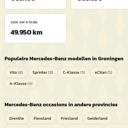
GEM. KM-STAND
49.950 km
Populaire
Mercedes-Benz
modellen in
Groningen
Vito
(
8
)
Sprinter
(
8
)
C-Klasse
(
5
)
eCitan
(
5
)
A-Klasse
(
4
)
Mercedes-Benz
occasions in andere provincies
Drenthe
Flevoland
Friesland
Gelderland