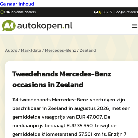
Ga naar inhoud
1.948
erkende dealers
4,4
·
352.721
Google-reviews
Auto's
/
Marktdata
/
Mercedes-Benz
/
Zeeland
Tweedehands
Mercedes-Benz
occasions in
Zeeland
114 tweedehands Mercedes-Benz voertuigen zijn
beschikbaar in Zeeland in augustus 2026, met een
gemiddelde vraagprijs van EUR 47.007. De
mediaanprijs bedraagt EUR 35.950, terwijl de
gemiddelde kilometerstand 57.561 km is. Er zijn 7