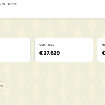
op
30 juli 2026
GEM. PRIJS
ME
€ 27.629
€
5
)