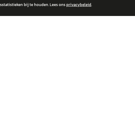
statistieken bij te houden. Lees ons
privacybeleid
.
 over financiële producten te beantwoorden. Wij verwijzen door naar erkende, AFM-v
IRE MERKEN
ONTDEK
wagen
Auto's
a
Nieuws