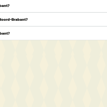
abant?
 Noord-Brabant?
abant?