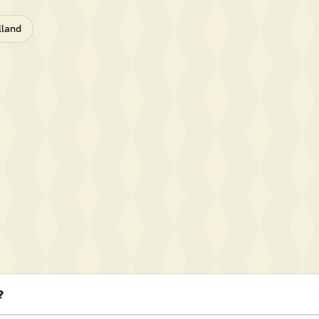
lland
?