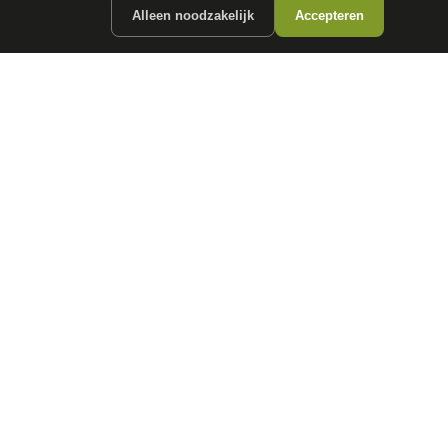
Alleen noodzakelijk
Accepteren
ergunde partners.
CONTACT
info@
autokopen.nl
+31 53 208 4490