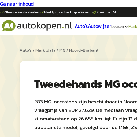
Ga naar inhoud
Alleen erkende dealers
Marktprijs-check op elke
auto
Zoek met AI
Auto's
Autowijzer
Leasen
Mark
Auto's
/
Marktdata
/
MG
/
Noord-Brabant
Tweedehands
MG
oc
283 MG-occasions zijn beschikbaar in Noord
vraagprijs van EUR 27.629. De mediaan vraag
kilometerstand op 26.655 km ligt. Er zijn 12 
populairste model, gevolgd door de MG5, ZS