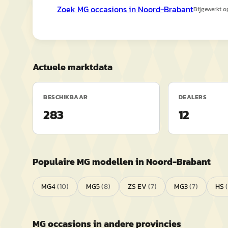
Zoek
MG
occasions in
Noord-Brabant
Bijgewerkt 
Actuele marktdata
BESCHIKBAAR
DEALERS
283
12
Populaire
MG
modellen in
Noord-Brabant
MG4
(
10
)
MG5
(
8
)
ZS EV
(
7
)
MG3
(
7
)
HS
(
MG
occasions in andere provincies