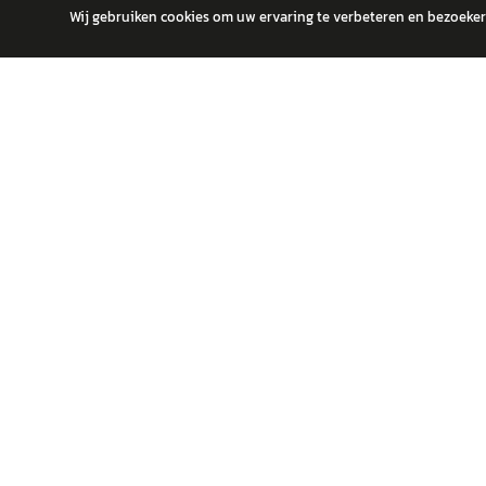
Wij gebruiken cookies om uw ervaring te verbeteren en bezoekers
autokopen.nl geeft geen financieel advies en is niet bevoegd om vragen
POPULA
Volks
Vind jouw volgende auto bij betrouwbare
Toyot
dealers.