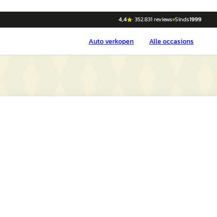
4,4
·
352.831
reviews
Sinds
1999
Auto
verkopen
Alle occasions