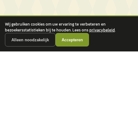
Wij gebruiken cookies om uw ervaring te verbeteren en
bezoekersstatistieken bij te houden. Lees ons
privacybeleid
.
Alleen noodzakelijk
Accepteren
autokopen.nl geeft geen financieel advies en is niet bevoegd om vragen over
financiële producten te beantwoorden. Wij verwijzen door naar erkende, AFM-
vergunde partners.
POPULAIRE MERKEN
Volkswagen
Vind jouw volgende auto bij
Toyota
betrouwbare dealers.
BMW
Mercedes-Benz
Audi