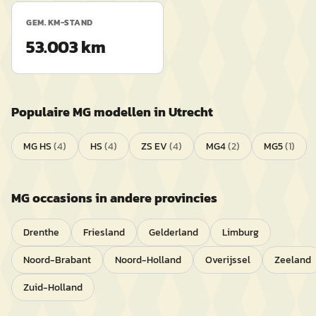
GEM. KM-STAND
53.003 km
Populaire
MG
modellen in
Utrecht
MG HS
(
4
)
HS
(
4
)
ZS EV
(
4
)
MG4
(
2
)
MG5
(
1
)
MG
occasions in andere provincies
Drenthe
Friesland
Gelderland
Limburg
Noord-Brabant
Noord-Holland
Overijssel
Zeeland
Zuid-Holland