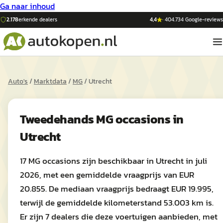
Ga naar inhoud
2.178
erkende dealers
4,4
·
404.734
Google-reviews
Auto's
/
Marktdata
/
MG
/
Utrecht
Tweedehands
MG
occasions in
Utrecht
17 MG occasions zijn beschikbaar in Utrecht in juli
2026, met een gemiddelde vraagprijs van EUR
20.855. De mediaan vraagprijs bedraagt EUR 19.995,
terwijl de gemiddelde kilometerstand 53.003 km is.
Er zijn 7 dealers die deze voertuigen aanbieden, met