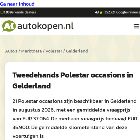
Ga naar inhoud
1.939
erkende dealers
4,4
·
352.721
Google-reviews
Auto's
/
Marktdata
/
Polestar
/
Gelderland
Tweedehands
Polestar
occasions in
Gelderland
21 Polestar occasions zijn beschikbaar in Gelderland
in augustus 2026, met een gemiddelde vraagprijs
van EUR 37.064. De mediaan vraagprijs bedraagt EUR
35.900. De gemiddelde kilometerstand van deze
voertuigen is