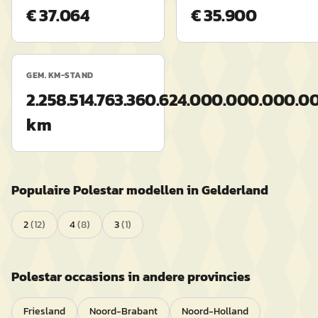
€ 37.064
€ 35.900
GEM. KM-STAND
2.258.514.763.360.624.000.000.000
km
Populaire
Polestar
modellen in
Gelderland
2
(
12
)
4
(
8
)
3
(
1
)
Polestar
occasions in andere provincies
Friesland
Noord-Brabant
Noord-Holland