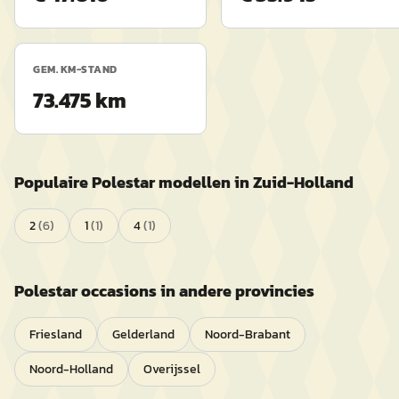
GEM. KM-STAND
73.475 km
Populaire
Polestar
modellen in
Zuid-Holland
2
(
6
)
1
(
1
)
4
(
1
)
Polestar
occasions in andere provincies
Friesland
Gelderland
Noord-Brabant
Noord-Holland
Overijssel