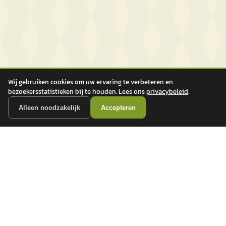
Wij gebruiken cookies om uw ervaring te verbeteren en
bezoekersstatistieken bij te houden. Lees ons
privacybeleid
.
Alleen noodzakelijk
Accepteren
autokopen.nl geeft geen financieel advies en is niet bevoegd om vragen over
financiële producten te beantwoorden. Wij verwijzen door naar erkende, AFM-
vergunde partners.
POPULAIRE MERKEN
Volkswagen
Vind jouw volgende auto bij