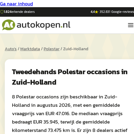
Ga naar inhoud
1.824
erkende dealers
4,4
·
352.831
Google-reviews
Auto's
/
Marktdata
/
Polestar
/
Zuid-Holland
Tweedehands
Polestar
occasions in
Zuid-Holland
8 Polestar occasions zijn beschikbaar in Zuid-
Holland in augustus 2026, met een gemiddelde
vraagprijs van EUR 47.016. De mediaan vraagprijs
bedraagt EUR 35.945, terwijl de gemiddelde
kilometerstand 73.475 km is. Er zijn 8 dealers actief