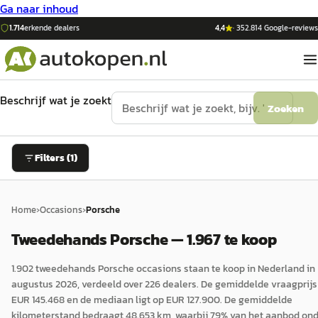
Ga naar inhoud
1.714
erkende dealers
4,4
·
352.814
Google-reviews
Beschrijf wat je zoekt
Zoeken
Filters
(1)
Home
›
Occasions
›
Porsche
Tweedehands Porsche — 1.967 te koop
1.902 tweedehands Porsche occasions staan te koop in Nederland in
augustus 2026, verdeeld over 226 dealers. De gemiddelde vraagprijs
EUR 145.468 en de mediaan ligt op EUR 127.900. De gemiddelde
kilometerstand bedraagt 48.653 km, waarbij 79% van het aanbod on