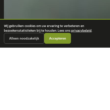
Peugeot
ONTDEK
CONTACT
Wij gebruiken cookies om uw ervaring te verbeteren en
bezoekersstatistieken bij te houden. Lees ons
privacybeleid
.
Auto's
info@
autokopen.nl
+31 53 208 4490
Nieuws
Alleen noodzakelijk
Accepteren
Josink Maatweg 43
Marktdata
7545 PS Enschede
Auto's per regio
Autoprijsindex
Autotrends
Autowijzer
Zakelijk leasen
Private Lease
Financiering
Auto verkopen
Over ons
Contact
Privacy