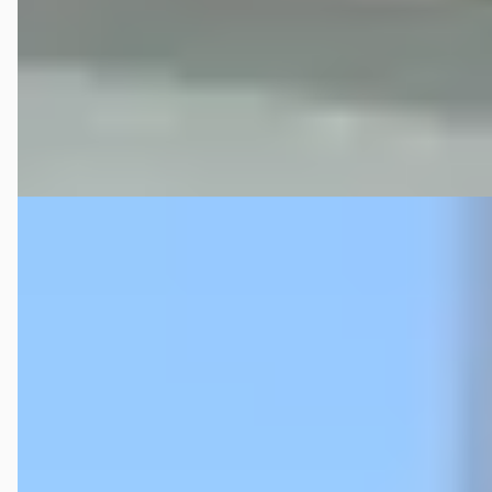
2009 · 114.521 km · Benzine · Automaat
Autobedrijf Snijders Oldenzaal
· Oldenzaal
4,3
(
67
)
Bekijk aanbieding →
Vergelijk
Porsche Boxster
·
2005
€ 29.900
v.a. € 634/mnd
Marktconform
2005 · 102.633 km · Benzine · Automaat
Autobedrijf van Haarlem & Fischer
· Andelst
4,5
(
78
)
Bekijk aanbieding →