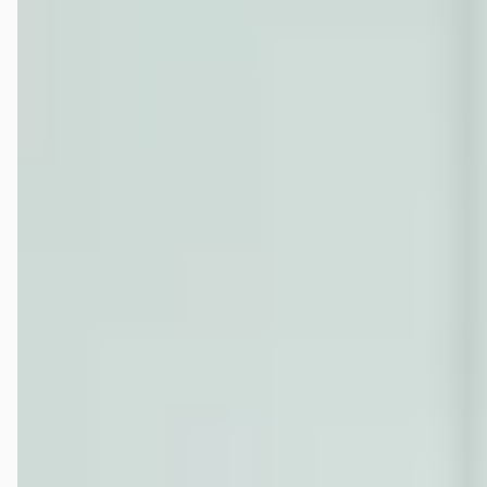
Zijn tweedehands Porsche Boxster occasions gestegen
of gedaald in prijs?