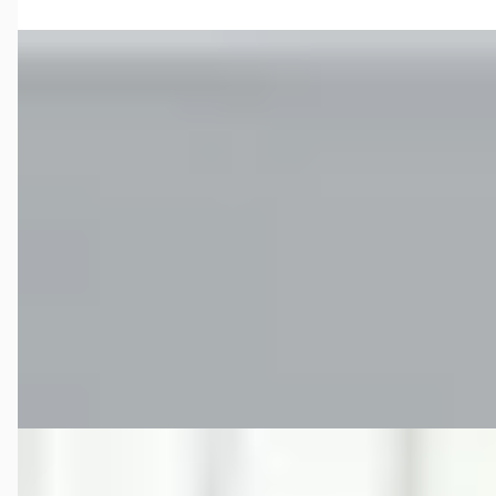
Porsche Boxster
·
2010
Porsche Boxster 2.9
€ 32.950
v.a. € 698/mnd
Marktconform
2010 · 93.310 km · Benzine · Handgeschakeld
Unieke Sportwagens: Verkoop
· Hof van Twente
4,1
(
13
)
Bekijk aanbieding →
Vergelijk
Porsche Boxster
·
2001
S