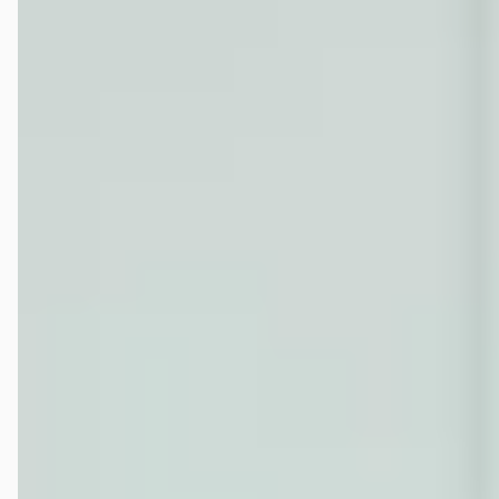
Kan ik een tweedehands Porsche Boxster financieren?
Waar moet ik op letten bij de aankoop van een
tweedehands Porsche Boxster?
Wat is het prijsbereik van een tweedehands Porsche
Boxster?
Wat kost de duurste tweedehands Porsche Boxster op
autokopen.nl?
Hoeveel kilometer mag een tweedehands Porsche
Boxster hebben?
Wat is een faire vraagprijs voor een tweedehands
Porsche Boxster?