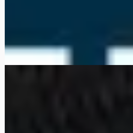
Scherp geprijsd
2004 · 129.986 km · Benzine · Handgeschakeld
Auto Reuvers
· Losser
4,5
(
321
)
Bekijk aanbieding →
Vergelijk
F
Porsche Boxster
·
2009
Super nette auto, Stoel koeling, zeer compleet....
€ 30.950
v.a. € 656/mnd
Marktconform