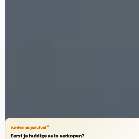
A
Porsche Boxster
·
2002
2002
€ 33.900
v.a. € 719/mnd
Marktconform
2002 · 159.540 km · Benzine · Handgeschakeld
Reeve Automotive
· IJsselmuiden
4,8
(
40
)
Bekijk aanbieding →
Vergelijk
®
ikwilvanmijnautoaf
Eerst je huidige auto verkopen?