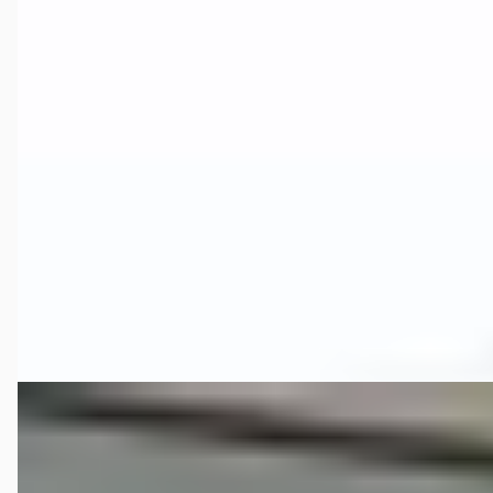
Porsche Boxster
·
2004
S 550 Spyder Edition
€ 42.900
v.a. € 909/mnd
Boven markt
2004 · 57.821 km · Benzine · Handgeschakeld
Porsche Centrum Twente
· Deventer
4,6
(
283
)
Bekijk aanbieding →
Vergelijk
Porsche Boxster
·
2009
2.9 PDK Xenon Leer Carplay Young Timer Auto
Prijs op aanvraag