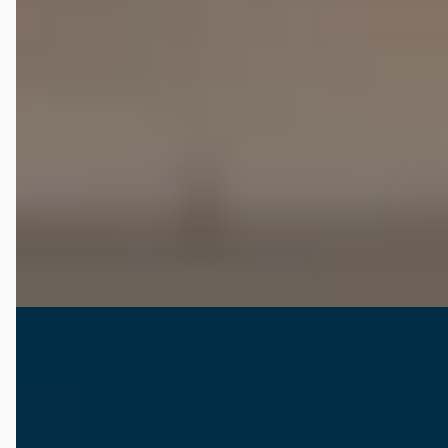
S 3.2
€ 14.950
v.a. € 317/mnd
Scherp geprijsd
2001 · 332.923 km · Benzine · Handgeschakeld
Kragt Bedrijfswagens
· Lemelerveld
4,5
(
110
)
Bekijk aanbieding →
Vergelijk
Porsche Boxster
·
2004
2.7 / Leder / Bose / Memory / Xenon
€ 24.900
v.a. € 528/mnd