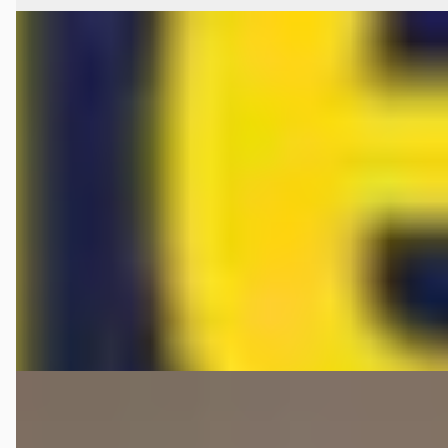
Porsche Boxster
·
2002
S 3.2 LEDER/AIRCO/CRUISE/STOELVERW
€ 15.995
v.a. € 339/mnd
Scherp geprijsd
2002 · 229.895 km · Benzine · Automaat
Auto Scheepers
· Surhuisterveen
4,9
(
20
)
Bekijk aanbieding →
Vergelijk
G
Porsche Boxster
·
2001