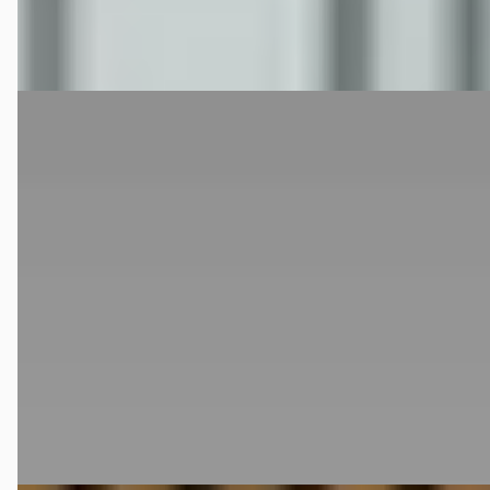
Bekijk aanbieding →
Vergelijk
Porsche Boxster
·
2002
2.7 Handgeschakeld Nederlandse auto NAP
€ 11.995
v.a. € 254/mnd
Scherp geprijsd
2002 · 199.980 km · Benzine · Handgeschakeld
Adels Autos
· Veen
Bekijk aanbieding →
Vergelijk