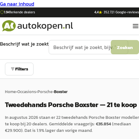
Ga naar inhoud
1.941
erkende dealers
4,4
·
352.721
Google-reviews
Beschrijf wat je zoekt
Zoeken
Filters
Home
›
Occasions
›
Porsche
›
Boxster
Tweedehands Porsche Boxster — 21 te koop
In
augustus 2026
staan er
22
tweedehands
Porsche
Boxster
modelle
te koop bij
20
dealers.
Gemiddelde vraagprijs:
€
35.854
(mediaan
€
29.900
).
Dat is
1.9
%
lager
dan vorige maand.