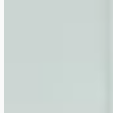
Veelgestelde vragen over de Porsche Boxster
Wat is de gemiddelde prijs van een tweedehands
Porsche Boxster?
Hoeveel Porsche Boxster occasions zijn er te koop?
Wat is een goede kilometerstand voor een Porsche
Boxster?
Bij hoeveel dealers in Nederland kan ik een
tweedehands Porsche Boxster kopen?
Krijg ik garantie op een tweedehands Porsche Boxster?