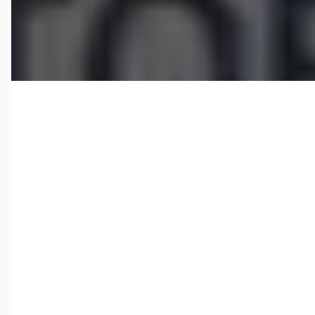
aan den Rijn
4,7
(
253
)
Bekijk aanbieding →
Vergelijk
Porsche Boxster
·
2011
987 Boxster Spyder
€ 91.900
v.a. € 1.948/mnd
Boven markt
2011 · 48.000 km · Benzine · Handgeschakeld
Porsche Centrum Twente
· Deventer
4,6
(
283
)
Bekijk aanbieding →
Vergelijk