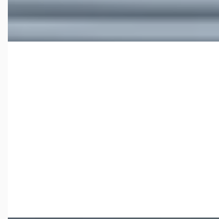
Bekijk aanbieding →
Vergelijk
Porsche Boxster
·
2011
987 Boxster Spyder
€ 91.900
v.a. € 1.948/mnd
Boven markt
2011 · 42.909 km · Benzine · Handgeschakeld
Porsche Centrum Twente
· Deventer
4,6
(
283
)
Bekijk aanbieding →
Vergelijk