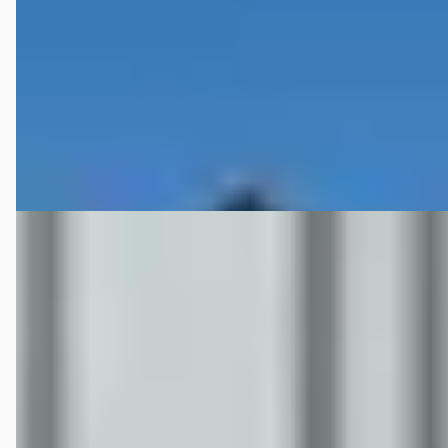
Marktconform
2005 · 93.626 km · Benzine · Automaat
Autobedrijf Heisterkamp
· Ootmarsum
Bekijk aanbieding →
Vergelijk
Porsche Boxster
·
2004
€ 18.750
v.a. € 397/mnd
Scherp geprijsd
2004 · 151.558 km · Benzine · Handgeschakeld
Eduard Auto's B.V.
· Raamsdonksveer
4,1
(
107
)