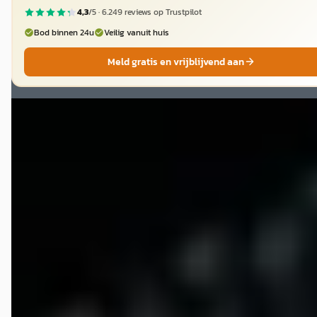
4,3
/5 ·
6.249
reviews op Trustpilot
Bod binnen 24u
Veilig vanuit huis
Meld gratis en vrijblijvend aan
D
Porsche Boxster
·
2008
2.7 I
€ 29.999
v.a. € 636/mnd
Marktconform
2008 · 57.000 km · Benzine · Handgeschakeld
Carteam Edward Smit Auto's
· Oudkarspel
4,5
(
164
)
Bekijk aanbieding →