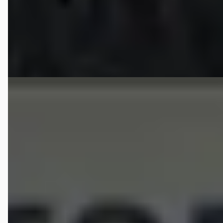
2009 · 145.498 km · Benzine · Automaat
Welovo
· Beverwijk
4,4
(
117
)
Bekijk aanbieding →
Vergelijk
F
Porsche Boxster
·
2007
2.7 HAND / NIEUW MODEL / 245 PK / TOP DEAL ! ! !
€ 13.750
v.a. € 291/mnd
Scherp geprijsd
2007 · 173.648 km · Benzine · Handgeschakeld
Uw betrouwbare autobedrijf in Alpen aan den Rijn
· Alphen