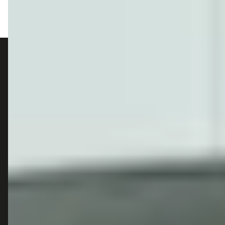
autokopen.nl geeft geen financieel advies en is niet bevoegd om vragen over
financiële producten te beantwoorden. Wij verwijzen door naar erkende, AFM-
vergunde partners.
POPULAIRE MERKEN
Volkswagen
Vind jouw volgende auto bij
Toyota
betrouwbare dealers.
BMW
Mercedes-Benz
Audi
Ford
Opel