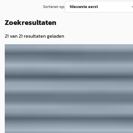
Sorteren op:
Zoekresultaten
21
van
21
resultaten geladen
D
Porsche Boxster
·
2012
2.7 PDK
€ 42.450
v.a. € 900/mnd
Boven markt
2012 · 108.668 km · Benzine · Automaat
Auto Kuipers