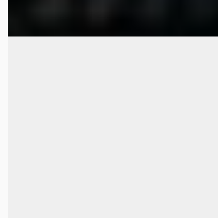
Vergelijk
G
Porsche Boxster
·
2006
S 3.2
€ 33.950
v.a. € 720/mnd
Marktconform
2006 · 142.500 km · Benzine · Handgeschakeld
Automobielbedrijf Moret
· Vlissingen
4,8
(
13
)
Bekijk aanbieding →
Vergelijk