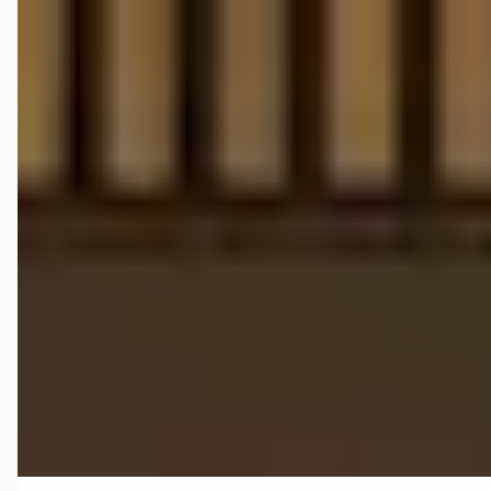
G
Porsche Boxster
·
2016
Spyder 3.8
€ 108.945
v.a. € 2.309/mnd
Boven markt
2016 · 69.000 km · Benzine · Handgeschakeld
iAuto Wijk bij Duurstede
· Wijk bij Duurstede
4,0
(
48
)
159 dagen geleden geplaatst
Bekijk aanbieding →
Vergelijk