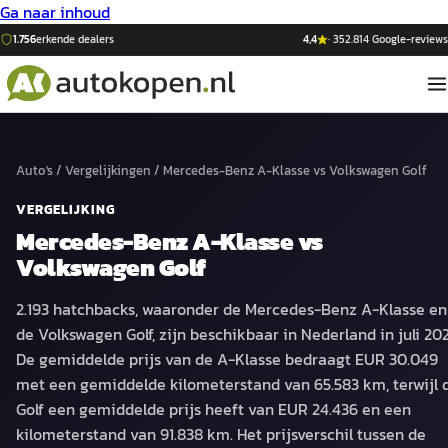
Ga naar inhoud
1.756
erkende dealers
4,4
·
352.814
Google-reviews
Auto's
/
Vergelijkingen
/
Mercedes-Benz A-Klasse
vs
Volkswagen Golf
VERGELIJKING
Mercedes-Benz A-Klasse
vs
Volkswagen Golf
2.193 hatchbacks, waaronder de Mercedes-Benz A-Klasse en
de Volkswagen Golf, zijn beschikbaar in Nederland in juli 202
De gemiddelde prijs van de A-Klasse bedraagt EUR 30.049
met een gemiddelde kilometerstand van 65.583 km, terwijl 
Golf een gemiddelde prijs heeft van EUR 24.436 en een
kilometerstand van 91.838 km. Het prijsverschil tussen de