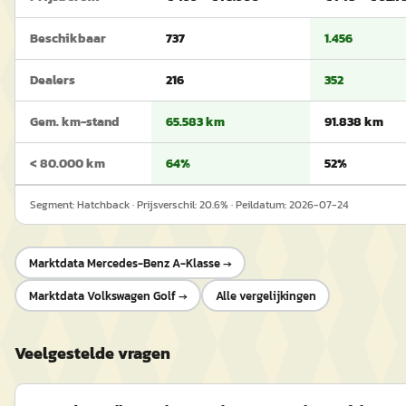
Beschikbaar
737
1.456
Dealers
216
352
Gem. km-stand
65.583 km
91.838 km
< 80.000 km
64%
52%
Segment:
Hatchback
· Prijsverschil:
20.6
% · Peildatum:
2026-07-24
Marktdata
Mercedes-Benz A-Klasse
→
Marktdata
Volkswagen Golf
→
Alle vergelijkingen
Veelgestelde vragen