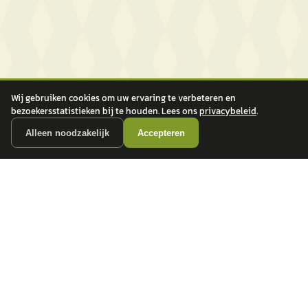
Wij gebruiken cookies om uw ervaring te verbeteren en
bezoekersstatistieken bij te houden. Lees ons
privacybeleid
.
Alleen noodzakelijk
Accepteren
autokopen.nl geeft geen financieel advies en is niet bevoegd om vragen over
financiële producten te beantwoorden. Wij verwijzen door naar erkende, AFM-
vergunde partners.
POPULAIRE MERKEN
Volkswagen
Vind jouw volgende auto bij