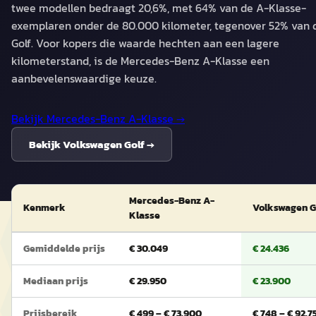
twee modellen bedraagt 20,6%, met 64% van de A-Klasse-
exemplaren onder de 80.000 kilometer, tegenover 52% van 
Golf. Voor kopers die waarde hechten aan een lagere
kilometerstand, is de Mercedes-Benz A-Klasse een
aanbevelenswaardige keuze.
Bekijk
Mercedes-Benz A-Klasse
→
Bekijk
Volkswagen Golf
→
Mercedes-Benz A-
Kenmerk
Volkswagen G
Klasse
Gemiddelde prijs
€ 30.049
€ 24.436
Mediaan prijs
€ 29.950
€ 23.900
Prijsbereik
€ 499 – € 73.900
€ 748 – € 92.7