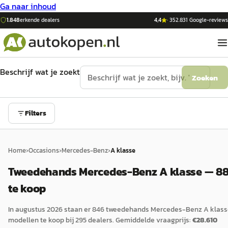
Ga naar inhoud
1.848
erkende dealers
4,4
·
352.831
Google-reviews
Beschrijf wat je zoekt
Zoeken
Filters
Home
›
Occasions
›
Mercedes-Benz
›
A klasse
Tweedehands Mercedes-Benz A klasse — 8
te koop
In
augustus 2026
staan er
846
tweedehands
Mercedes-Benz
A klas
modellen te koop bij
295
dealers.
Gemiddelde vraagprijs:
€
28.610