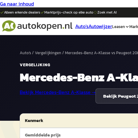
Ga naar inhoud
Alleen erkende dealers
Marktprijs-check op elke
auto
Zoek met AI
Auto's
Autowijzer
Leasen
Mark
Auto's
/
Vergelijkingen
/
Mercedes-Benz A-Klasse
vs
Peugeot 20
VERGELIJKING
Mercedes-Benz A-Kla
Bekijk
Mercedes-Benz A-Klasse
→
Bekijk
Peugeot 
Kenmerk
Gemiddelde prijs