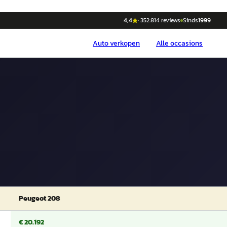
4,4
·
352.814
reviews
Sinds
1999
Auto
verkopen
Alle occasions
Peugeot 208
€ 20.192