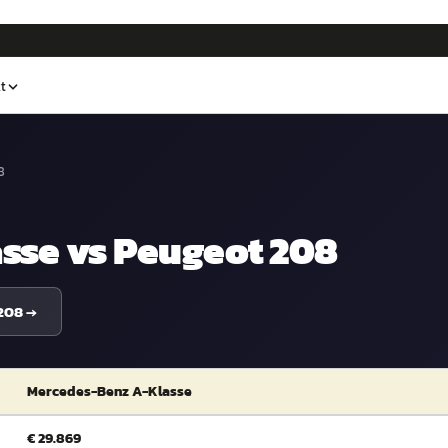
t
8
sse
vs
Peugeot 208
208
→
Mercedes-Benz A-Klasse
€ 29.869