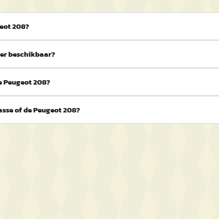
geot 208?
 er beschikbaar?
de Peugeot 208?
asse of de Peugeot 208?