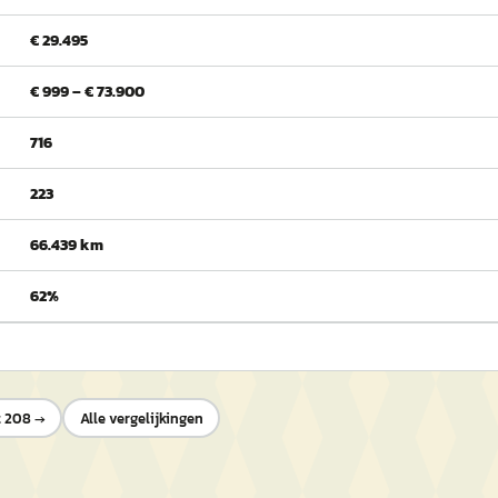
€ 29.495
€ 999 – € 73.900
716
223
66.439 km
62%
 208
→
Alle vergelijkingen