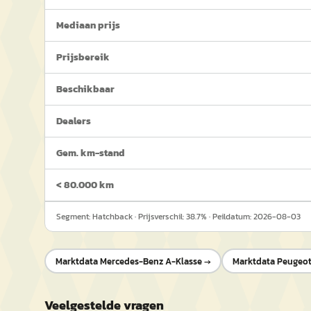
Mediaan prijs
Prijsbereik
Beschikbaar
Dealers
Gem. km-stand
< 80.000 km
Segment:
Hatchback
· Prijsverschil:
38.7
% · Peildatum:
2026-08-03
Marktdata
Mercedes-Benz A-Klasse
→
Marktdata
Peugeot
Veelgestelde vragen