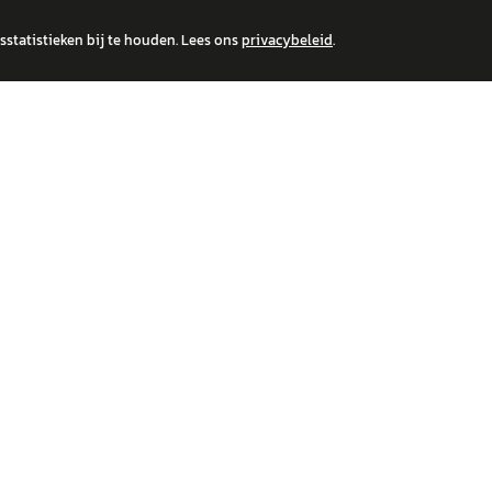
statistieken bij te houden. Lees ons
privacybeleid
.
 over financiële producten te beantwoorden. Wij verwijzen door naar erkende, AFM-v
IRE MERKEN
ONTDEK
wagen
Auto's