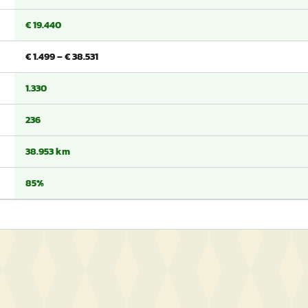
€ 19.440
€ 1.499 – € 38.531
1.330
236
38.953 km
85%