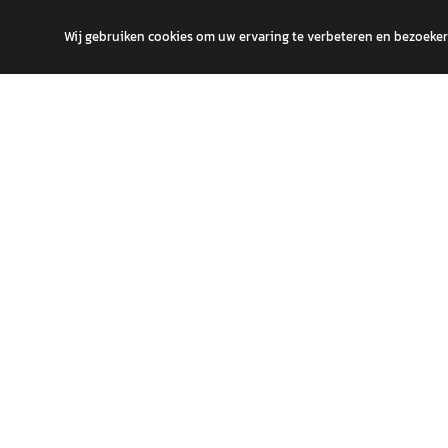
Wij gebruiken cookies om uw ervaring te verbeteren en bezoekers
autokopen.nl geeft geen financieel advies en is niet bevoegd om vragen
POPULA
Volks
Vind jouw volgende auto bij betrouwbare