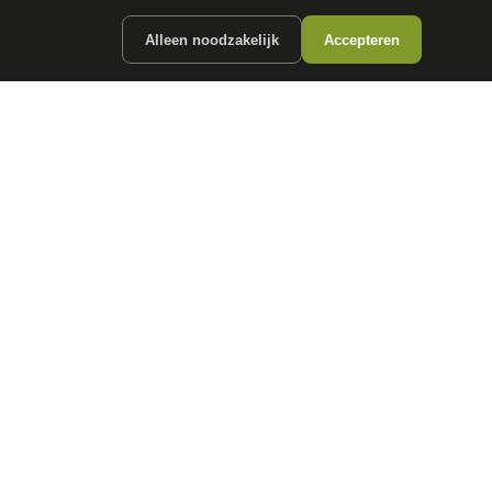
Alleen noodzakelijk
Accepteren
ergunde partners.
CONTACT
info@
autokopen.nl