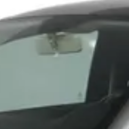
Fiat in Veendam
Wat zijn de openingstijden van Hedin Automotive Fiat i
Hoe wordt Hedin Automotive Fiat in Veendam beoord
Hoeveel occasions heeft Hedin Automotive Fiat in Ve
Welke brandstoftypen biedt Hedin Automotive Fiat in Ve
Welke automerken verkoopt Hedin Automotive Fiat in 
Hoe neem ik contact op met Hedin Automotive Fiat in 