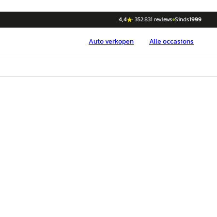
4,4
·
352.831
reviews
Sinds
1999
Auto
verkopen
Alle occasions