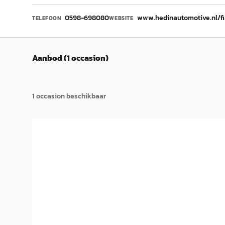
0598-698080
www.hedinautomotive.nl/f
TELEFOON
WEBSITE
Aanbod (1 occasion)
1
occasion
beschikbaar
E
Fiat 500
·
2018
0.9 TwinAir Turbo Collezione
€ 10.995
v.a. € 233/mnd
Scherp geprijsd