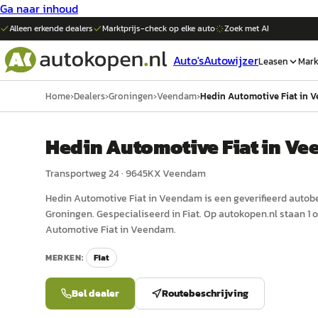
Ga naar inhoud
Alleen erkende dealers
Marktprijs-check op elke
auto
Zoek met AI
Auto's
Autowijzer
Leasen
Mark
Home
›
Dealers
›
Groningen
›
Veendam
›
Hedin Automotive Fiat in 
Hedin Automotive Fiat in V
Transportweg 24
·
9645KX
Veendam
Hedin Automotive Fiat in Veendam
is een
geverifieerd
auto
be
Groningen
.
Gespecialiseerd in Fiat.
Op autokopen.nl staan 1 
Automotive Fiat in Veendam.
MERKEN:
Fiat
Bel dealer
Routebeschrijving