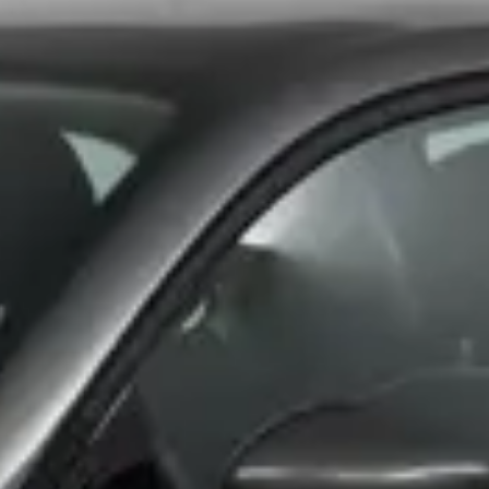
n Veendam?
eeld?
endam?
endam aan?
Veendam?
Veendam?