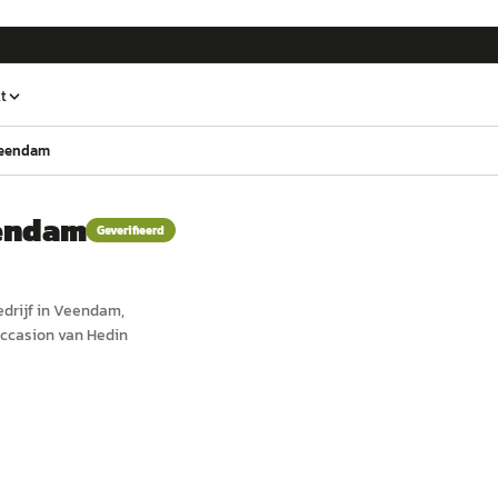
t
Veendam
eendam
Geverifieerd
drijf in
Veendam
,
occasion van Hedin