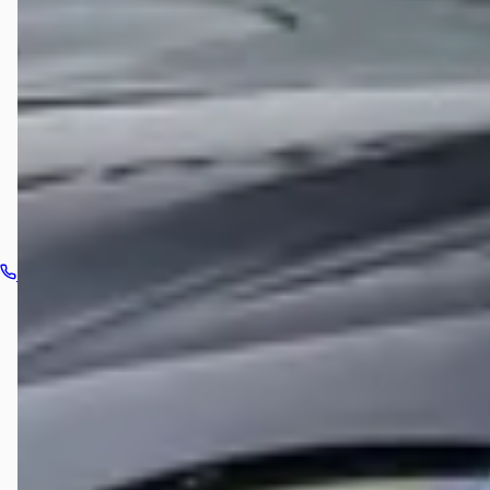
Welke automerken verkoopt Hedin Automotive Jaguar
in Alkmaar?
Hoe neem ik contact op met Hedin Automotive Jaguar
in Alkmaar?
Bel dealer
Routebeschrijving