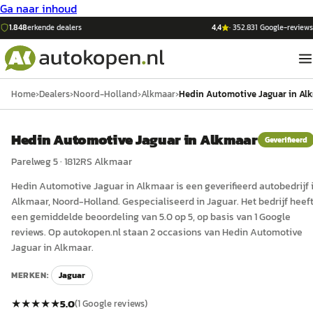
Ga naar inhoud
1.848
erkende dealers
4,4
·
352.831
Google-reviews
Home
›
Dealers
›
Noord-Holland
›
Alkmaar
›
Hedin Automotive Jaguar in Al
Hedin Automotive Jaguar in Alkmaar
Geverifieerd
Parelweg 5
·
1812RS
Alkmaar
Hedin Automotive Jaguar in Alkmaar
is een
geverifieerd
auto
bedrijf 
Alkmaar
, Noord-Holland
.
Gespecialiseerd in Jaguar.
Het bedrijf heef
een gemiddelde beoordeling van 5.0 op 5, op basis van 1 Google
reviews.
Op autokopen.nl staan 2 occasions van Hedin Automotive
Jaguar in Alkmaar.
MERKEN:
Jaguar
★★★★★
5.0
(
1
Google reviews)