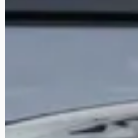
442 dagen geleden geplaatst
Bekijk aanbieding →
Vergelijk
Google reviews over
Hedin Automotive Jaguar in Alkmaar
Sander Vos
★★★★★
december 2025
Misschien wel de allerbeste dealer van Nederland! Ik ben daar zo
goed geholpen, dat het gewoon een feestje als ik daar kom, de
mensen zijn snel, vriendelijk en de koffie is top. Echt een ervaring. Ga
zo door, mijn volgende auto ga ik zeker weer daar kopen!