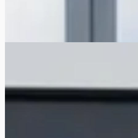
56 dagen geleden geplaatst
Bekijk aanbieding →
Vergelijk
E
Jaguar F-Pace
·
2025
P400e R-Dynamic SE
€ 74.995
v.a. € 1.590/mnd
Boven markt
2025 · 23.556 km · Plug-in hybride · Automaat
Hedin Automotive Jaguar in Alkmaar
· Alkmaar