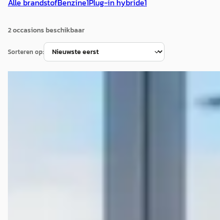
Alle brandstof
Benzine
1
Plug-in hybride
1
2
occasion
s
beschikbaar
Sorteren op:
E
Jaguar XE
·
2019
2.0 R-Sport
€ 23.995
v.a. € 509/mnd
Boven markt
2019 · 92.134 km · Benzine · Automaat
Hedin Automotive Jaguar in Alkmaar
· Alkmaar