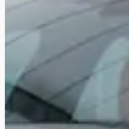
Veelgestelde vragen over Hedin Automotive Jaguar
in Alkmaar
Wat zijn de openingstijden van Hedin Automotive
Jaguar in Alkmaar?
Hoe wordt Hedin Automotive Jaguar in Alkmaar
beoordeeld?
Hoeveel occasions heeft Hedin Automotive Jaguar in
Alkmaar?
Welke brandstoftypen biedt Hedin Automotive Jaguar
in Alkmaar aan?