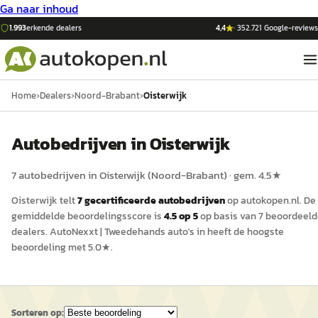
Ga naar inhoud
1.993
erkende dealers
4,4
·
352.721
Google-reviews
Home
›
Dealers
›
Noord-Brabant
›
Oisterwijk
Auto
bedrijven in
Oisterwijk
7
auto
bedrijven in
Oisterwijk
(
Noord-Brabant
)
· gem.
4.5
★
Oisterwijk
telt
7
gecertificeerde
auto
bedrijven
op
autokopen.nl
.
De
gemiddelde beoordelingsscore is
4.5
op 5
op basis van
7
beoordeeld
dealers.
AutoNexxt | Tweedehands auto's in
heeft de hoogste
beoordeling met
5.0
★.
Sorteren op: