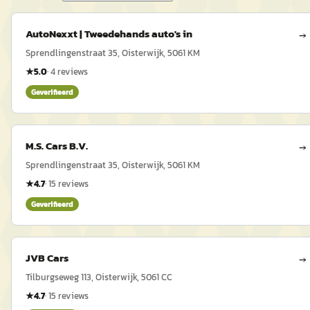
AutoNexxt | Tweedehands auto's in
→
Sprendlingenstraat 35, Oisterwijk, 5061 KM
★
5.0
·
4
reviews
Geverifieerd
M.S. Cars B.V.
→
Sprendlingenstraat 35, Oisterwijk, 5061 KM
★
4.7
·
15
reviews
Geverifieerd
JVB Cars
→
Tilburgseweg 113, Oisterwijk, 5061 CC
★
4.7
·
15
reviews