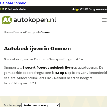
Ga naar inhoud
1.824
erkende dealers
4,4
·
352.831
Google-reviews
Home
›
Dealers
›
Overijssel
›
Ommen
Auto
bedrijven in
Ommen
8
auto
bedrijven in
Ommen
(
Overijssel
)
· gem.
4.5
★
Ommen
telt
8
gecertificeerde
auto
bedrijven
op
autokopen.nl
.
De
gemiddelde beoordelingsscore is
4.5
op 5
op basis van
7
beoordeeld
dealers.
Autocentrum Cents BV - Renault
heeft de hoogste
beoordeling met
4.7
★.
Sorteren op: