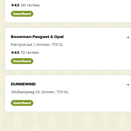
★
4.5
·
143
reviews
Geverifieerd
Bouwman Peugeot & Opel
→
Patrijsstraat 1, Ommen, 7731 ZL
★
4.5
·
112
reviews
Geverifieerd
DUNNEWIND
→
Veldkampweg 29, Ommen, 7731 HL
Geverifieerd