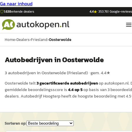
Ga naar inhoud
1.638
erkende dealers
4,4
·
353.761
Google-reviews
Home
›
Dealers
›
Friesland
›
Oosterwolde
Auto
bedrijven in
Oosterwolde
3
auto
bedrijven in
Oosterwolde
(
Friesland
)
· gem.
4.4
★
Oosterwolde
telt
3
gecertificeerde
auto
bedrijven
op
autokopen.nl
.
gemiddelde beoordelingsscore is
4.4
op 5
op basis van
3
beoordeel
dealers.
Autobedrijf Hoogterp
heeft de hoogste beoordeling met
4.5
Sorteren op: