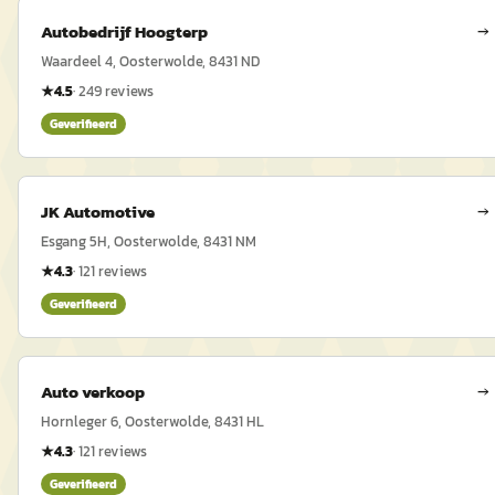
Autobedrijf Hoogterp
→
Waardeel 4, Oosterwolde, 8431 ND
★
4.5
·
249
reviews
Geverifieerd
JK Automotive
→
Esgang 5H, Oosterwolde, 8431 NM
★
4.3
·
121
reviews
Geverifieerd
Auto verkoop
→
Hornleger 6, Oosterwolde, 8431 HL
★
4.3
·
121
reviews
Geverifieerd