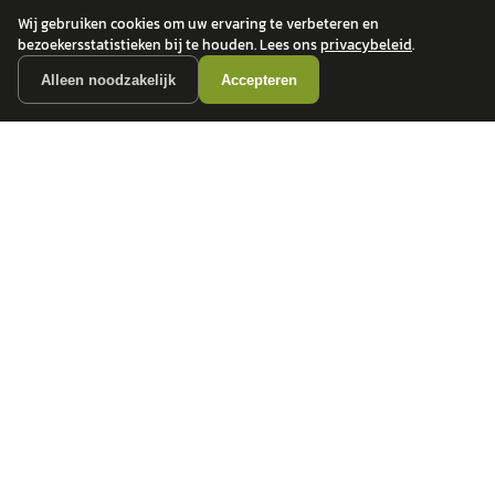
Wij gebruiken cookies om uw ervaring te verbeteren en
bezoekersstatistieken bij te houden. Lees ons
privacybeleid
.
Alleen noodzakelijk
Accepteren
autokopen.nl geeft geen financieel advies en is niet bevoegd om vragen over
financiële producten te beantwoorden. Wij verwijzen door naar erkende, AFM-
vergunde partners.
POPULAIRE MERKEN
Volkswagen
Vind jouw volgende auto bij
Toyota
betrouwbare dealers.