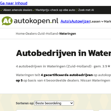
Ga naar inhoud
Alleen erkende dealers
Marktprijs-check op elke
auto
Zoek met AI
Auto's
Autowijzer
Leasen
Mark
Home
›
Dealers
›
Zuid-Holland
›
Wateringen
Auto
bedrijven in
Wate
4
auto
bedrijven in
Wateringen
(
Zuid-Holland
)
· gem.
3.9
★
Wateringen
telt
4
gecertificeerde
auto
bedrijven
op
autokop
op 5
op basis van
4
beoordeelde dealers.
Nissan Wateringen
Sorteren op: