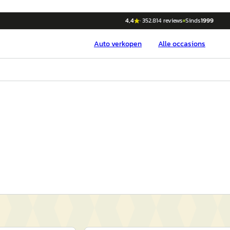
4,4
·
352.814
reviews
Sinds
1999
Auto
verkopen
Alle occasions