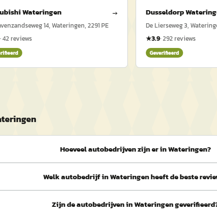
ubishi Wateringen
Dusseldorp Waterin
→
avenzandseweg 14, Wateringen, 2291 PE
De Lierseweg 3, Watering
·
42
reviews
★
3.9
·
292
reviews
rifieerd
Geverifieerd
ateringen
Hoeveel autobedrijven zijn er in Wateringen?
Welk autobedrijf in Wateringen heeft de beste revi
Zijn de autobedrijven in Wateringen geverifieerd