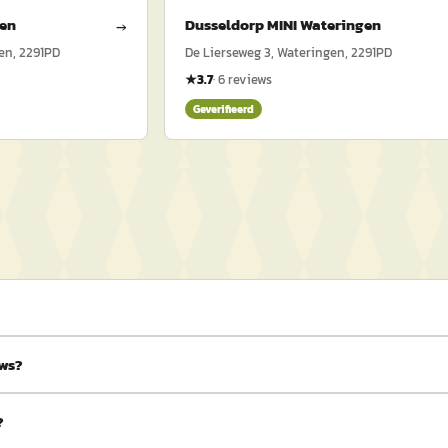
gen
Dusseldorp MINI Wateringen
→
en, 2291PD
De Lierseweg 3, Wateringen, 2291PD
★
3.7
·
6
reviews
Geverifieerd
ews?
?