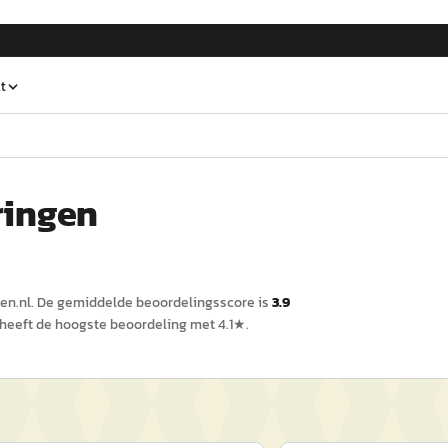
t
ringen
en.nl
.
De gemiddelde beoordelingsscore is
3.9
heeft de hoogste beoordeling met
4.1
★.