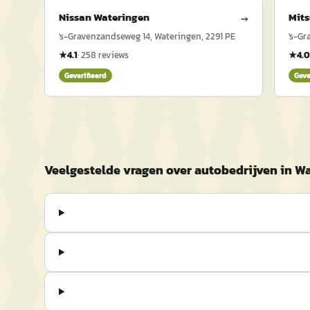
Nissan Wateringen
Mits
→
's-Gravenzandseweg 14, Wateringen, 2291 PE
's-Gr
★
4.1
·
258
reviews
★
4.0
Geverifieerd
Geve
Veelgestelde vragen over autobedrijven in W