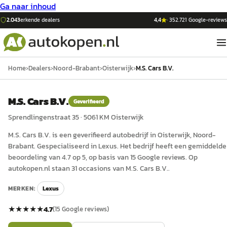
Ga naar inhoud
2.043
erkende dealers
4,4
·
352.721
Google-reviews
Home
›
Dealers
›
Noord-Brabant
›
Oisterwijk
›
M.S. Cars B.V.
M.S. Cars B.V.
Geverifieerd
Sprendlingenstraat 35
·
5061 KM
Oisterwijk
M.S. Cars B.V.
is een
geverifieerd
auto
bedrijf in
Oisterwijk
, Noord-
Brabant
.
Gespecialiseerd in Lexus.
Het bedrijf heeft een gemiddelde
beoordeling van 4.7 op 5, op basis van 15 Google reviews.
Op
autokopen.nl staan 31 occasions van M.S. Cars B.V..
MERKEN:
Lexus
★★★★★
4.7
(
15
Google reviews)