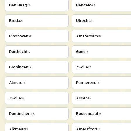
Den Haag
Hengelo
26
22
Breda
Utrecht
21
21
Eindhoven
Amsterdam
20
18
Dordrecht
Goes
17
17
Groningen
Zwolle
17
17
Almere
Purmerend
16
16
Zwolle
Assen
16
15
Doetinchem
Roosendaal
15
15
Alkmaar
Amersfoort
13
13