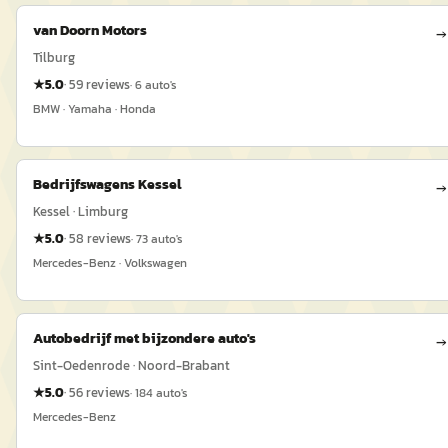
van Doorn Motors
→
Tilburg
★
5.0
·
59
reviews
·
6
auto's
BMW · Yamaha · Honda
Bedrijfswagens Kessel
→
Kessel · Limburg
★
5.0
·
58
reviews
·
73
auto's
Mercedes-Benz · Volkswagen
Autobedrijf met bijzondere auto's
→
Sint-Oedenrode · Noord-Brabant
★
5.0
·
56
reviews
·
184
auto's
Mercedes-Benz