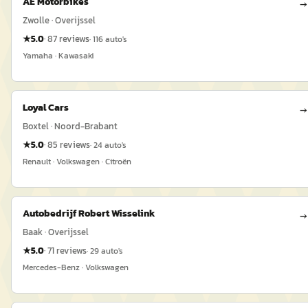
AE Motorbikes
→
Zwolle · Overijssel
★
5.0
·
87
reviews
·
116
auto's
Yamaha · Kawasaki
Loyal Cars
→
Boxtel · Noord-Brabant
★
5.0
·
85
reviews
·
24
auto's
Renault · Volkswagen · Citroën
Autobedrijf Robert Wisselink
→
Baak · Overijssel
★
5.0
·
71
reviews
·
29
auto's
Mercedes-Benz · Volkswagen