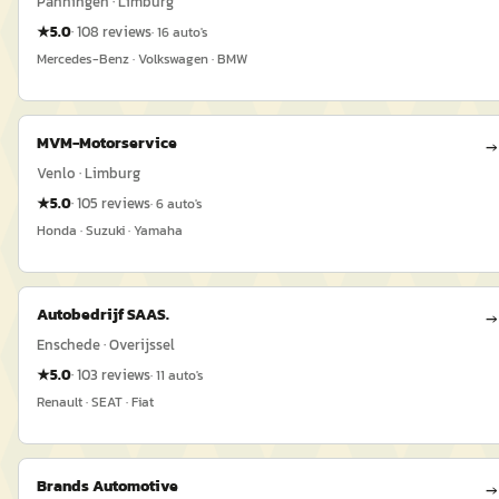
Panningen · Limburg
★
5.0
·
108
reviews
·
16
auto's
Mercedes-Benz · Volkswagen · BMW
MVM-Motorservice
→
Venlo · Limburg
★
5.0
·
105
reviews
·
6
auto's
Honda · Suzuki · Yamaha
Autobedrijf SAAS.
→
Enschede · Overijssel
★
5.0
·
103
reviews
·
11
auto's
Renault · SEAT · Fiat
Brands Automotive
→