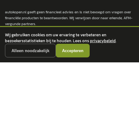
autokopen.nl geeft geen financieel advies en is niet bevoegd om vragen over
financiële producten te beantwoorden. Wij verwijzen door naar erkende, AFM-
vergunde partners.
Wij gebruiken cookies om uw ervaring te verbeteren en
bezoekersstatistieken bij te houden. Lees ons
privacybeleid
.
POPULAIRE MERKEN
Alleen noodzakelijk
Accepteren
Volkswagen
Vind jouw volgende auto bij
Toyota
betrouwbare dealers.
BMW
Mercedes-Benz
Audi
Ford
Opel
Peugeot