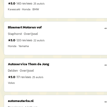
★
5.0
·
140
reviews
·
25
auto's
Kawasaki · Honda · BMW
Bloemert Motoren vof
→
Staphorst · Overijssel
★
5.0
·
120
reviews
·
22
auto's
Honda · Yamaha
Autoservice Thom de Jong
→
Delden · Overijssel
★
5.0
·
117
reviews
·
25
auto's
Volvo
automeuterke.nl
→