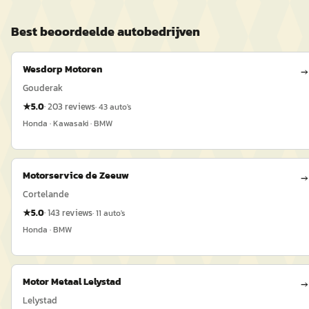
Best beoordeelde
auto
bedrijven
Wesdorp Motoren
→
Gouderak
★
5.0
·
203
reviews
·
43
auto's
Honda · Kawasaki · BMW
Motorservice de Zeeuw
→
Cortelande
★
5.0
·
143
reviews
·
11
auto's
Honda · BMW
Motor Metaal Lelystad
→
Lelystad