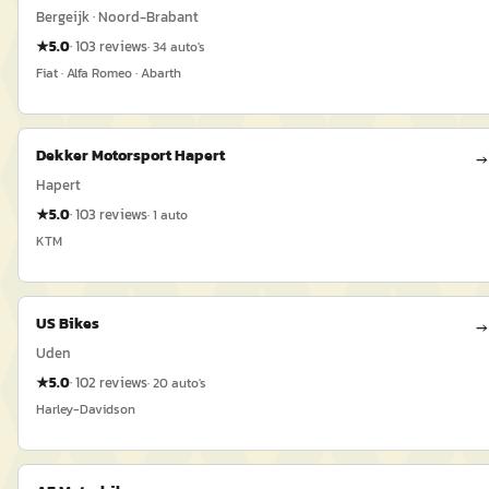
Bergeijk · Noord-Brabant
★
5.0
·
103
reviews
·
34
auto's
Fiat · Alfa Romeo · Abarth
Dekker Motorsport Hapert
→
Hapert
★
5.0
·
103
reviews
·
1
auto
KTM
US Bikes
→
Uden
★
5.0
·
102
reviews
·
20
auto's
Harley-Davidson