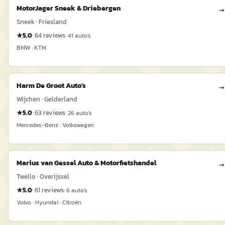
MotorJager Sneek & Driebergen
→
Sneek · Friesland
★
5.0
·
64
reviews
·
41
auto's
BMW · KTM
Harm De Groot Auto's
→
Wijchen · Gelderland
★
5.0
·
63
reviews
·
26
auto's
Mercedes-Benz · Volkswagen
Marius van Gessel Auto & Motorfietshandel
→
Twello · Overijssel
★
5.0
·
61
reviews
·
6
auto's
Volvo · Hyundai · Citroën