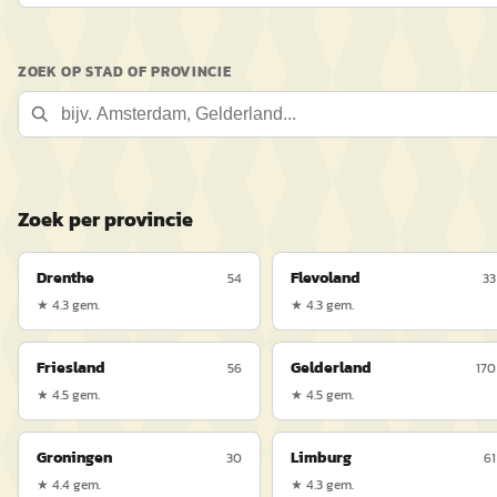
ZOEK OP STAD OF PROVINCIE
Zoek per provincie
Drenthe
Flevoland
54
33
★
4.3
gem.
★
4.3
gem.
Friesland
Gelderland
56
170
★
4.5
gem.
★
4.5
gem.
Groningen
Limburg
30
61
★
4.4
gem.
★
4.3
gem.