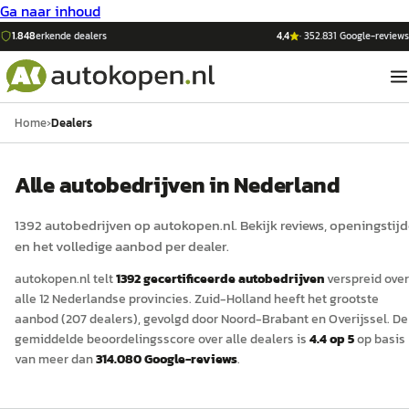
Ga naar inhoud
1.848
erkende dealers
4,4
·
352.831
Google-reviews
Home
›
Dealers
Alle autobedrijven in Nederland
1392
auto
bedrijven op
autokopen.nl
. Bekijk reviews, openingstij
en het volledige aanbod per dealer.
autokopen.nl
telt
1392
gecertificeerde
auto
bedrijven
verspreid over
alle 12 Nederlandse provincies.
Zuid-Holland
heeft het grootste
aanbod (
207
dealers)
, gevolgd door Noord-Brabant
en Overijssel
.
De
gemiddelde beoordelingsscore over alle dealers is
4.4
op 5
op basis
van meer dan
314.080
Google-reviews
.