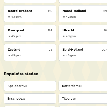
Noord-Brabant
Noord-Holland
195
119
★
4.3
gem.
★
4.2
gem.
Overijssel
Utrecht
187
98
★
4.5
gem.
★
4.3
gem.
Zeeland
Zuid-Holland
24
207
★
4.5
gem.
★
4.3
gem.
Populaire steden
Apeldoorn
Rotterdam
50
30
Enschede
Tilburg
28
28