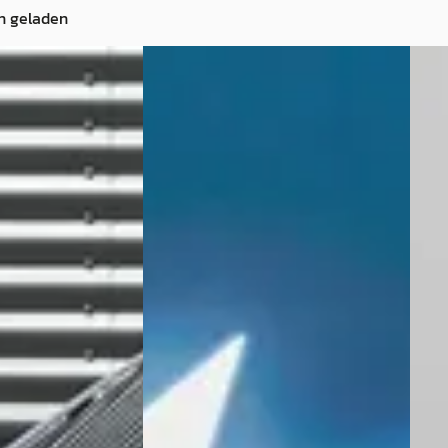
n geladen
E
E
2020
Alpine A110
·
2026
Alpi
1.8 Turbo R 300PK
300pk
€ 124.999
€ 104
v.a. € 2.650/mnd
v.a. 
· Benzine ·
2026 · 10 km · Benzine ·
2025 
Handgeschakeld
Auto
 Dacia in Veghel
Alpine Store Amsterdam
·
ABD 
Amsterdam
4,9
(
119
)
Drac
Bekijk aanbieding →
Beki
 geplaatst
Vergelijk
Vergeli
ng →