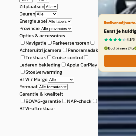
Vergelijk
Zitplaatsen
Deuren
Energielabel
ikwilvanmijnauto
Provincie
Eerst je huid
Opties & accessoires
4,3
/5 
Navigatie
Parkeersensoren
Bod binnen 24u
Achteruitrijcamera
Panoramadak
Trekhaak
Cruise control
Lederen bekleding
Apple CarPlay
Stoelverwarming
BTW / Marge
E
Formaat
Alpine A110
·
Garantie & kwaliteit
1.8 Turbo Légend
BOVAG-garantie
NAP-check
audiosystem/Ve
BTW-aftrekbaar
stoelen/Camera/
Auto
€ 57.950