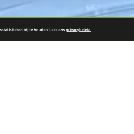
statistieken bij te houden. Lees ons
privacybeleid
.
 over financiële producten te beantwoorden. Wij verwijzen door naar erkende, AFM-v