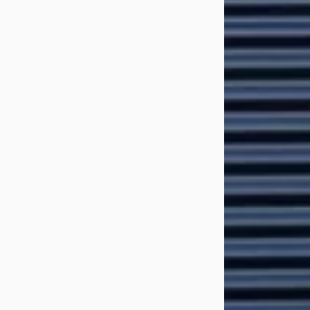
v.a. € 1.228/mnd
2018 · 62.452 km ·
Automaat
Carteam Auto Di
4,7
(
206
)
Bekijk aanbiedi
Vergelijk