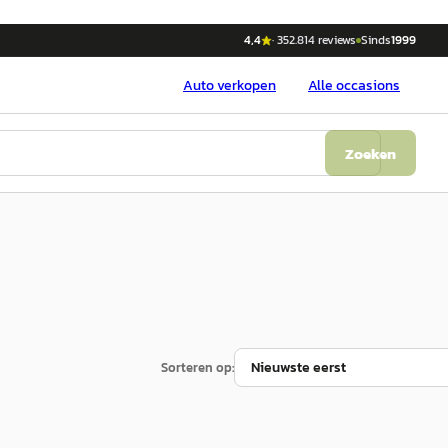
4,4
·
352.814
reviews
Sinds
1999
Auto
verkopen
Alle occasions
Zoeken
Sorteren op: