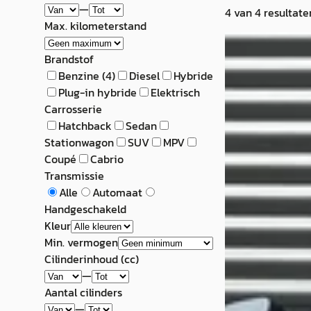
—
4
van
4
resultate
Max. kilometerstand
E
Alpine A110
·
Brandstof
Benzine
(
4
)
Diesel
Hybride
1.8 Turbo Pure
Plug-in hybride
Elektrisch
Carrosserie
€ 58.885
Hatchback
Sedan
Stationwagon
SUV
MPV
v.a. € 1.248/mnd
Coupé
Cabrio
2020 · 37.938 km 
Transmissie
Automaat
Alle
Automaat
Handgeschakeld
Hedin Automotive
Kleur
· Veghel
4,8
(
138
)
Min. vermogen
Cilinderinhoud (cc)
28 dagen geleden
—
Bekijk aanbiedi
Aantal cilinders
—