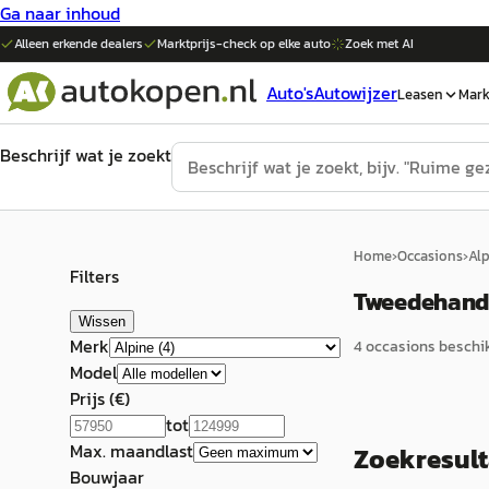
Ga naar inhoud
Alleen erkende dealers
Marktprijs-check op elke
auto
Zoek met AI
Auto's
Autowijzer
Leasen
Mark
Beschrijf wat je zoekt
Home
›
Occasions
›
Al
Filters
Tweedehands
Wissen
Merk
4
occasion
s
beschik
Model
Prijs (€)
tot
Max. maandlast
Zoekresul
Bouwjaar