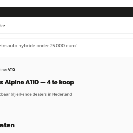
t
pine
›
A110
 Alpine A110 — 4 te koop
baar bij erkende dealers in Nederland
taten