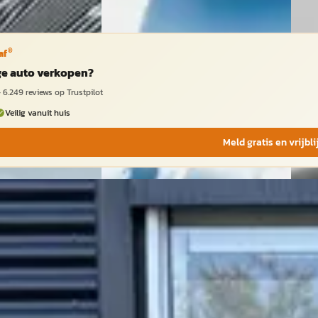
®
af
ige auto verkopen?
·
6.249
reviews op Trustpilot
Veilig vanuit huis
Meld gratis en vrijbl
2018
e VOL!/Focal
rwarmde
Apple/Android