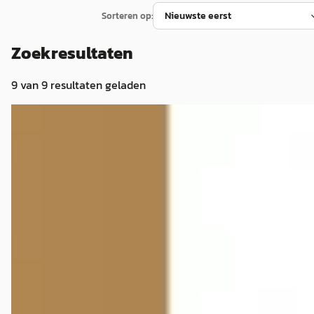
Sorteren op:
Zoekresultaten
9
van
9
resultaten geladen
Audi A6 Allroad
·
2026
quattro 2.0 allroad e-hybrid 367pk quattro
€ 93.050
v.a. € 1.972/mnd
2026 · 10 km · Hybride · Automaat
Pouw Apeldoorn
· Apeldoorn
4,1
(
648
)
Bekijk aanbieding →
Vergelijk