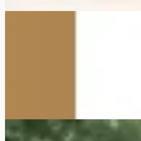
Audi A6 Allroad
·
2023
quattro 55 TFSI 340pk Pro Line Advanced
€ 66.400
v.a. € 1.408/mnd
2023 · 55.981 km · Benzine · Handgeschakeld
Pouw Harderwijk Škoda | VW Bedrijfswagens |
Occasioncentrum
· Harderwijk
4,5
(
102
)
Bekijk aanbieding →
Vergelijk
E
Audi A6 Allroad
·
2016