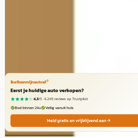
€ 114.390
v.a. € 2.425/mnd
2026 · 10 km · Hybride · Automaat
Pouw Harderwijk Audi & Audi RS
· Harderwijk
4,5
(
174
)
Bekijk aanbieding →
Vergelijk
®
ikwilvanmijnautoaf
Eerst je huidige auto verkopen?
4,3
/5 ·
6.249
reviews op Trustpilot
Bod binnen 24u
Veilig vanuit huis
Meld gratis en vrijblijvend aan