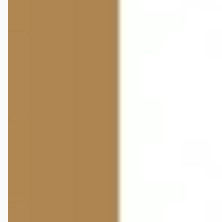
Audi A6 Allroad
·
2026
quattro 2.0 allroad e-hybrid 367pk quattro
€ 95.160
v.a. € 2.017/mnd
2026 · 10 km · Hybride · Handgeschakeld
Pouw Deventer Volkswagen, Audi & VW Bedrijfswagens
·
Deventer
3,8
(
466
)
Bekijk aanbieding →
Vergelijk
Audi A6 Allroad
·
2026
quattro 2.0 allroad e-hybrid 367pk quattro