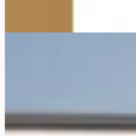
Pouw Zwolle
· Zwolle
4,2
(
618
)
Bekijk aanbieding →
Vergelijk
Audi A6 Allroad
·
2026
e-hybrid quattro 367pk allroad
€ 106.751
v.a. € 2.263/mnd
2026 · 10 km · Hybride · Automaat
Huiskes-Kokkeler Hengelo
· Hengelo
4,2
(
611
)
40 dagen geleden geplaatst
Bekijk aanbieding →
Vergelijk