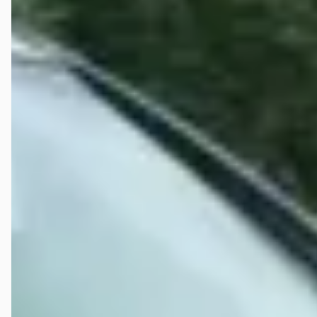
Hoeveel Audi A6 Allroad occasions zijn er te koop?
Wat is een goede kilometerstand voor een Audi A6
Allroad?
Bij hoeveel dealers in Nederland kan ik een
tweedehands Audi A6 Allroad kopen?
Krijg ik garantie op een tweedehands Audi A6 Allroad?
Kan ik een tweedehands Audi A6 Allroad financieren?
Waar moet ik op letten bij de aankoop van een
tweedehands Audi A6 Allroad?
Wat is het prijsbereik van een tweedehands Audi A6