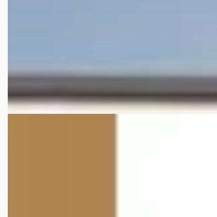
€ 112.565
v.a. € 2.386/mnd
2026 · 10 km · Benzine · Automaat
Broekhuis Audi Alkmaar
4,2
(
133
)
Bekijk aanbieding →
Vergelijk
Audi A6 Allroad
·
2026
quattro 2.0 allroad e-hybrid 367pk quattro
€ 114.390
v.a. € 2.425/mnd
2026 · 10 km · Hybride · Handgeschakeld