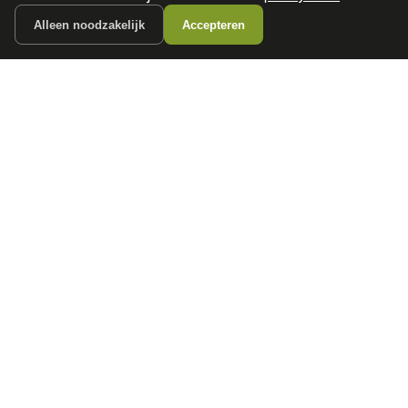
POPULAIRE MERKEN
Alleen noodzakelijk
Accepteren
Volkswagen
Vind jouw volgende auto bij
Toyota
betrouwbare dealers.
BMW
Mercedes-Benz
Audi
Ford
Opel
Peugeot
ONTDEK
CONTACT
Auto's
info@
autokopen.nl
+31 53 208 4490
Nieuws
Josink Maatweg 43
Marktdata
7545 PS Enschede
Auto's per regio
Autoprijsindex