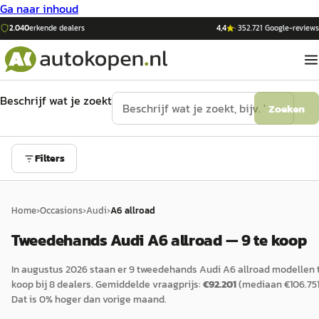
Ga naar inhoud
2.040
erkende dealers
4,4
·
352.721
Google-reviews
Beschrijf wat je zoekt
Zoeken
Filters
Home
›
Occasions
›
Audi
›
A6 allroad
Tweedehands Audi A6 allroad — 9 te koop
In
augustus 2026
staan er
9
tweedehands
Audi
A6 allroad
modellen 
koop bij
8
dealers.
Gemiddelde vraagprijs:
€
92.201
(mediaan €
106.75
Dat is
0
%
hoger
dan vorige maand.