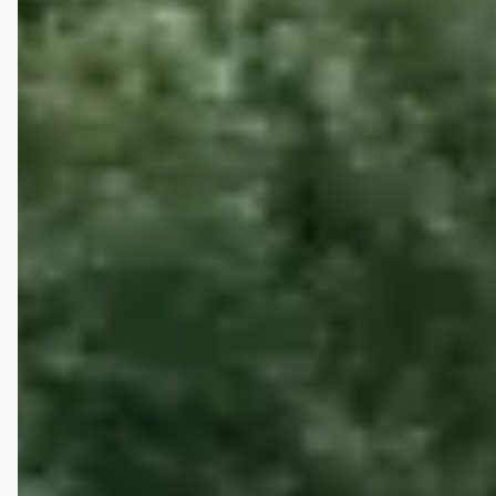
quattro 3.0 TFSI Premium Edition
€ 14.950
v.a. € 317/mnd
2016 · 247.799 km · Benzine · Automaat
Autobedrijf Het Spoor B.V.
· Emmen
3,6
(
60
)
Bekijk aanbieding →
Vergelijk
Veelgestelde vragen over de Audi A6 allroad
Wat is de gemiddelde prijs van een tweedehands Audi
A6 Allroad?