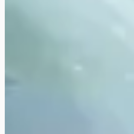
Allroad?
Wat kost de duurste tweedehands Audi A6 Allroad op
autokopen.nl?
Hoeveel kilometer mag een tweedehands Audi A6
Allroad hebben?
Wat is een faire vraagprijs voor een tweedehands Audi
A6 Allroad?