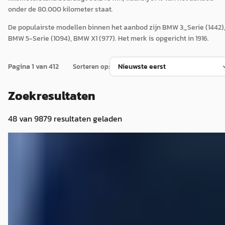
onder de 80.000 kilometer staat.
De populairste modellen binnen het aanbod zijn BMW 3_Serie (1442)
BMW 5-Serie (1094), BMW X1 (977). Het merk is opgericht in 1916.
Pagina
1
van
412
Sorteren op:
Zoekresultaten
48
van
9879
resultaten geladen
BMW X5
·
2003
4.4i Executive ECC LEDER CRUISE SCHUIF/KANTEL TREKHA
€ 5.999
v.a. € 127/mnd
Scherp geprijsd