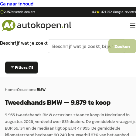
Ga naar inhoud
2.257
erkende dealers
4,4
·
421.252
Google-reviews
Beschrijf wat je zoekt
Zoeken
Filters
(1)
Home
›
Occasions
›
BMW
Tweedehands BMW — 9.879 te koop
9.955 tweedehands BMW occasions staan te koop in Nederland in
augustus 2026, verdeeld over 835 dealers. De gemiddelde vraagprijs
EUR 56.134 en de mediaan ligt op EUR 47.995. De gemiddelde
kilometerstand bedraagt 60.240 km, waarbij 67% van het aanbod