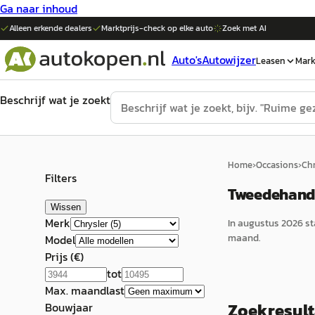
Ga naar inhoud
Alleen erkende dealers
Marktprijs-check op elke
auto
Zoek met AI
Auto's
Autowijzer
Leasen
Mark
Beschrijf wat je zoekt
Home
›
Occasions
›
Chr
Filters
Tweedehands 
Wissen
Merk
In
augustus 2026
st
maand.
Model
Prijs (€)
tot
Max. maandlast
Zoekresul
Bouwjaar