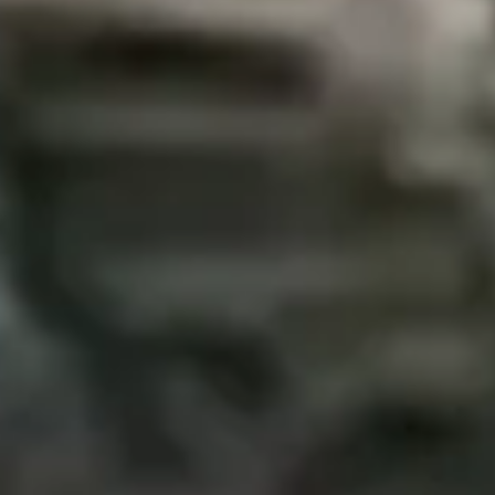
r een Chrysler Crossfire?
weedehands Chrysler Crossfire kopen?
nds Chrysler Crossfire?
Crossfire financieren?
en tweedehands Chrysler Crossfire?
ehands Chrysler Crossfire?
er Crossfire op autokopen.nl?
 Chrysler Crossfire hebben?