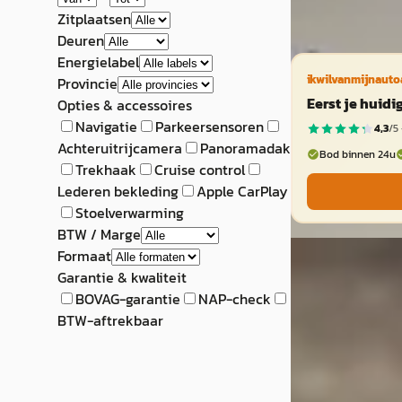
Zitplaatsen
Vergelijk
Deuren
Energielabel
ikwilvanmijnauto
Provincie
Eerst je huid
Opties & accessoires
Navigatie
Parkeersensoren
4,3
/5 
Achteruitrijcamera
Panoramadak
Bod binnen 24u
Trekhaak
Cruise control
Lederen bekleding
Apple CarPlay
Stoelverwarming
BTW / Marge
Chrysler Cross
Formaat
Garantie & kwaliteit
3.2 V6 Airco, Crui
BOVAG-garantie
NAP-check
Stuurbekrachtig
BTW-aftrekbaar
€ 5.444
v.a. € 115/mnd