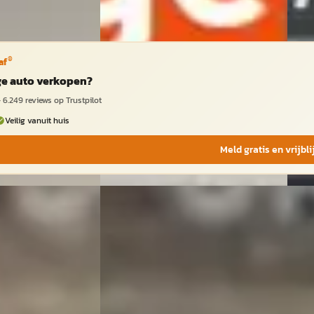
®
af
ige auto verkopen?
·
6.249
reviews op Trustpilot
Veilig vanuit huis
Meld gratis en vrijbl
fire
·
2003
G
Chrysler Crossfire
·
2006
se Control,
ing
3.2 V6 Airco, Cruise Control,
Stoelverwarming,
Stuurbekrachtiging
€ 3.944