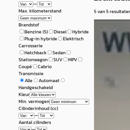
—
Max. kilometerstand
5
van
5
resultate
G
Brandstof
Chrysler Cross
Benzine
(
5
)
Diesel
Hybride
Plug-in hybride
Elektrisch
Cabrio 3.2 V6 CA
Carrosserie
NIEUWE APK / RIJ
Hatchback
Sedan
Stationwagon
SUV
MPV
€ 7.450
Coupé
Cabrio
v.a. € 158/mnd
Transmissie
Alle
Automaat
2004 · 221.981 km 
Handgeschakeld
Automaat
Kleur
Min. vermogen
Uw betrouwbare a
Cilinderinhoud (cc)
Alpen aan den Ri
—
den Rijn
4,7
(
253
Aantal cilinders
Bekijk aanbiedi
—