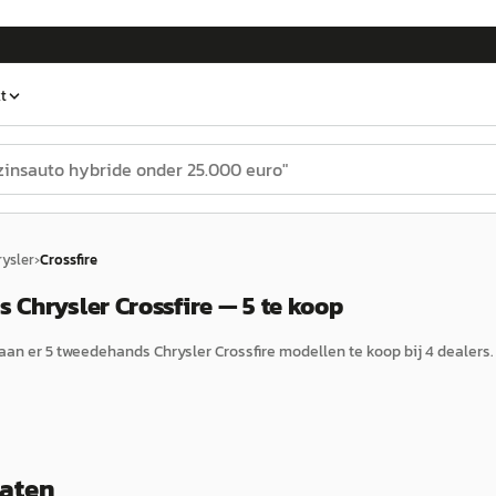
t
ysler
›
Crossfire
Chrysler Crossfire — 5 te koop
aan er
5
tweedehands
Chrysler
Crossfire
modellen te koop bij
4
dealers.
taten