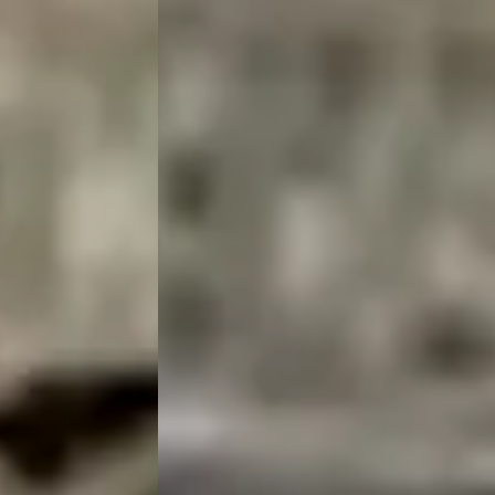
· Benzine ·
v.a. € 84/mnd
2006 · 210.137 km · Benzine ·
es
3,1
(
1181
)
Handgeschakeld
ng →
Grootauto
· Eemnes
3,1
(
1181
)
Bekijk aanbieding →
Vergelijk
ragen over de Chrysler Crossfire
Wat is de gemiddelde prijs van een twe
Hoeveel Chrysler Crossfire occas