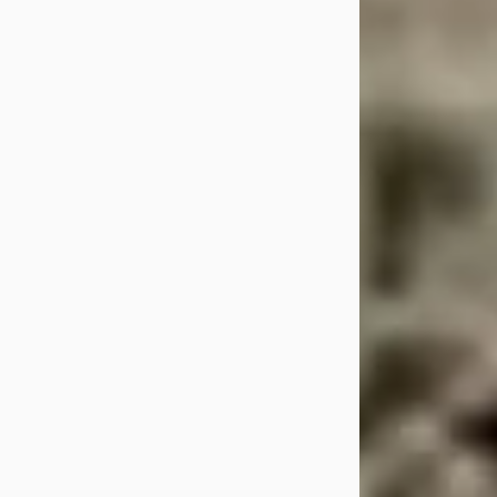
2003 · 179.152 km 
Handgeschakeld
Grootauto
· Eemn
Bekijk aanbiedi
Vergelijk
Veelgestelde v