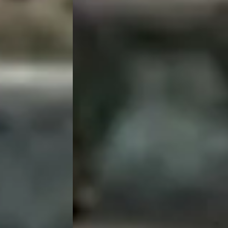
Wat is een goede kilometerstand voo
Bij hoeveel dealers in Nederland kan ik een t
Krijg ik garantie op een tweedeha
Kan ik een tweedehands Chrysler 
Waar moet ik op letten bij de aankoop van e
Wat is het prijsbereik van een tweed
Wat kost de duurste tweedehands Chrysl
Hoeveel kilometer mag een tweedehands