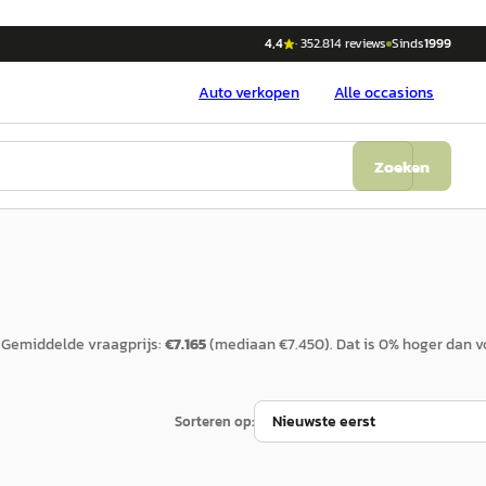
4,4
·
352.814
reviews
Sinds
1999
Auto
verkopen
Alle occasions
Zoeken
Gemiddelde vraagprijs:
€
7.165
(mediaan €
7.450
).
Dat is
0
%
hoger
dan v
Sorteren op: