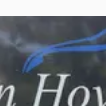
sler Crossfire
·
2004
imited Cabriolet 3.2 Limited
olet
495
€ 222/mnd
· 7 km · Benzine ·
geschakeld
den Hoven Exclusive Cars
·
sheuvel
4,8
(
741
)
jk aanbieding →
jk