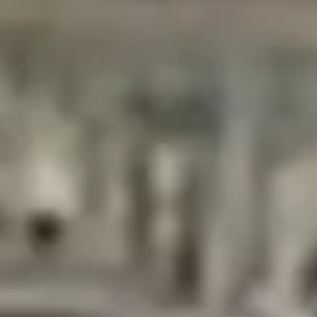
edehands Chrysler Crossfire?
ions zijn er te koop?