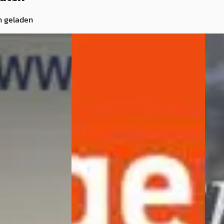
n geladen
G
Chry
fire
·
2004
Chrysler Crossfire
·
2006
3.2 L
BRIOLET / NAP /
Cabrio 3.2 V6 Limited Automaat
Cabri
KLAAR ! ! !
218pk / Leder / Airco /
€ 10.
Stoelverwarming / Youngtimer
v.a. 
€ 8.493
2004 
v.a. € 180/mnd
· Benzine ·
Hand
2006 · 150.980 km · Benzine ·
Van 
Automaat
utobedrijf in
Kaat
jn
· Alphen aan
Auto Zuyd B.V.
· Sittard
4,5
(
259
)
Beki
)
Bekijk aanbieding →
Vergeli
ng →
Vergelijk