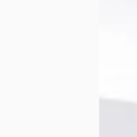
€ 3.499
v.a. € 74/mnd
2010 · 299.423 km
Automaat
Gearup Automot
Bekijk aanbiedi
Vergelijk
Veelgestelde v