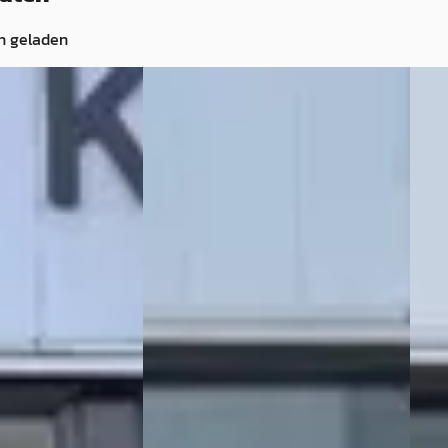
n geladen
ND VOYAGER
·
Chrysler GRAND VOYAGER
·
Chr
2005
200
3.3i V6 SE Luxe
3.3i 
€ 4.950
€ 3.9
v.a. € 105/mnd
v.a. 
 · Benzine ·
2005 · 335.107 km · Benzine ·
2006 
Automaat
Auto
HRYSLER – JEEP
KAREL OTO DE CHRYSLER – JEEP
KARE
wijk
4,5
(
91
)
SPECIALIST
· Katwijk
4,5
(
91
)
SPEC
n geplaatst
384 dagen geleden geplaatst
20 d
ng →
Bekijk aanbieding →
Beki