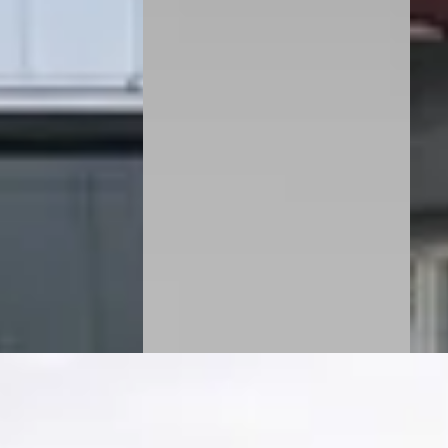
€ 5.845
€ 7.9
 · Benzine ·
v.a. € 124/mnd
v.a. 
2009 · 265.906 km · Benzine ·
HRYSLER – JEEP
Automaat
2010 
wijk
4,5
(
91
)
Auto
Autobedrijf Zieleman
·
 geplaatst
Nieuwleusen
ED-K
4,3
(
2
ng →
16 dagen geleden geplaatst
21 da
Bekijk aanbieding →
Beki
Vergelijk
Vergeli
d Voyager
·
 CLIMA