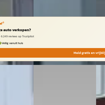
Vergelijk
Vergeli
®
af
ige auto verkopen?
·
6.249
reviews op Trustpilot
Veilig vanuit huis
Meld gratis en vrijbl
ND VOYAGER
·
E
F
Chrysler GRAND-VOYAGER
·
Chr
2009
201
3.8 V6 LX 6 Persoons Automaat -
3.8 V
Clima, Cruise, Trekhaak
COND
2027