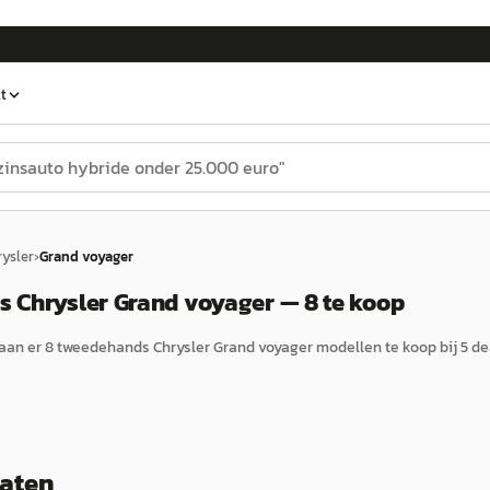
t
ysler
›
Grand voyager
 Chrysler Grand voyager — 8 te koop
aan er
8
tweedehands
Chrysler
Grand voyager
modellen te koop bij
5
de
taten