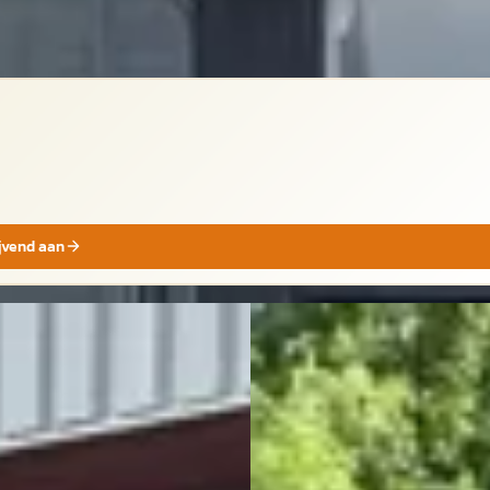
jk
ijvend aan
E
ysler GRAND VOYAGER
·
Chrysler Grand Voyager
·
0
2008
6 Signature Series 7PERS TOP
2.8 CRD Limited Edition
ITIE FULL OPTIONS APK 9-
€ 3.450