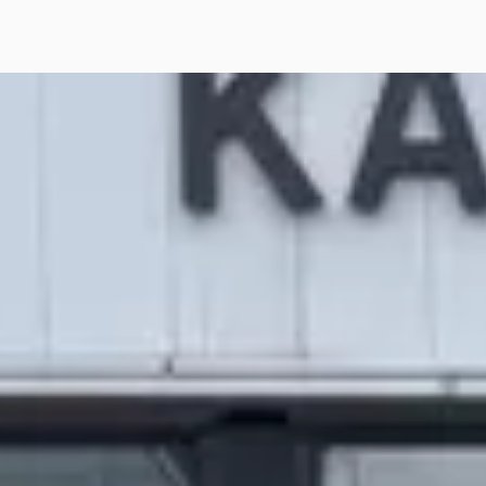
ysler GRAND VOYAGER
·
6
V6 SE Luxe Stow 'n Go
50
€ 84/mnd
· 247.442 km · Benzine ·
maat
L OTO DE CHRYSLER – JEEP
IALIST
· Katwijk
4,5
(
91
)
agen geleden geplaatst
jk aanbieding →