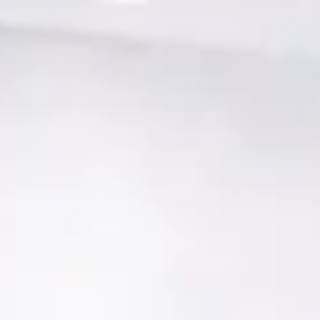
Wat is een goede kilometerstand voor 
Bij hoeveel dealers in Nederland kan ik een twe
Krijg ik garantie op een tweedehand
Kan ik een tweedehands Chrysler Gr
Waar moet ik op letten bij de aankoop van een
Wat is het prijsbereik van een tweedeh
Wat kost de duurste tweedehands Chrysler