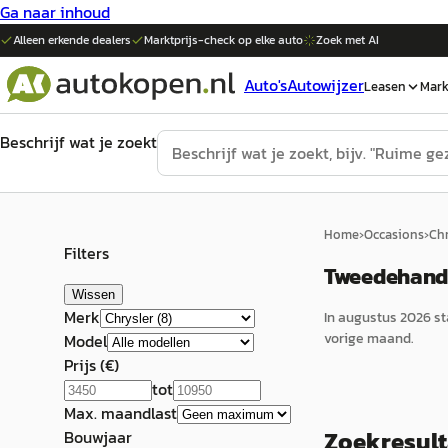
Ga naar inhoud
Alleen erkende dealers
Marktprijs-check op elke
auto
Zoek met AI
Auto's
Autowijzer
Leasen
Mark
Beschrijf wat je zoekt
Home
›
Occasions
›
Chr
Filters
Tweedehands
Wissen
Merk
In
augustus 2026
st
vorige maand.
Model
Prijs (€)
tot
Max. maandlast
Zoekresul
Bouwjaar