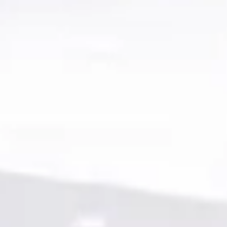
 · Benzine ·
ive
· Goor
4,7
(
52
)
ng →
ragen over de Chrysler Grand voyager
Wat is de gemiddelde prijs van een tweed
Hoeveel Chrysler Grand Voyager oc