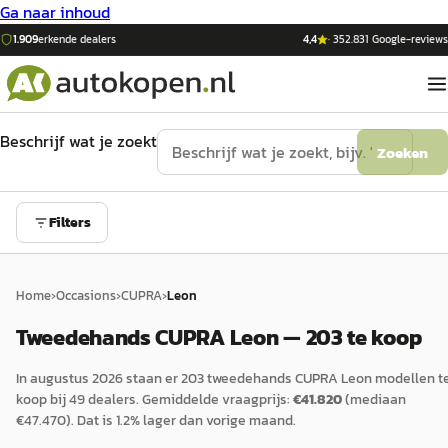
Ga naar inhoud
1.909
erkende dealers
4,4
·
352.831
Google-reviews
Beschrijf wat je zoekt
Zoeken
Filters
Home
›
Occasions
›
CUPRA
›
Leon
Tweedehands CUPRA Leon — 203 te koop
In
augustus 2026
staan er
203
tweedehands
CUPRA
Leon
modellen t
koop bij
49
dealers.
Gemiddelde vraagprijs:
€
41.820
(mediaan
€
47.470
).
Dat is
1.2
%
lager
dan vorige maand.