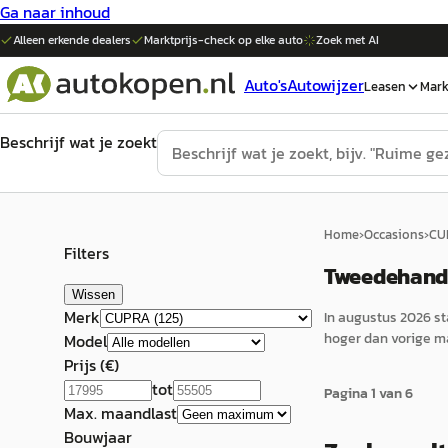
Ga naar inhoud
Alleen erkende dealers
Marktprijs-check op elke
auto
Zoek met AI
Auto's
Autowijzer
Leasen
Mark
Beschrijf wat je zoekt
Home
›
Occasions
›
CU
Filters
Tweedehands
Wissen
Merk
In
augustus 2026
st
hoger
dan vorige m
Model
Prijs (€)
tot
Pagina
1
van
6
Max. maandlast
Bouwjaar