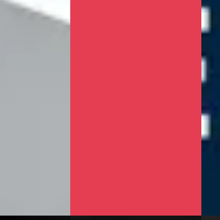
CUPRA Leon Sportstourer
·
1.4 e
2025
ness
€ 21.
1.5 TSI e-Hybrid 204pk Business
v.a. 
€ 37.900
2021 
v.a. € 803/mnd
Hybride ·
Auto
2025 · 8.530 km · Plug-in hybride ·
Autob
Automaat
3,8
(
491
)
4,5
(
ng →
Pouw Apeldoorn
· Apeldoorn
Beki
4,1
(
648
)
Vergeli
Gisteren geplaatst
Bekijk aanbieding →
Vergelijk