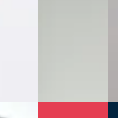
portstourer
·
CUPRA Leon Sportstourer
·
CUP
2021
202
Business
1.4 e-Hybrid VZ Copper Edition
1.4 e
€ 24.600
€ 21.
v.a. € 521/mnd
v.a.
Plug-in hybride ·
2021 · 102585 km · Hybride ·
2022 
Automaat
Auto
3,8
(
491
)
Vakgarage BSC Maarn
· Apeldoorn
Occas
ng →
Bekijk aanbieding →
4,0
(
1
Beki
Vergelijk
Vergeli
Nieuw binnen
CUP
portstourer
·
A
202