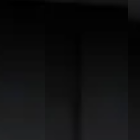
Nieuw binnen
Nieu
portstourer
·
CUPRA Leon Sportstourer
·
CUP
2024
202
1.4 e-Hybrid VZ Performance
1.4 e
Limited
€ 25.
€ 30.450
v.a. 
v.a. € 645/mnd
Plug-in hybride ·
2023 
2024 · 53.313 km · Plug-in hybride ·
Auto
Automaat
enter Barneveld
·
Pon 
52
)
Pon Center Pon Center Barneveld
·
Barn
Barneveld
3,9
(
552
)
n geplaatst
4 da
4 dagen geleden geplaatst
ng →
Beki
Bekijk aanbieding →
Vergeli