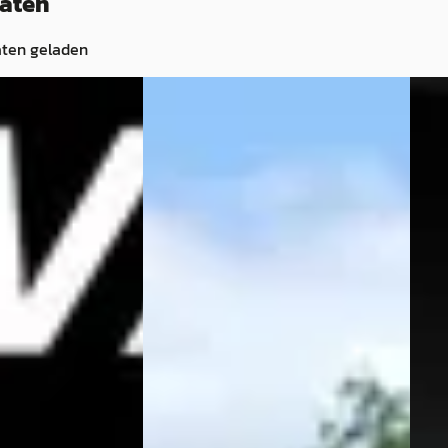
taten
aten geladen
CUPRA Leon Sportstourer
·
Nieu
portstourer
·
CUP
2021
202
€ 35.000
ness
1.4 
v.a. € 742/mnd
Limi
2021 · 7.762 km · Benzine ·
€ 26.
Automaat
v.a. 
· Hybride ·
Spaans & Rauch Automotive
· De
Kwakel
4,7
(
92
)
2023 
Bekijk aanbieding →
Auto
Herick
· Barneveld
ng →
Pon 
Vergelijk
Barn