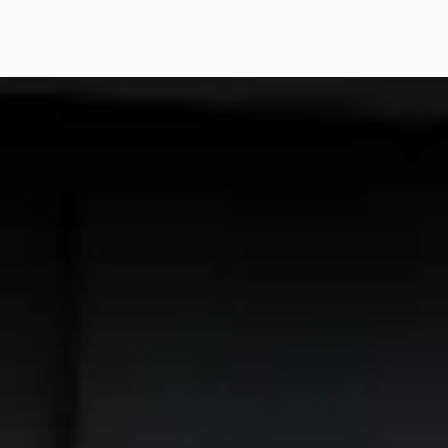
w binnen
RA Leon Sportstourer
·
3
e-Hybrid VZ Performance
ted
950
€ 571/mnd
· 72.701 km · Plug-in hybride ·
maat
Center Pon Center Barneveld
·
eveld
3,9
(
552
)