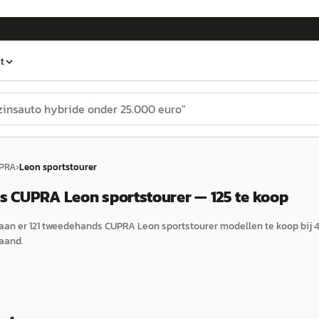
t
PRA
›
Leon sportstourer
 CUPRA Leon sportstourer — 125 te koop
aan er
121
tweedehands
CUPRA
Leon sportstourer
modellen te koop bij
aand.