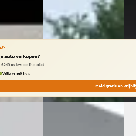
Vand
Beki
Vergeli
®
af
ige auto verkopen?
·
6.249
reviews op Trustpilot
Veilig vanuit huis
Meld gratis en vrijbl
A
A
portstourer
·
CUPRA Leon Sportstourer
·
CUP
2022
202
 VZ Performance
1.4 e-Hybrid VZ Performance
1.4 e