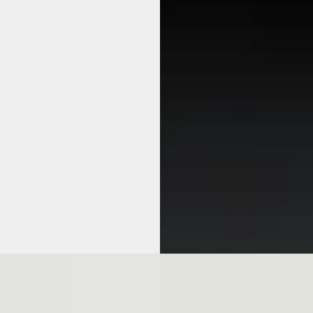
750
€ 35.450
 € 609/mnd
v.a. € 751/mnd
· 44.971 km · Plug-in hybride ·
2025 · 3.765 km · Plug-in hybrid
maat
Automaat
groep Twente Almelo
·
Pon Center Pon Center Barnev
rinkhoek
4,8
(
392
)
Barneveld
3,9
(
552
)
jk aanbieding →
50 dagen geleden geplaatst
jk
Bekijk aanbieding →
Vergelijk
RA Leon Sportstourer
·
A
CUPRA Leon Sportstoure
6
2024
SI e-Hybrid Business 204 PK