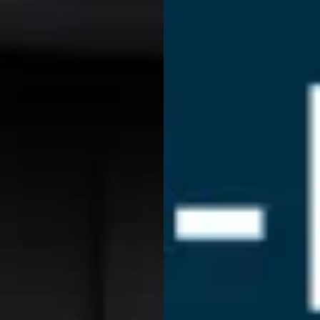
w binnen
CUPRA Leon Sportstoure
RA Leon Sportstourer
·
2023
3
2.0 TSI Copper Edition 245pk /
-Hybrid VZ Business
Leder / CarPlay / Travelassist 
Memory
450
€ 34.900
€ 539/mnd
v.a. € 740/mnd
· 81.168 km · Hybrid-gasoline ·
maat
2023 · 61.888 km · Benzine ·
Automaat
Center Pon Center Barneveld
·
eveld
3,9
(
552
)
Auto Reuvers
· Losser
4,5
(
321
)
Bekijk aanbieding →
gen geleden geplaatst
Vergelijk
jk aanbieding →
jk