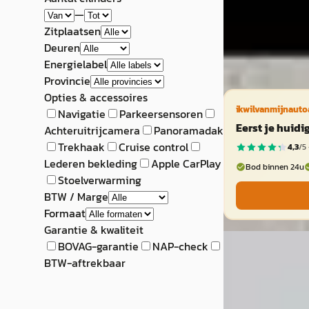
—
Zitplaatsen
Deuren
Energielabel
Provincie
Opties & accessoires
ikwilvanmijnauto
Navigatie
Parkeersensoren
Eerst je huid
Achteruitrijcamera
Panoramadak
Trekhaak
Cruise control
4,3
/5 
Lederen bekleding
Apple CarPlay
Bod binnen 24u
Stoelverwarming
BTW / Marge
Formaat
Garantie & kwaliteit
A
BOVAG-garantie
NAP-check
CUPRA Leon S
BTW-aftrekbaar
2025
1.5 TSI e-Hybrid