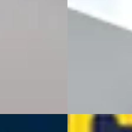
RA Leon Sportstourer
·
CUPRA Leon Sportstoure
2
2023
-Hybrid Business
1.4 e-Hybrid VZ Adrenaline
900
€ 31.440
 € 464/mnd
v.a. € 666/mnd
· 99845 km · Hybride ·
2023 · 15.564 km · Hybride ·
maat
Handgeschakeld
ions Zeist
· Apeldoorn
Wealer
· Heerlen
3,8
(
491
)
06
)
Bekijk aanbieding →
jk aanbieding →
Vergelijk
jk
RA Leon Sportstourer
·
A
CUPRA Leon Sportstoure
1