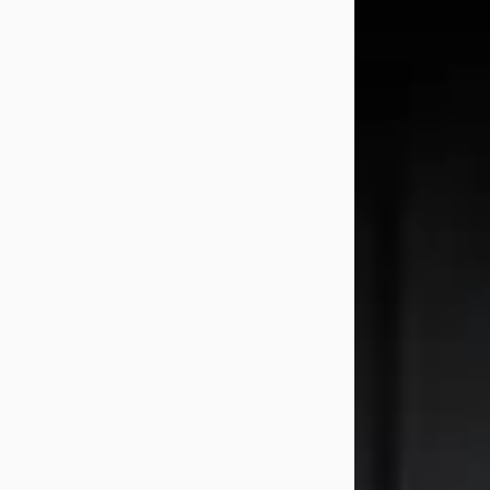
A
CUPRA Leon S
2025
1.5 TSI e-Hybrid
€ 37.750
v.a. € 800/mnd
2025 · 6.957 km · 
Automaat
Pon Center Pon C
Barneveld
3,9
(
5
60 dagen gelede
Bekijk aanbiedi
Vergelijk