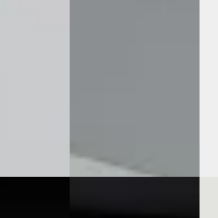
€ 28.940
€ 28.
v.a. € 613/mnd
v.a.
 Plug-in hybride ·
2022 · 57.742 km · Hybride ·
2024 
Automaat
Auto
achten
· Drachten
Wealer
· Heerlen
3,8
(
491
)
Auto
Bekijk aanbieding →
Harb
ng →
Beki
Vergelijk
Vergeli
portstourer
·
Nieuw binnen
CUP
A
202
CUPRA Leon Sportstourer
·
PK VZ
1.5 T