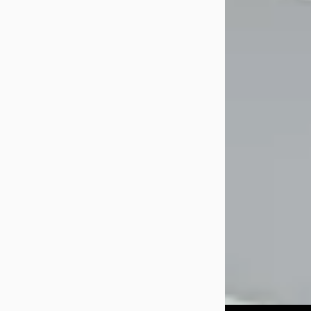
2022
1.4 e-Hybrid Busi
€ 30.940
v.a. € 656/mnd
2022 · 11.721 km · 
Handgeschakeld
Wealer
· Heerlen
Bekijk aanbiedi
Vergelijk