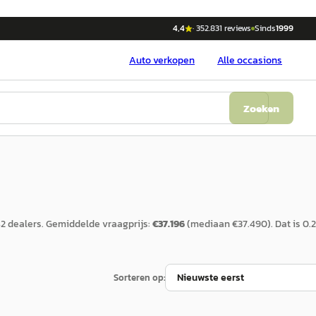
4,4
·
352.831
reviews
Sinds
1999
Auto
verkopen
Alle occasions
Zoeken
42
dealers.
Gemiddelde vraagprijs:
€
37.196
(mediaan €
37.490
).
Dat is
0.2
Sorteren op: