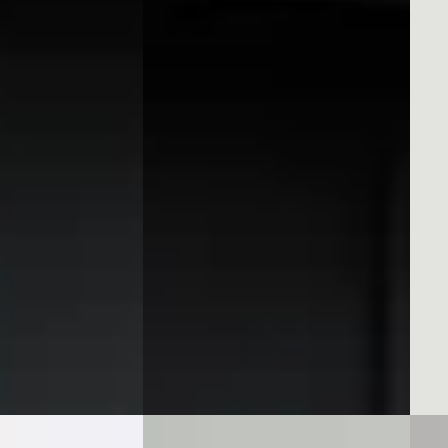
2025
€ 48.
1.5 TSI e-Hybrid VZ Performance
v.a. 
€ 42.950
 Plug-in hybride ·
2026 
v.a. € 910/mnd
Hand
2025 · 14.857 km · Plug-in hybride ·
enter Barneveld
·
Van 
Automaat
52
)
Heer
Pon Center Pon Center Barneveld
·
Beki
 geplaatst
Barneveld
3,9
(
552
)
Vergeli
ng →
2 dagen geleden geplaatst
Bekijk aanbieding →
Vergelijk
A
A