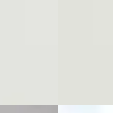
1.5 TSI 204pk e-Hybrid Busines
027
€ 37.900
€ 1.018/mnd
v.a. € 803/mnd
· 11 km · Hybride ·
geschakeld
2024 · 783 km · Plug-in hybride
Handgeschakeld
den Brug Heerenveen
·
enveen
4,3
(
286
)
Van den Brug Heerenveen
·
jk aanbieding →
Heerenveen
4,3
(
286
)
Bekijk aanbieding →
jk
Vergelijk
A