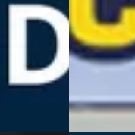
2024
-Hybrid VZ Adrenaline
1.4 e-Hybrid
950
EssentialNAVI/LED/CARPLAY/
€ 465/mnd
€ 27.995
· 95.514 km · Hybride ·
v.a. € 593/mnd
maat
2024 · 21.379 km · Plug-in hybri
edrijf van der Feer
· Lelystad
Automaat
302
)
jk aanbieding →
Auto Scheepers
· Surhuisterve
4,9
(
20
)
jk
Bekijk aanbieding →
Vergelijk