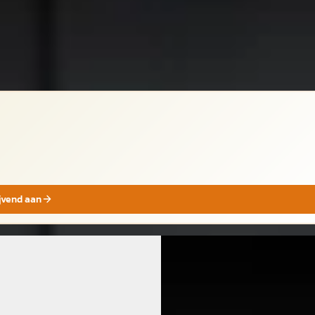
aag geplaatst
jk aanbieding →
jk
ijvend aan
A
RA Leon Sportstourer
·
CUPRA Leon Sportstoure
4
2025
-Hybrid Business
1.5 TSI e-Hybrid Business