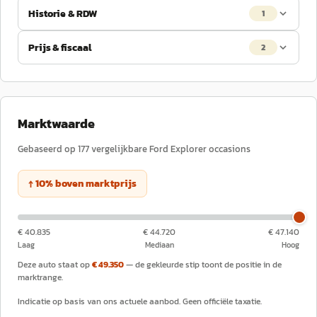
Historie & RDW
1
Prijs & fiscaal
2
Marktwaarde
Gebaseerd op
177
vergelijkbare
Ford
Explorer
occasions
↑
10
%
boven
marktprijs
€ 40.835
€ 44.720
€ 47.140
Laag
Mediaan
Hoog
Deze auto staat op
€ 49.350
— de gekleurde stip toont de positie in de
marktrange.
Indicatie op basis van ons actuele aanbod. Geen officiële taxatie.