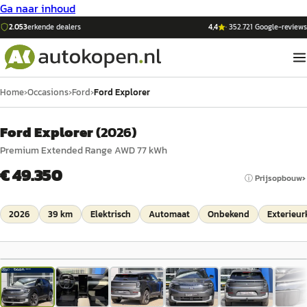
Ga naar inhoud
2.053
erkende dealers
4,4
·
352.721
Google-reviews
Home
›
Occasions
›
Ford
›
Ford Explorer
Ford Explorer
(
2026
)
Premium Extended Range AWD 77 kWh
€ 49.350
ⓘ Prijsopbouw
2026
39 km
Elektrisch
Automaat
Onbekend
Exterieur
1
/
37