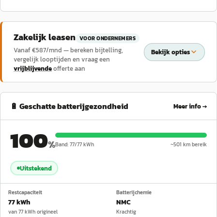
Zakelijk leasen
VOOR ONDERNEMERS
Vanaf €
587
/mnd — bereken bijtelling,
Bekijk opties
vergelijk looptijden en vraag een
vrijblijvende
offerte aan
🔋 Geschatte batterijgezondheid
Meer info →
100
%
Band:
77
/
77
kWh
~
501
km bereik
Uitstekend
Restcapaciteit
Batterijchemie
77 kWh
NMC
van 77 kWh origineel
Krachtig