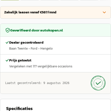
Zakelijk leasen vanaf €587/mnd
Geverifieerd door
autokopen.nl
Dealer gecontroleerd
Baan Twente - Ford - Hengelo
Prijs getoetst
Vergeleken met
177
vergelijkbare occasions
GECONTROLEERD ·
AUTOKOPEN.NL
Laatst gecontroleerd:
9 augustus 2026
· SINDS 1999 ·
Specificaties