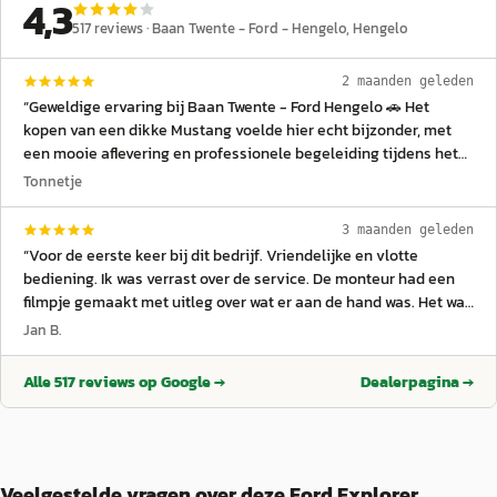
4,3
517
reviews ·
Baan Twente - Ford - Hengelo
, Hengelo
2 maanden geleden
“
Geweldige ervaring bij Baan Twente - Ford Hengelo 🚗 Het
kopen van een dikke Mustang voelde hier echt bijzonder, met
een mooie aflevering en professionele begeleiding tijdens het
hele traject. De garage levert netjes werk bij onderhoud en
Tonnetje
service, waarbij alles duidelijk wordt uitgelegd en goed wordt
uitgevoerd. Ook voor modellen zoals de Ford Kuga is veel kennis
3 maanden geleden
aanwezig binnen het team. Het personeel is vriendelijk en
“
Voor de eerste keer bij dit bedrijf. Vriendelijke en vlotte
behulpzaam, waardoor je je direct welkom voelt in de showroom.
bediening. Ik was verrast over de service. De monteur had een
Een offerte wordt duidelijk en overzichtelijk opgesteld, zodat je
filmpje gemaakt met uitleg over wat er aan de hand was. Het was
precies weet waar je aan toe bent. Tijdens het wachten staat er
uiteindelijk een flinke rekening maar zo is het tenminste
Jan B.
vaak een goede kop koffie klaar ☕ wat zorgt voor een
duidelijk. De auto doet het weer prima!
”
ontspannen en gastvrije sfeer. Een betrouwbare Ford-dealer
Alle
517
reviews op Google →
Dealerpagina →
waar service, kwaliteit en rijplezier centraal staan 👍
”
Veelgestelde vragen over deze Ford Explorer