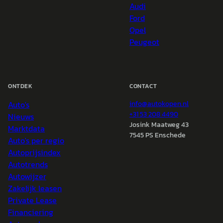
Audi
Ford
Opel
Peugeot
ONTDEK
CONTACT
Auto's
info@
autokopen.nl
+31 53 208 4490
Nieuws
Josink Maatweg 43
Marktdata
7545 PS Enschede
Auto's per regio
Autoprijsindex
Autotrends
Autowijzer
Zakelijk leasen
Private Lease
Financiering