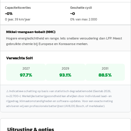
Capaciteitsverlies
Geschatte cycli
−0%
~0
0 jaar, 39 km/jaar
0% van max 2.000
Nikkel-mangaan-kobalt (NMC)
Hogere energiedichtheid en range. Iets snellere veroudering dan LFP. Meest
gebruikte chemie bij Europese en Koreaanse merken.
Verwachte SoH
2027
2029
2031
97.7
%
93.1
%
88.5
%
⚠️
Indicatieve schatting op basis van statistisch degradatiemodel (Geotab 2026,
n=22.700+). Werkelijke batterijgezondheid kan afwijken door individueel laad- en
rijgedrag, klimaatomstandigheden en software-updates. Voor een exacte meting
adviseren wij een professionele batterijtest (AVILOO, Bosch, of merkdealer).
Uitrusting & opties