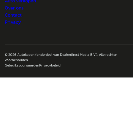
Auto verkopen
Over ons
Contact
Privacy
© 2026
Autokopen
(onderdeel van Dealerdirect Media B.V.). Alle rechten
voorbehouden.
Gebruiksvoorwaarden
Privacybeleid