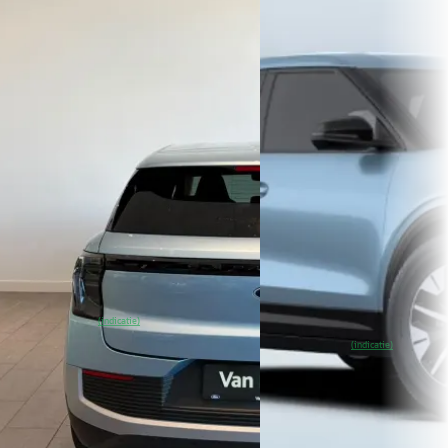
Ford Explorer
·
2026
EV
A
Ford Explorer
·
2025
Style Standard Range RWD 58 kWh
Extended Range AWD 79 
€ 38.699
Voorraad auto
v.a. € 820/mnd
€ 49.995
Marktconform
v.a. € 1.060/mnd
2026 · 1.000 km · Elektrisch ·
Marktconform
Automaat
2025 · 15 km · Elektrisch ·
Van Mossel Ford Weert
· Weert
4,1
(
171
)
Van Mossel Ford Eindhove
~
100
% SoH
Bekijk
Eindhoven
4,1
(
410
)
(indicatie)
aanbieding →
~
98
% SoH
Bekijk
(indicatie)
aanbieding →
Vergelijk
Vergelijk