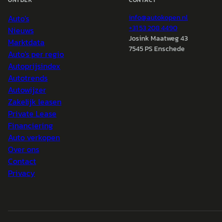
ONTDEK
CONTACT
Auto's
info@
autokopen.nl
+31 53 208 4490
Nieuws
Josink Maatweg 43
Marktdata
7545 PS Enschede
Auto's per regio
Autoprijsindex
Autotrends
Autowijzer
Zakelijk leasen
Private Lease
Financiering
Auto verkopen
Over ons
Contact
Privacy