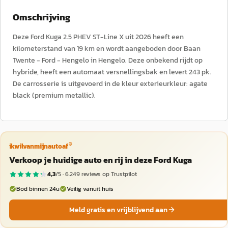
Omschrijving
Deze Ford Kuga 2.5 PHEV ST-Line X uit 2026 heeft een
kilometerstand van 19 km en wordt aangeboden door Baan
Twente - Ford - Hengelo in Hengelo. Deze onbekend rijdt op
hybride, heeft een automaat versnellingsbak en levert 243 pk.
De carrosserie is uitgevoerd in de kleur exterieurkleur: agate
black (premium metallic).
®
ikwilvanmijnautoaf
Verkoop je huidige auto en rij in deze Ford Kuga
4,3
/5 ·
6.249
reviews op Trustpilot
Bod binnen 24u
Veilig vanuit huis
Meld gratis en vrijblijvend aan