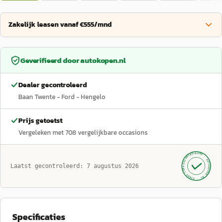
Zakelijk leasen vanaf €555/mnd
Geverifieerd door
autokopen.nl
Dealer gecontroleerd
Baan Twente - Ford - Hengelo
Prijs getoetst
Vergeleken met
708
vergelijkbare occasions
GECONTROLEERD ·
AUTOKOPEN.NL
Laatst gecontroleerd:
7 augustus 2026
· SINDS 1999 ·
Specificaties