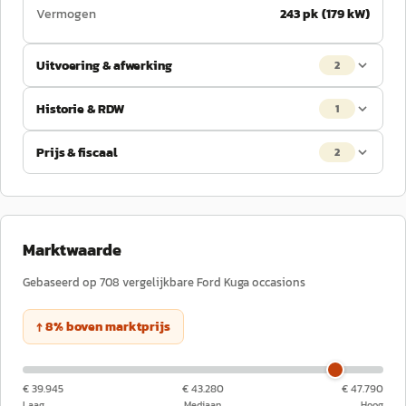
Vermogen
243 pk (179 kW)
Uitvoering & afwerking
2
Historie & RDW
1
Prijs & fiscaal
2
Marktwaarde
Gebaseerd op
708
vergelijkbare
Ford
Kuga
occasions
↑
8
%
boven
marktprijs
€ 39.945
€ 43.280
€ 47.790
Laag
Mediaan
Hoog