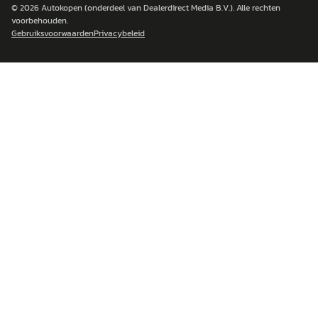
© 2026
Autokopen
(onderdeel van Dealerdirect Media B.V.). Alle rechten
voorbehouden.
Gebruiksvoorwaarden
Privacybeleid