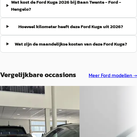
Wat kost de Ford Kuga 2026 bij Baan Twente - Ford -
Hengelo?
Hoeveel kilometer heeft deze Ford Kuga uit 2026?
Wat zijn de maandelijkse kosten van deze Ford Kuga?
Vergelijkbare occasions
Meer
Ford
modellen →
A
NIEUW
Ford Kuga
·
2026
A
Ford Kuga
·
2026
2.5 PHEV BlueCruise Edition APPLE
CARPLAY
2.5 PHEV ST-Line X
€ 47.895
€ 43.495