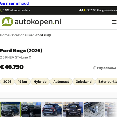
Ga naar inhoud
1.922
erkende dealers
4,4
·
352.721
Google-reviews
Home
›
Occasions
›
Ford
›
Ford Kuga
Ford Kuga
(
2026
)
2.5 PHEV ST-Line X
€ 46.750
ⓘ Prijsopbouw
2026
19 km
Hybride
Automaat
Onbekend
Exterieurkl
1
/
33