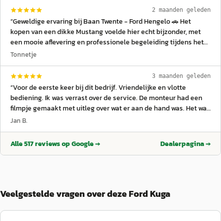
2 maanden geleden
“
Geweldige ervaring bij Baan Twente - Ford Hengelo 🚗 Het
kopen van een dikke Mustang voelde hier echt bijzonder, met
een mooie aflevering en professionele begeleiding tijdens het
hele traject. De garage levert netjes werk bij onderhoud en
Tonnetje
service, waarbij alles duidelijk wordt uitgelegd en goed wordt
uitgevoerd. Ook voor modellen zoals de Ford Kuga is veel kennis
3 maanden geleden
aanwezig binnen het team. Het personeel is vriendelijk en
“
Voor de eerste keer bij dit bedrijf. Vriendelijke en vlotte
behulpzaam, waardoor je je direct welkom voelt in de showroom.
bediening. Ik was verrast over de service. De monteur had een
Een offerte wordt duidelijk en overzichtelijk opgesteld, zodat je
filmpje gemaakt met uitleg over wat er aan de hand was. Het was
precies weet waar je aan toe bent. Tijdens het wachten staat er
uiteindelijk een flinke rekening maar zo is het tenminste
Jan B.
vaak een goede kop koffie klaar ☕ wat zorgt voor een
duidelijk. De auto doet het weer prima!
”
ontspannen en gastvrije sfeer. Een betrouwbare Ford-dealer
Alle
517
reviews op Google →
Dealerpagina →
waar service, kwaliteit en rijplezier centraal staan 👍
”
Veelgestelde vragen over deze Ford Kuga