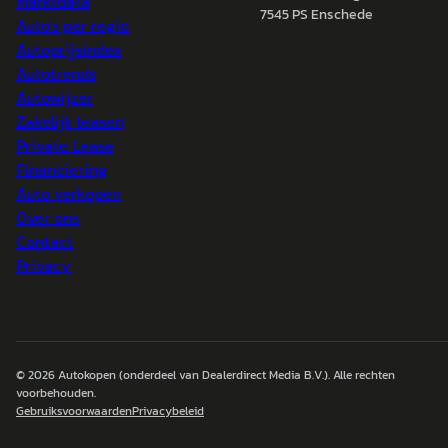
Marktdata
7545 PS Enschede
Auto's per regio
Autoprijsindex
Autotrends
Autowijzer
Zakelijk leasen
Private Lease
Financiering
Auto verkopen
Over ons
Contact
Privacy
© 2026
Autokopen
(onderdeel van Dealerdirect Media B.V.). Alle rechten
voorbehouden.
Gebruiksvoorwaarden
Privacybeleid