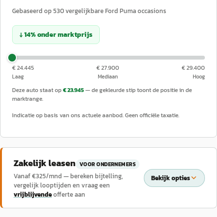
Gebaseerd op
530
vergelijkbare
Ford
Puma
occasions
↓
14
%
onder
marktprijs
€ 24.445
€ 27.900
€ 29.400
Laag
Mediaan
Hoog
Deze auto staat op
€ 23.945
— de gekleurde stip toont de positie in de
marktrange.
Indicatie op basis van ons actuele aanbod. Geen officiële taxatie.
Zakelijk leasen
VOOR ONDERNEMERS
Vanaf €
325
/mnd — bereken bijtelling,
Bekijk opties
vergelijk looptijden en vraag een
vrijblijvende
offerte aan