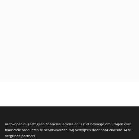
autokopen.nl geeft geen financieel advies en is niet bevoegd om vragen over
financiële producten te beantwoorden. Wij verwijzen door naar erkende, AFM-
vergunde partners.