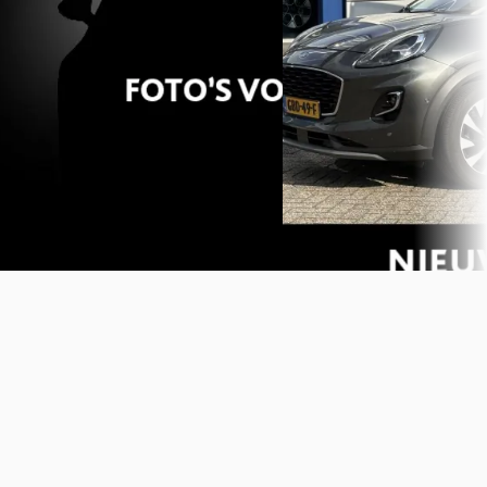
Marktconform
Scherp geprijsd
2025 · 18.254 km · Benzine ·
2024 · 19.647 km · Benzine 
Handgeschakeld
Handgeschakeld
Van Mossel Ford Roermond
·
Van Mossel Ford Den Bosc
Roermond
4,2
(
278
)
Hertogenbosch
4,0
(
301
)
Bekijk aanbieding →
Bekijk aanbieding →
Vergelijk
Vergelijk