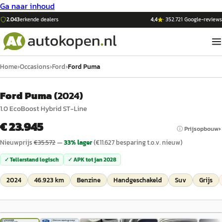
Ga naar inhoud
2.043
erkende dealers
4,4
·
352.721
Google-reviews
Home
›
Occasions
›
Ford
›
Ford Puma
Ford Puma
(
2024
)
1.0 EcoBoost Hybrid ST-Line
€ 23.945
ⓘ Prijsopbouw
Nieuwprijs
€
35.572
—
33
% lager
(€
11.627
besparing t.o.v. nieuw)
✓ Tellerstand logisch
✓ APK tot
jan 2028
2024
46.923 km
Benzine
Handgeschakeld
Suv
Grijs
1
/
19