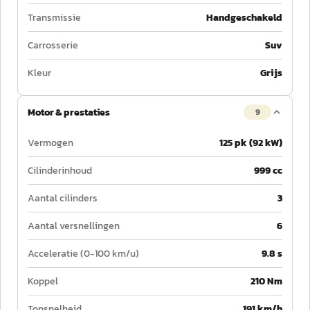
Transmissie
Handgeschakeld
Carrosserie
Suv
Kleur
Grijs
Motor & prestaties
9
Vermogen
125 pk (92 kW)
Cilinderinhoud
999 cc
Aantal cilinders
3
Aantal versnellingen
6
Acceleratie (0-100 km/u)
9.8 s
Koppel
210 Nm
Topsnelheid
191 km/h