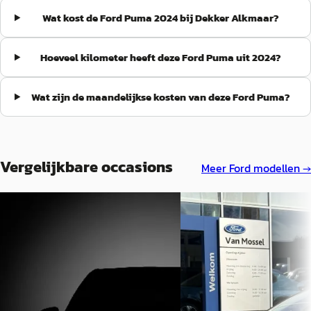
Wat kost de Ford Puma 2024 bij Dekker Alkmaar?
Hoeveel kilometer heeft deze Ford Puma uit 2024?
Wat zijn de maandelijkse kosten van deze Ford Puma?
Vergelijkbare occasions
Meer
Ford
modellen →
B
B
Ford Puma
·
2025
Ford Puma
·
2024
1.0 EcoBoost Hybrid Titanium
1.0 EcoBoost Hybrid Titan
€ 24.945
€ 21.845
v.a. € 529/mnd
v.a. € 463/mnd