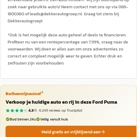
zoek naar gebruikte auto's! Neem contact met ons op via 088-
1800360 of leads@dekkerautogroep.nl. Graag tot ziens bij
Dekkerautogroep!
*Ook is het mogelijk deze auto geheel of deels te financieren.
Profiteer nu van een rentepercentage van 7,99%, vraag naar de
voorwaarden. Wij doen er alles aan om onze advertenties zo
correct en compleet mogelijk weer te geven. Echter druk en
zetfouten zijn voorbehouden.
®
ikwilvanmijnautoaf
Verkoop je huidige auto en rij in deze Ford Puma
4,3
/5 ·
6.249
reviews op Trustpilot
Bod binnen 24u
Veilig vanuit huis
Meld gratis en vrijblijvend aan