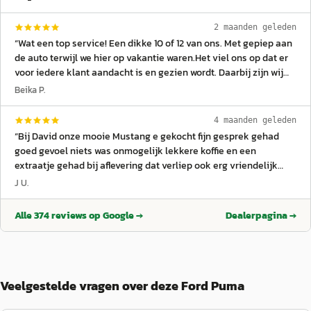
2 maanden geleden
“
Wat een top service! Een dikke 10 of 12 van ons. Met gepiep aan
de auto terwijl we hier op vakantie waren.Het viel ons op dat er
voor iedere klant aandacht is en gezien wordt. Daarbij zijn wij
top geholpen met een lach. Hebben we weer pech in onze
Beika P.
vakakantie😅? Komen we hier zeker weer.
”
4 maanden geleden
“
Bij David onze mooie Mustang e gekocht fijn gesprek gehad
goed gevoel niets was onmogelijk lekkere koffie en een
extraatje gehad bij aflevering dat verliep ook erg vriendelijk
uitleg over de auto gehad en zo tevreden naar huis gereden
J U.
David we zijn er blij mee en als we in de buurt zijn komen we
even op de koffie Oh ja nog een oplader erbij gekregen en de
Alle
374
reviews op Google →
Dealerpagina →
service is top
”
Veelgestelde vragen over deze Ford Puma