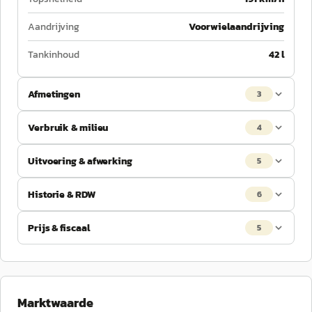
Aandrijving
Voorwielaandrijving
Tankinhoud
42 l
Afmetingen
3
Verbruik & milieu
4
Uitvoering & afwerking
5
Historie & RDW
6
Prijs & fiscaal
5
Marktwaarde