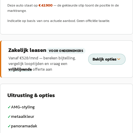
Deze auto staat op
€ 42.900
— de gekleurde stip toont de positie in de
marktrange.
Indicatie op basis van ons actuele aanbod. Geen officiële taxatie.
Zakelijk leasen
VOOR ONDERNEMERS
Vanaf €
528
/mnd — bereken bijtelling,
Bekijk opties
vergelijk looptijden en vraag een
vrijblijvende
offerte aan
Uitrusting & opties
AMG-styling
✓
metaalkleur
✓
panoramadak
✓