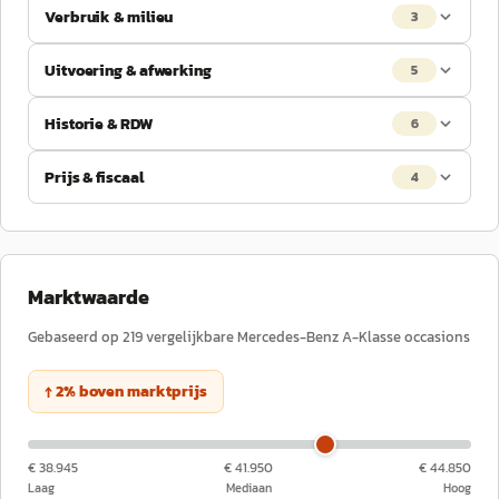
Verbruik & milieu
3
Uitvoering & afwerking
5
Historie & RDW
6
Prijs & fiscaal
4
Marktwaarde
Gebaseerd op
219
vergelijkbare
Mercedes-Benz
A-Klasse
occasions
↑
2
%
boven
marktprijs
€ 38.945
€ 41.950
€ 44.850
Laag
Mediaan
Hoog