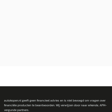
autokopen.nl geeft geen financieel advies en is niet bevoegd om vragen over
financiële producten te beantwoorden. Wij verwijzen door naar erkende, AFM-
vergunde partners.