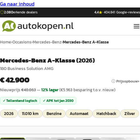
Ga naar inhoud
2.080
erkende dealers
4,4
·
404.841
Google-reviews
Home
›
Occasions
›
Mercedes-Benz
›
Mercedes-Benz A-Klasse
Mercedes-Benz A-Klasse
(
2026
)
180 Business Solution AMG
€ 42.900
ⓘ Prijsopbouw
Nieuwprijs
€
48.863
—
12
% lager
(€
5.963
besparing t.o.v. nieuw)
✓ Tellerstand logisch
✓ APK tot
jan 2030
2026
11.010 km
Benzine
Automaat
Hatchback
Zilver
1
/
45