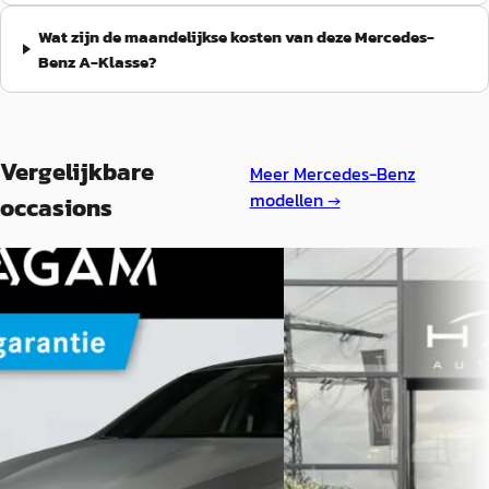
Wat zijn de maandelijkse kosten van deze Mercedes-
Benz A-Klasse?
Vergelijkbare
Meer
Mercedes-Benz
modellen →
occasions
A
Mercedes-Benz A-Kl
Mercedes-Benz A-Klasse
·
2023
2026
180 Business Line
Hatchback 250 e Business Solution
€ 38.450
AMG
v.a. € 815/mnd
€ 40.950
Boven markt
v.a. € 868/mnd