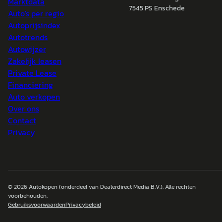
Marktdata
7545 PS Enschede
Auto's per regio
Autoprijsindex
Autotrends
Autowijzer
Zakelijk leasen
Private Lease
Financiering
Auto verkopen
Over ons
Contact
Privacy
© 2026
Autokopen
(onderdeel van Dealerdirect Media B.V.). Alle rechten
voorbehouden.
Gebruiksvoorwaarden
Privacybeleid