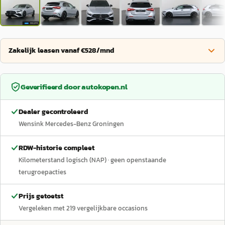
Zakelijk leasen vanaf €528/mnd
Geverifieerd door
autokopen.nl
Dealer gecontroleerd
Wensink Mercedes-Benz Groningen
RDW-historie compleet
Kilometerstand logisch (NAP)
· geen openstaande
terugroepacties
Prijs getoetst
Vergeleken met
219
vergelijkbare occasions