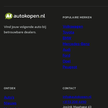
POPULAIRE MERKEN
Volkswagen
Vind jouw volgende auto bij
Toyota
betrouwbare dealers.
BMW
Mercedes-Benz
Audi
Ford
Opel
Peugeot
ONTDEK
CONTACT
Auto's
info@
autokopen.nl
+31 53 208 4490
Nieuws
Josink Maatweg 43