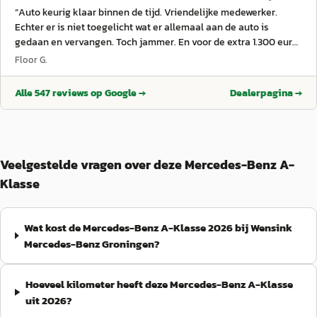
“
Auto keurig klaar binnen de tijd. Vriendelijke medewerker.
Echter er is niet toegelicht wat er allemaal aan de auto is
gedaan en vervangen. Toch jammer. En voor de extra 1.300 euro
die er betaald is voor remmen had dat best gekund vind ik.
”
Floor G.
Alle
547
reviews op Google →
Dealerpagina →
Veelgestelde vragen over deze Mercedes-Benz A-
Klasse
Wat kost de Mercedes-Benz A-Klasse 2026 bij Wensink
Mercedes-Benz Groningen?
Hoeveel kilometer heeft deze Mercedes-Benz A-Klasse
uit 2026?