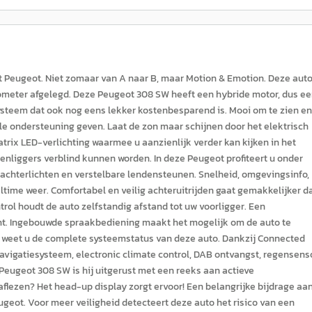
t Peugeot. Niet zomaar van A naar B, maar Motion & Emotion. Deze auto
 kilometer afgelegd. Deze Peugeot 308 SW heeft een hybride motor, dus e
systeem dat ook nog eens lekker kostenbesparend is. Mooi om te zien en
male ondersteuning geven. Laat de zon maar schijnen door het elektrisch
ix LED-verlichting waarmee u aanzienlijk verder kan kijken in het
enliggers verblind kunnen worden. In deze Peugeot profiteert u onder
D-achterlichten en verstelbare lendensteunen. Snelheid, omgevingsinfo,
altime weer. Comfortabel en veilig achteruitrijden gaat gemakkelijker d
trol houdt de auto zelfstandig afstand tot uw voorligger. Een
t. Ingebouwde spraakbediening maakt het mogelijk om de auto te
g weet u de complete systeemstatus van deze auto. Dankzij Connected
avigatiesysteem, electronic climate control, DAB ontvangst, regensenso
Peugeot 308 SW is hij uitgerust met een reeks aan actieve
 aflezen? Het head-up display zorgt ervoor! Een belangrijke bijdrage aa
geot. Voor meer veiligheid detecteert deze auto het risico van een