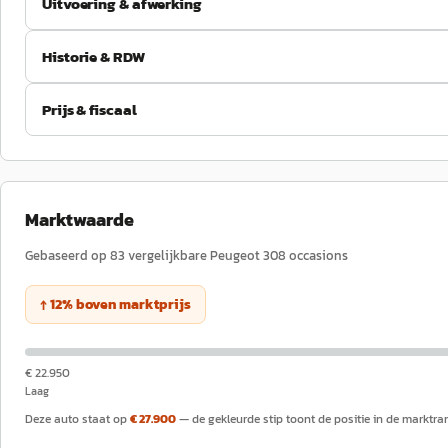
Uitvoering & afwerking
Historie & RDW
Prijs & fiscaal
Marktwaarde
Gebaseerd op
83
vergelijkbare
Peugeot
308
occasions
↑
12
%
boven
marktprijs
€ 22.950
Laag
Deze auto staat op
€ 27.900
— de gekleurde stip toont de positie in de marktra