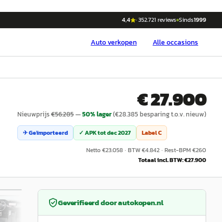
4,4
·
352.721
reviews
Sinds
1999
Auto
verkopen
Alle occasions
€ 27.900
Nieuwprijs
€
56.285
—
50
% lager
(€
28.385
besparing t.o.v. nieuw)
✈ Geïmporteerd
✓ APK tot
dec 2027
Label
C
Netto €
23.058
·
BTW €
4.842
·
Rest-BPM €
260
Totaal incl. BTW: €
27.900
/
40
Geverifieerd door
autokopen.nl