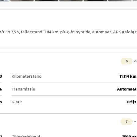
u in 7,5 s, tellerstand 11.114 km, plug-in hybride, automaat. APK geldig t
6
3
Kilometerstand
11.114 km
e
Transmissie
Automaat
n
Kleur
Grijs
7
)
Cilinderinhoud
1598 cc