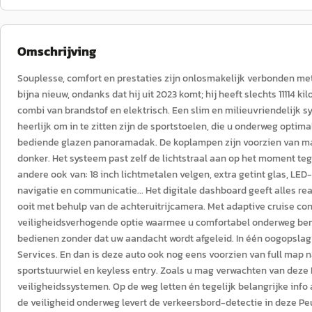
Omschrijving
Souplesse, comfort en prestaties zijn onlosmakelijk verbonden me
bijna nieuw, ondanks dat hij uit 2023 komt; hij heeft slechts 11114
combi van brandstof en elektrisch. Een slim en milieuvriendelijk 
heerlijk om in te zitten zijn de sportstoelen, die u onderweg opti
bediende glazen panoramadak. De koplampen zijn voorzien van matr
donker. Het systeem past zelf de lichtstraal aan op het moment teg
andere ook van: 18 inch lichtmetalen velgen, extra getint glas, LE
navigatie en communicatie... Het digitale dashboard geeft alles re
ooit met behulp van de achteruitrijcamera. Met adaptive cruise con
veiligheidsverhogende optie waarmee u comfortabel onderweg ben
bedienen zonder dat uw aandacht wordt afgeleid. In één oogopsla
Services. En dan is deze auto ook nog eens voorzien van full map n
sportstuurwiel en keyless entry. Zoals u mag verwachten van deze 
veiligheidssystemen. Op de weg letten én tegelijk belangrijke info
de veiligheid onderweg levert de verkeersbord-detectie in deze Peu