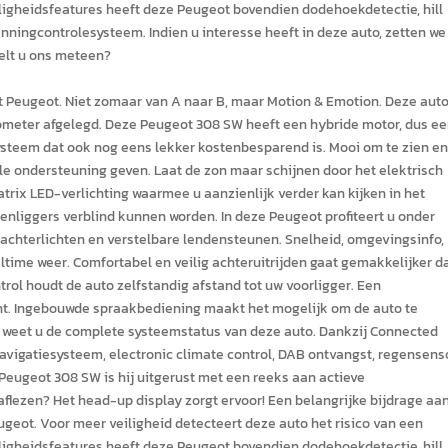
eiligheidsfeatures heeft deze Peugeot bovendien dodehoekdetectie, hill
ningcontrolesysteem. Indien u interesse heeft in deze auto, zetten we
belt u ons meteen?
t Peugeot. Niet zomaar van A naar B, maar Motion & Emotion. Deze auto
 kilometer afgelegd. Deze Peugeot 308 SW heeft een hybride motor, dus e
systeem dat ook nog eens lekker kostenbesparend is. Mooi om te zien en
male ondersteuning geven. Laat de zon maar schijnen door het elektrisch
ix LED-verlichting waarmee u aanzienlijk verder kan kijken in het
enliggers verblind kunnen worden. In deze Peugeot profiteert u onder
D-achterlichten en verstelbare lendensteunen. Snelheid, omgevingsinfo,
altime weer. Comfortabel en veilig achteruitrijden gaat gemakkelijker d
trol houdt de auto zelfstandig afstand tot uw voorligger. Een
t. Ingebouwde spraakbediening maakt het mogelijk om de auto te
g weet u de complete systeemstatus van deze auto. Dankzij Connected
avigatiesysteem, electronic climate control, DAB ontvangst, regensenso
Peugeot 308 SW is hij uitgerust met een reeks aan actieve
 aflezen? Het head-up display zorgt ervoor! Een belangrijke bijdrage aa
geot. Voor meer veiligheid detecteert deze auto het risico van een
eiligheidsfeatures heeft deze Peugeot bovendien dodehoekdetectie, hill