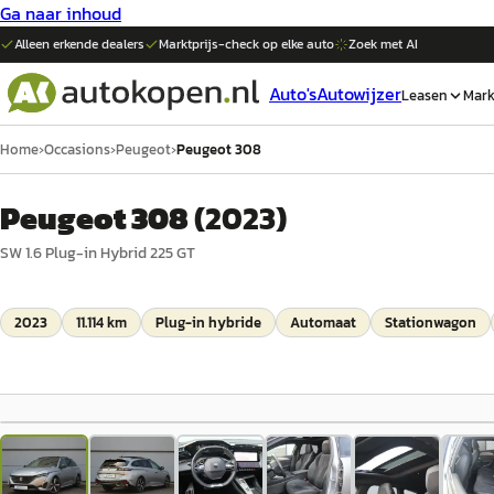
Ga naar inhoud
Alleen erkende dealers
Marktprijs-check op elke
auto
Zoek met AI
Auto's
Autowijzer
Leasen
Mark
Home
›
Occasions
›
Peugeot
›
Peugeot 308
Peugeot 308
(
2023
)
SW 1.6 Plug-in Hybrid 225 GT
2023
11.114 km
Plug-in hybride
Automaat
Stationwagon