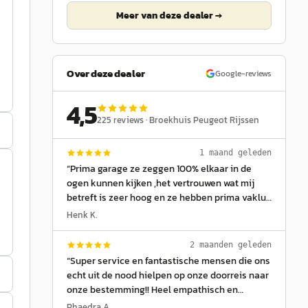
Meer van deze dealer →
Over deze dealer
Google-reviews
4,5
225
reviews ·
Broekhuis Peugeot Rijssen
1 maand geleden
“
Prima garage ze zeggen 100% elkaar in de
ogen kunnen kijken ,het vertrouwen wat mij
betreft is zeer hoog en ze hebben prima vaklui
ook is er altijd koffie of een stuk fruit.Dus gaan
Henk K.
met die banaan.
”
2 maanden geleden
“
Super service en fantastische mensen die ons
echt uit de nood hielpen op onze doorreis naar
onze bestemming!! Heel empathisch en
meedenkend naar een oplossing voor ons
Phaedra A.