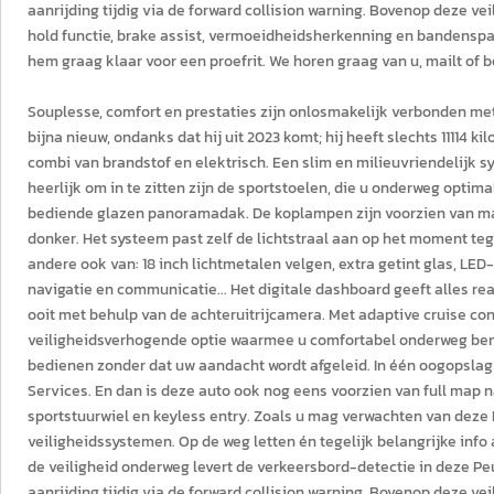
aanrijding tijdig via de forward collision warning. Bovenop deze v
hold functie, brake assist, vermoeidheidsherkenning en bandenspan
hem graag klaar voor een proefrit. We horen graag van u, mailt of 
Souplesse, comfort en prestaties zijn onlosmakelijk verbonden me
bijna nieuw, ondanks dat hij uit 2023 komt; hij heeft slechts 11114
combi van brandstof en elektrisch. Een slim en milieuvriendelijk 
heerlijk om in te zitten zijn de sportstoelen, die u onderweg opti
bediende glazen panoramadak. De koplampen zijn voorzien van matr
donker. Het systeem past zelf de lichtstraal aan op het moment teg
andere ook van: 18 inch lichtmetalen velgen, extra getint glas, LE
navigatie en communicatie... Het digitale dashboard geeft alles re
ooit met behulp van de achteruitrijcamera. Met adaptive cruise con
veiligheidsverhogende optie waarmee u comfortabel onderweg ben
bedienen zonder dat uw aandacht wordt afgeleid. In één oogopsla
Services. En dan is deze auto ook nog eens voorzien van full map n
sportstuurwiel en keyless entry. Zoals u mag verwachten van deze 
veiligheidssystemen. Op de weg letten én tegelijk belangrijke info
de veiligheid onderweg levert de verkeersbord-detectie in deze Peu
aanrijding tijdig via de forward collision warning. Bovenop deze v