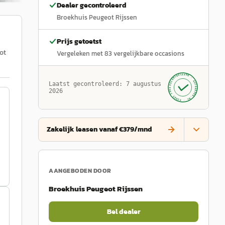
Dealer gecontroleerd
Broekhuis Peugeot Rijssen
Prijs getoetst
ot
Vergeleken met
83
vergelijkbare occasions
GECONTROLEERD ·
AUTOKOPEN.NL
Laatst gecontroleerd:
7 augustus
· SINDS 1999 ·
2026
Zakelijk leasen vanaf €379/mnd
AANGEBODEN DOOR
Broekhuis Peugeot Rijssen
Bel dealer