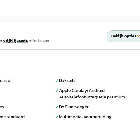
Bekijk opties
en
vrijblijvende
offerte aan
erieur
Dakrails
✓
Apple Carplay/Android
✓
Auto|telefoonintegratie premium
ces
DAB ontvanger
✓
rm standaard
Multimedia-voorbereiding
✓