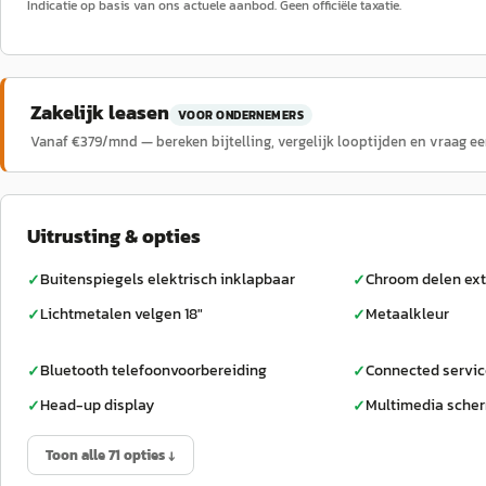
Indicatie op basis van ons actuele aanbod. Geen officiële taxatie.
Zakelijk leasen
VOOR ONDERNEMERS
Vanaf €
379
/mnd — bereken bijtelling, vergelijk looptijden en vraag e
Uitrusting & opties
Buitenspiegels elektrisch inklapbaar
Chroom delen ext
✓
✓
Lichtmetalen velgen 18"
Metaalkleur
✓
✓
Bluetooth telefoonvoorbereiding
Connected servi
✓
✓
Head-up display
Multimedia sche
✓
✓
Toon alle 71 opties ↓