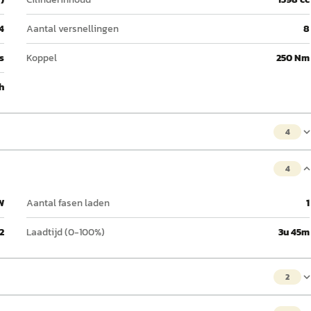
4
Aantal versnellingen
8
 s
Koppel
250 Nm
h
4
4
W
Aantal fasen laden
1
2
Laadtijd (0-100%)
3u 45m
2