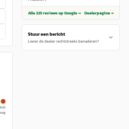
probleem, we zijn hen enorm dankbaar!
”
Alle
225
reviews op Google →
Dealerpagina →
Stuur een bericht
Liever de dealer rechtstreeks benaderen?
.945
Hoog