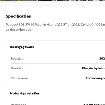
Specificaties
Peugeot 308 SW 1.6 Plug-in Hybrid 225 GT uit 2023, 224 pk, 0–100 km/
29 december 2027.
Basisgegevens
Bouwjaar
202
Brandstof
Plug-in hybrid
Carrosserie
Stationwago
Motor & prestaties
Vermogen
224 pk (165 kW