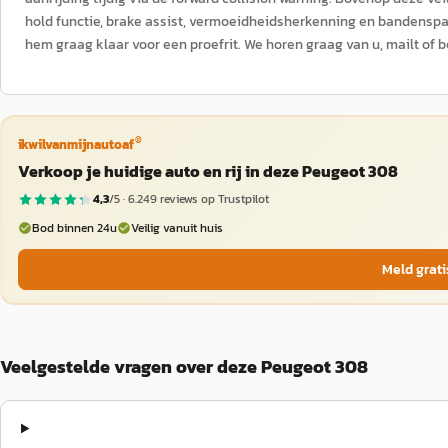
hold functie, brake assist, vermoeidheidsherkenning en bandenspan
hem graag klaar voor een proefrit. We horen graag van u, mailt of 
®
ikwilvanmijnautoaf
Verkoop je huidige auto en rij in deze Peugeot 308
4,3
/5 ·
6.249
reviews op Trustpilot
Bod binnen 24u
Veilig vanuit huis
Meld grati
Veelgestelde vragen over deze Peugeot 308