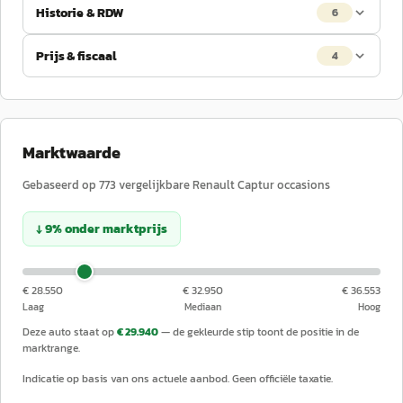
Historie & RDW
6
Prijs & fiscaal
4
Marktwaarde
Gebaseerd op
773
vergelijkbare
Renault
Captur
occasions
↓
9
%
onder
marktprijs
€ 28.550
€ 32.950
€ 36.553
Laag
Mediaan
Hoog
Deze auto staat op
€ 29.940
— de gekleurde stip toont de positie in de
marktrange.
Indicatie op basis van ons actuele aanbod. Geen officiële taxatie.