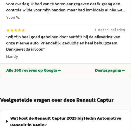
voor overleg. Ik had van te voren aangegeven dat ik graag een
controle wilde voor mijn banden, maar had inmiddels al nieuwe
banden erop laten leggen. Dat was allemaal geen probleem.
Yvon W.
Precies doorgenomen wat er zou gebeuren en de prijs.
Gedurende de de dag nog een extra check of APK keuring nog
1 maand geleden
moest. Daarna nog een afstemming over extra zaken die tijdens
“
Wij zijn heel goed geholpen door Mathijs bij de aflevering van
de keuring naar boven kwamen. Ik vond het transparant en
onze nieuwe auto. Vriendelijk, geduldig en heel behulpzaam.
duidelijk. Ik vond het ook fijn dat er meegedacht werd in het
Dankjewel daarvoor!
”
kostenplaatje.
”
Mandy
Alle
260
reviews op Google →
Dealerpagina →
Veelgestelde vragen over deze Renault Captur
Wat kost de Renault Captur 2025 bij Hedin Automotive
Renault in Venlo?