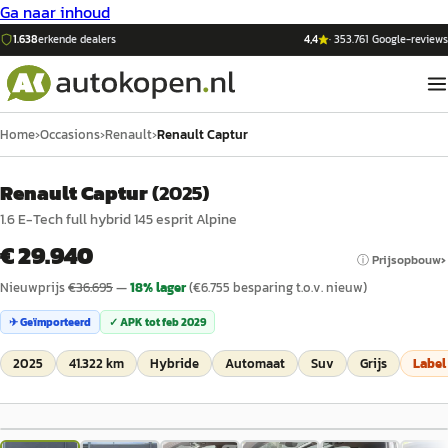
Ga naar inhoud
1.638
erkende dealers
4,4
·
353.761
Google-reviews
Home
›
Occasions
›
Renault
›
Renault Captur
Renault Captur
(
2025
)
1.6 E-Tech full hybrid 145 esprit Alpine
€ 29.940
ⓘ Prijsopbouw
Nieuwprijs
€
36.695
—
18
% lager
(€
6.755
besparing t.o.v. nieuw)
✈ Geïmporteerd
✓ APK tot
feb 2029
2025
41.322 km
Hybride
Automaat
Suv
Grijs
Labe
1
/
25