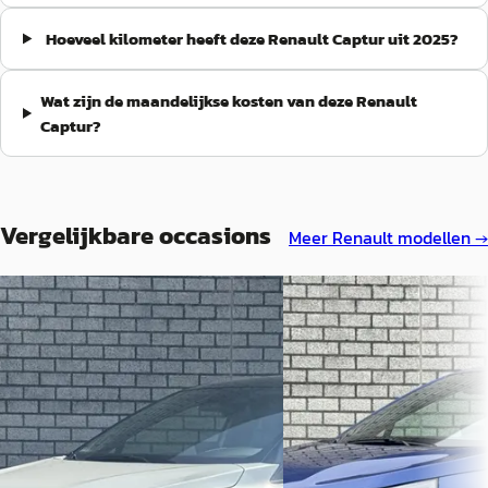
Hoeveel kilometer heeft deze Renault Captur uit 2025?
Wat zijn de maandelijkse kosten van deze Renault
Captur?
Vergelijkbare occasions
Meer
Renault
modellen →
Renault Captur
·
2025
Renault Captur
·
202
1.3 Mild Hybrid 160 Techno
1.8 E-Tech Full Hybrid 160 
Alpine
€ 27.400
€ 34.900
v.a. € 581/mnd
v.a. € 740/mnd
Boven markt