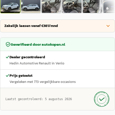
Zakelijk leasen vanaf €381/mnd
Geverifieerd door
autokopen.nl
Dealer gecontroleerd
Hedin Automotive Renault in Venlo
Prijs getoetst
Vergeleken met
773
vergelijkbare occasions
GECONTROLEERD ·
AUTOKOPEN.NL
Laatst gecontroleerd:
5 augustus 2026
· SINDS 1999 ·