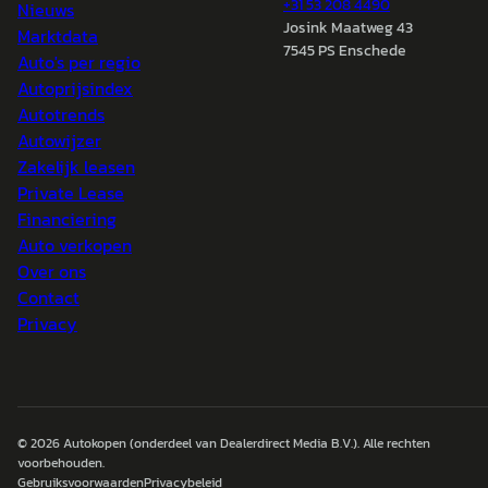
+31 53 208 4490
Nieuws
Josink Maatweg 43
Marktdata
7545 PS Enschede
Auto's per regio
Autoprijsindex
Autotrends
Autowijzer
Zakelijk leasen
Private Lease
Financiering
Auto verkopen
Over ons
Contact
Privacy
© 2026
Autokopen
(onderdeel van Dealerdirect Media B.V.). Alle rechten
voorbehouden.
Gebruiksvoorwaarden
Privacybeleid