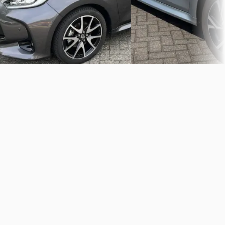
Vakgarage
· Heerde
Vergelijk
Bekijk aanbieding →
Vergelijk