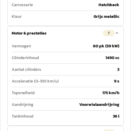
Carrosserie
Hatchback
Kleur
Grijs metallic
Motor & prestaties
7
Vermogen
80 pk (59 kW)
Cilinderinhoud
1490 cc
Aantal cilinders
3
Acceleratie (0-100 km/u)
9 s
Topsnelheid
175 km/h
Aandrijving
Voorwielaandrijving
Tankinhoud
36 l