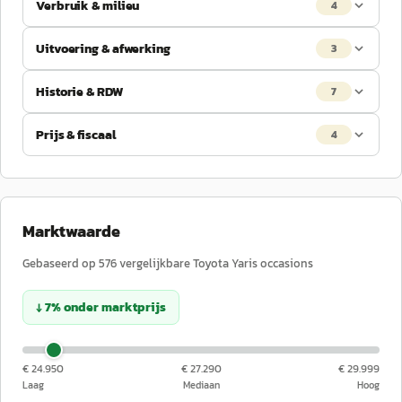
Verbruik & milieu
4
Uitvoering & afwerking
3
Historie & RDW
7
Prijs & fiscaal
4
Marktwaarde
Gebaseerd op
576
vergelijkbare
Toyota
Yaris
occasions
↓
7
%
onder
marktprijs
€ 24.950
€ 27.290
€ 29.999
Laag
Mediaan
Hoog