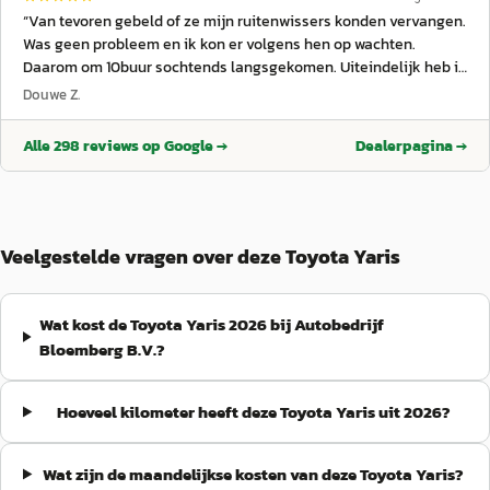
“
Van tevoren gebeld of ze mijn ruitenwissers konden vervangen.
Was geen probleem en ik kon er volgens hen op wachten.
Daarom om 10buur sochtends langsgekomen. Uiteindelijk heb ik
ruim 2 uur moeten wachten voordat ik geholpen werd zonder dat
Douwe Z.
iemand bij de receptie iets zei over de verwachte wachttijd. De
houding bij de receptie kwam bovendien onverschillig over.
Alle
298
reviews op Google →
Dealerpagina →
Alsof dat nog niet genoeg was, duurde het ook nog eens een
kwartier voordat de rekening was gemaakt terwijl het al klaar
was. Al met al geen goede service voor iets wat van tevoren was
afgesproken en een kleine klus is. Altijd tevreden geweest maar
is de laatste keer. Reaktie garage: de volgende morgen heeft de
Veelgestelde vragen over deze Toyota Yaris
garage direct contact met ons opgenomen en zijn excuses
aangeboden. Ik waardeer dat de garage zelf contact heeft
opgenomen en openstaan voor intern onderzoek. Ik hoop dat de
Wat kost de Toyota Yaris 2026 bij Autobedrijf
garage intern goed zal kijken naar de planning en de
Bloemberg B.V.?
communicatie aan de balie, zodat dit bij andere klanten niet
meer gebeurt.
”
Hoeveel kilometer heeft deze Toyota Yaris uit 2026?
Wat zijn de maandelijkse kosten van deze Toyota Yaris?