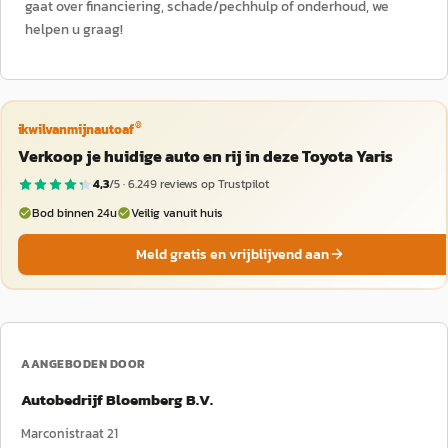
gaat over financiering, schade/pechhulp of onderhoud, we
helpen u graag!
®
ikwilvanmijnautoaf
Verkoop je huidige auto en rij in deze Toyota Yaris
4,3
/5 ·
6.249
reviews op Trustpilot
Bod binnen 24u
Veilig vanuit huis
Meld gratis en vrijblijvend aan
AANGEBODEN DOOR
Autobedrijf Bloemberg B.V.
Marconistraat 21