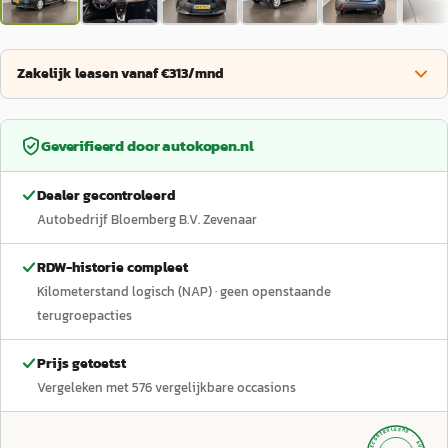
Zakelijk leasen vanaf €313/mnd
Geverifieerd door
autokopen.nl
Dealer gecontroleerd
Autobedrijf Bloemberg B.V. Zevenaar
RDW-historie compleet
Kilometerstand logisch (NAP)
· geen openstaande
terugroepacties
Prijs getoetst
Vergeleken met
576
vergelijkbare occasions
GECONTROLEERD ·