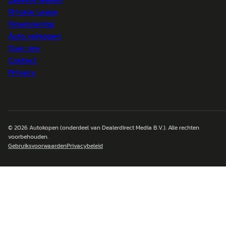
Private Lease
Financiering
Auto verkopen
Over ons
Contact
Privacy
© 2026
Autokopen
(onderdeel van Dealerdirect Media B.V.). Alle rechten
voorbehouden.
Gebruiksvoorwaarden
Privacybeleid