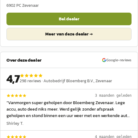
6902 PC
Zevenaar
Bel dealer
Meer van deze dealer →
Over deze dealer
Google-reviews
4,7
298
reviews ·
Autobedrijf Bloemberg B.V.
, Zevenaar
3 maanden geleden
“
Vanmorgen super geholpen door Bloemberg Zevenaar. Lege
accu, auto deed niks meer. Werd gelijk zonder afspraak
geholpen en stond binnen een uur weer met een werkende auto
buiten!!!
”
Shirley T.
4 maanden geleden