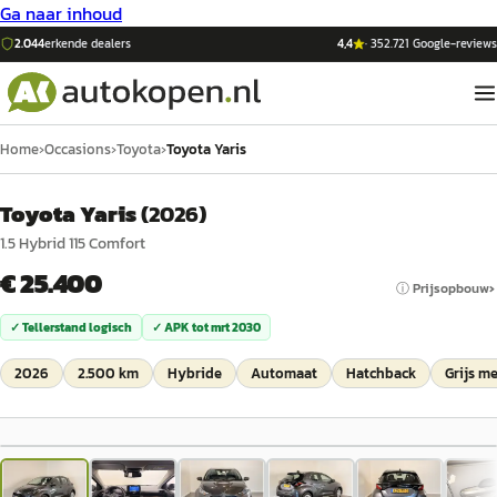
Ga naar inhoud
2.044
erkende dealers
4,4
·
352.721
Google-reviews
Home
›
Occasions
›
Toyota
›
Toyota Yaris
Toyota Yaris
(
2026
)
1.5 Hybrid 115 Comfort
€ 25.400
ⓘ Prijsopbouw
✓ Tellerstand logisch
✓ APK tot
mrt 2030
2026
2.500 km
Hybride
Automaat
Hatchback
Grijs me
1
/
17