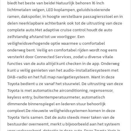
biedt het beste van beide! Natuurlijk behoren 16 inch
lichtmetalen velgen, LED koplampen, geluidsisolerende
ramen, dakspoiler, in hoogte verstelbare passagiersstoel en in
delen neerklapbare achterbank ook tot de uitrusting van deze
complete auto.Met adaptive cruise control houdt de auto
zelfstandig afstand tot uw voorligger. Een
veiligheidsverhogende optie waarmee u comfortabel
onderweg bent. Veilig en comfortabel rijden wordt nog eens
versterkt door Connected Services, zodat u diverse vitale
functies van de auto altijd kunt checken in de app. Onderweg
kunt u veilig genieten van het audio-installatiesysteem met
DAB-radio en het full map navigatiesysteem. Want in deze
Toyota bedient u ze vanaf het stuurwiel. De uitrusting van deze
Toyota is met automatische airconditioning, regensensor,
keyless entry, buitentemperatuurmeter, automatisch
dimmende binnenspiegel en lederen stuur behoorlijk
compleet.De nieuwste veiligheidssystemen komen in deze
Toyota Yaris samen. Dat de auto steeds meer taken van de
bestuurder overneemt, merkt u bijvoorbeeld aan het systeem
voor verkeersbord-detectie in deze auto. Deze Toyota Yaris is