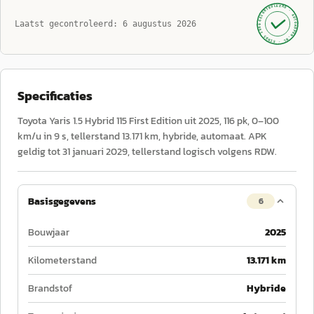
GECONTROLEERD ·
AUTOKOPEN.NL
Laatst gecontroleerd:
6 augustus 2026
· SINDS 1999 ·
Specificaties
Toyota Yaris 1.5 Hybrid 115 First Edition uit 2025, 116 pk, 0–100
km/u in 9 s, tellerstand 13.171 km, hybride, automaat. APK
geldig tot 31 januari 2029, tellerstand logisch volgens RDW.
Basisgegevens
6
Bouwjaar
2025
Kilometerstand
13.171 km
Brandstof
Hybride