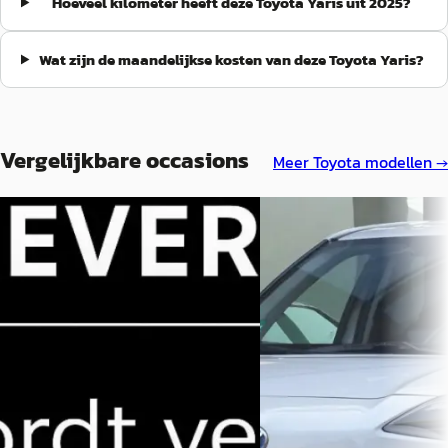
Hoeveel kilometer heeft deze Toyota Yaris uit 2025?
Wat zijn de maandelijkse kosten van deze Toyota Yaris?
Vergelijkbare occasions
Meer
Toyota
modellen →
A
A
Toyota Yaris
·
2021
Toyota Yaris
·
2022
1.5 Hybrid Style
1.5 Hybrid Executive
€ 19.950
€ 27.000
v.a. € 423/mnd
v.a. € 572/mnd
Marktconform
Boven markt
2021 · 78.305 km · Hybride ·
2022 · 25.869 km · Hybride 