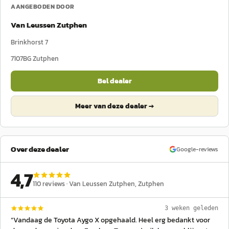
AANGEBODEN DOOR
Van Leussen Zutphen
Brinkhorst 7
7107BG
Zutphen
Bel dealer
Meer van deze dealer →
Over deze dealer
Google-reviews
4,7
110
reviews ·
Van Leussen Zutphen
, Zutphen
3 weken geleden
“
Vandaag de Toyota Aygo X opgehaald. Heel erg bedankt voor