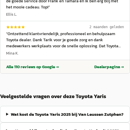
de goede service door Frank en Tamara èn ik ben erg blij met
het mooie cadeau. Top!
”
Ellis L.
2 maanden geleden
“
Ontzettend klantvriendelijk, professioneel en behulpzaam
Toyota dealer. Dank Tarik voor je goede zorg en dank
medewerkers werkplaats voor de snelle oplossing. Dat Toyota
geweldige autos maakt wisten we al maar dat iedereen zo
Mina K.
vriendelijk klaar staat om te helpen is de vijf sterren waard.
”
Alle
110
reviews op Google →
Dealerpagina →
Veelgestelde vragen over deze Toyota Yaris
Wat kost de Toyota Yaris 2025 bij Van Leussen Zutphen?