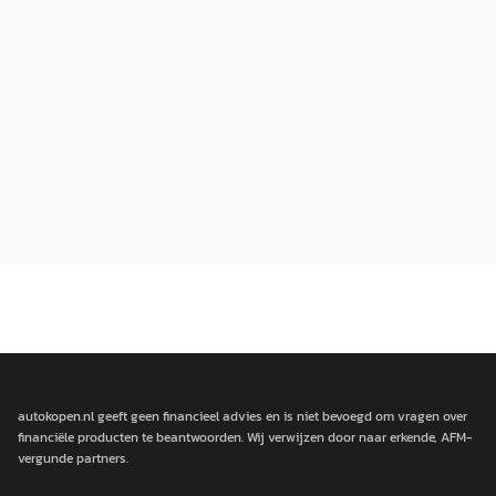
autokopen.nl geeft geen financieel advies en is niet bevoegd om vragen over
financiële producten te beantwoorden. Wij verwijzen door naar erkende, AFM-
vergunde partners.