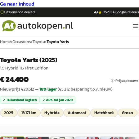
Ga naar inhoud
1.766
erkende dealers
4,4
·
352.814
Google-reviews
Home
›
Occasions
›
Toyota
›
Toyota Yaris
Toyota Yaris
(
2025
)
1.5 Hybrid 115 First Edition
€ 24.400
ⓘ Prijsopbouw
Nieuwprijs
€
29.612
—
18
% lager
(€
5.212
besparing t.o.v. nieuw)
✓ Tellerstand logisch
✓ APK tot
jan 2029
2025
13.171 km
Hybride
Automaat
Hatchback
Groen
1
/
49