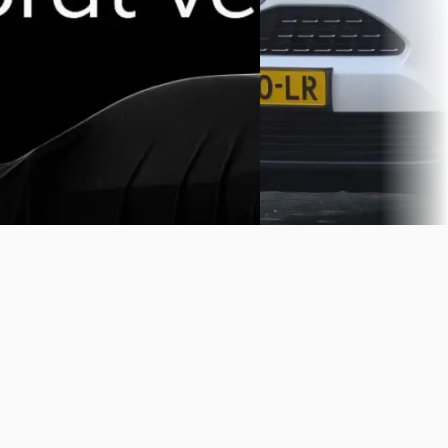
Automaat
Automaat
Autobedrijf Kleverlaan
·
Auto & Service van de Ma
Noordwijkerhout
Vaassen
Bekijk aanbieding →
Bekijk aanbieding →
Vergelijk
Vergelijk