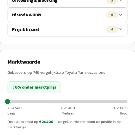
Uitvoering & afwerking
3
Historie & RDW
6
Prijs & fiscaal
4
Marktwaarde
Gebaseerd op
746
vergelijkbare
Toyota
Yaris
occasions
↓
8
%
onder
marktprijs
€ 24.500
€ 26.400
€ 29.495
Laag
Mediaan
Hoog
Deze auto staat op
€ 24.400
— de gekleurde stip toont de positie in de
marktrange.