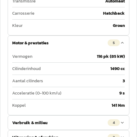
Transmissie
Automaat
Carrosserie
Hatchback
Kleur
Groen
Motor & prestaties
5
Vermogen
116 pk (85 kW)
Cilinderinhoud
1490 cc
Aantal cilinders
3
Acceleratie (0-100 km/u)
9 s
Koppel
141 Nm
Verbruik & milieu
4