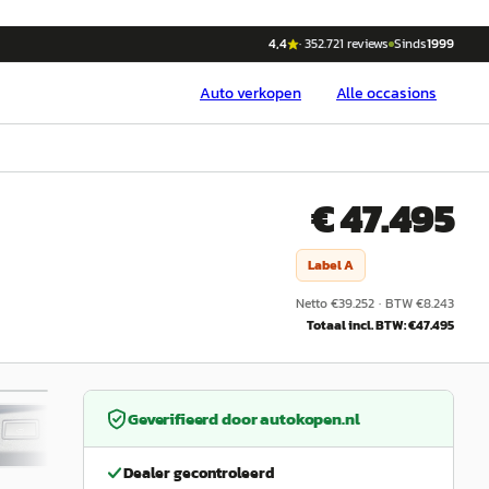
4,4
·
352.721
reviews
Sinds
1999
Auto
verkopen
Alle occasions
€ 47.495
Label
A
Netto €
39.252
·
BTW €
8.243
Totaal incl. BTW: €
47.495
/
34
Geverifieerd door
autokopen.nl
Dealer gecontroleerd