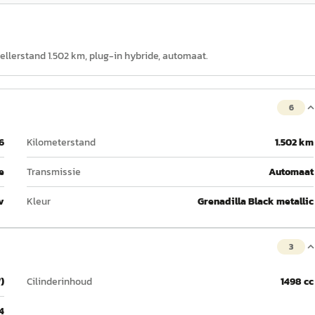
tellerstand 1.502 km, plug-in hybride, automaat.
6
6
Kilometerstand
1.502 km
e
Transmissie
Automaat
v
Kleur
Grenadilla Black metallic
3
)
Cilinderinhoud
1498 cc
4