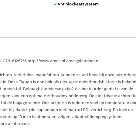
Antiblokkeersysteem
✓
NL 078-6126755 http://www.ames.nl ames@leadnet.nl
ichten. Niet rijden, maar fahren. Kunnen ze wel hoor, bij onze oosterbur
d. Deze Tiguan is dan ook als nieuw, de onderhoudshistorie is bekend
t brandstof. Behaaglijk onderweg zijn? Als bestuurder geniet u van de
zorgen voor een optimale zithouding onderweg. De elektrische achterkl
 tot de bagageruimte. Ook achterin is iedereen snel op temperatuur do
meer bij, dankzij de koplampen met matrix LED-verlichting. En toch de
rakteerd op 18 inch lichtmetalen velgen, adaptief dempingsysteem,
bare achterbank.