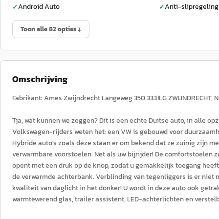
Android Auto
Anti-slipregeling
✓
✓
Toon alle 82 opties ↓
Omschrijving
Fabrikant: Ames Zwijndrecht Langeweg 350 3331LG ZWIJNDRECHT, 
Tja, wat kunnen we zeggen? Dit is een echte Duitse auto, in alle opz
Volkswagen-rijders weten het: een VW is gebouwd voor duurzaamhei
Hybride auto's zoals deze staan er om bekend dat ze zuinig zijn me
verwarmbare voorstoelen. Net als uw bijrijder! De comfortstoelen 
opent met een druk op de knop, zodat u gemakkelijk toegang heeft
de verwarmde achterbank. Verblinding van tegenliggers is er niet 
kwaliteit van daglicht in het donker! U wordt in deze auto ook get
warmtewerend glas, trailer assistent, LED-achterlichten en verstel