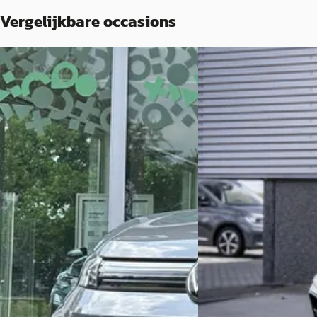
Vergelijkbare occasions
Volkswagen Tiguan
·
2025
Volkswagen Tigua
1.5 eHybrid Life Edition
1.5 TSI R-Line
€ 43.500
€ 36.900
v.a. € 922/mnd
v.a. € 782/mnd
Boven markt
Marktconform
2025 · 8122 km · Plug-in hybride ·
2023 · 64.986 km · Ben
Automaat
Broekhuis Volkswagen
Bochane Harderwijk
· Apeldoorn
Bekijk aanbieding →
4,6
(
989
)
Vergelijk
Bekijk aanbieding →
Vergelijk