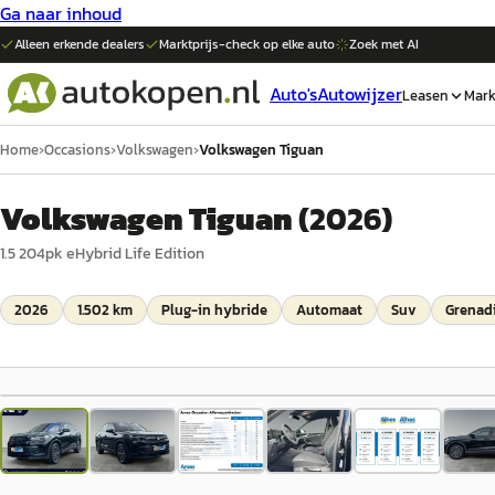
Ga naar inhoud
Alleen erkende dealers
Marktprijs-check op elke
auto
Zoek met AI
Auto's
Autowijzer
Leasen
Mark
Home
›
Occasions
›
Volkswagen
›
Volkswagen Tiguan
Volkswagen Tiguan
(
2026
)
1.5 204pk eHybrid Life Edition
2026
1.502 km
Plug-in hybride
Automaat
Suv
Grenadi