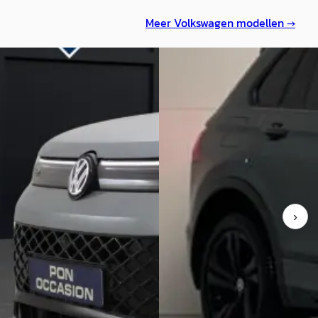
Meer
Volkswagen
modellen →
binnen
Volkswagen Tiguan
·
202
wagen Tiguan
·
2025
1.4 TSI eHybrid Black Style R-L
brid R-Line
Sfeer Camera NAP
0
€ 35.950
995/mnd
v.a. € 762/mnd
markt
Marktconform
›
7.528 km · Hybrid-gasoline ·
2022 · 56.082 km · Hybride · A
at
Auto Feitsma
· Surhuisterveen
ter Pon Center Zeist
· Zeist
Bekijk aanbieding →
Vergelijk
n geplaatst