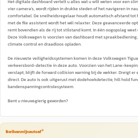
Het digitale dashboard vertelt u alles wat u wilt weten voor een sl
vier camera's, wordt rijden in drukke steden of het navigeren in na
comfortabel. De snelheidsregelaar houdt automatisch afstand tot het
met de file assistent wordt het wél relaxter. Deze geavanceerde opt
remt bovendien als de rij tot stilstand komt. In één oogopslag we
Deze Volkswagen is voorzien van dashboard met spraakbediening, n
climate control en draadloos opladen.
De nieuwste veiligheidssystemen komen in deze Volkswagen Tiguan 
verkeersbord-detectie in deze auto. Voorzien van het Lane-keeping
verslapt, blijft de forward collision warning bij de wekker. Dreigt
direct. De auto is ook uitgerust met dodehoekdetectie, hill hold
bandenspanningcontrolesysteem.
Bent u nieuwsgierig geworden?
®
ikwilvanmijnautoaf