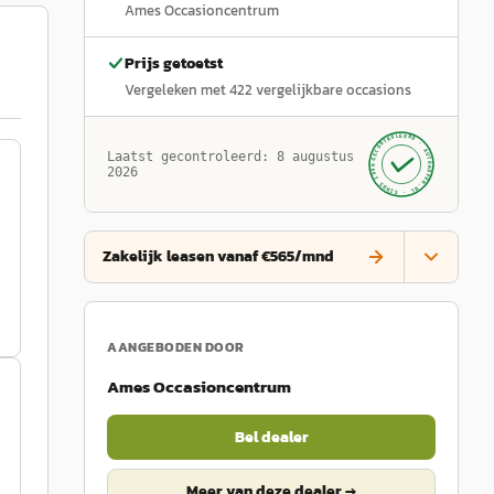
Ames Occasioncentrum
Prijs getoetst
Vergeleken met
422
vergelijkbare occasions
GECONTROLEERD ·
AUTOKOPEN.NL
Laatst gecontroleerd:
8 augustus
· SINDS 1999 ·
2026
Zakelijk leasen vanaf €565/mnd
AANGEBODEN DOOR
Ames Occasioncentrum
Bel dealer
Meer van deze dealer →