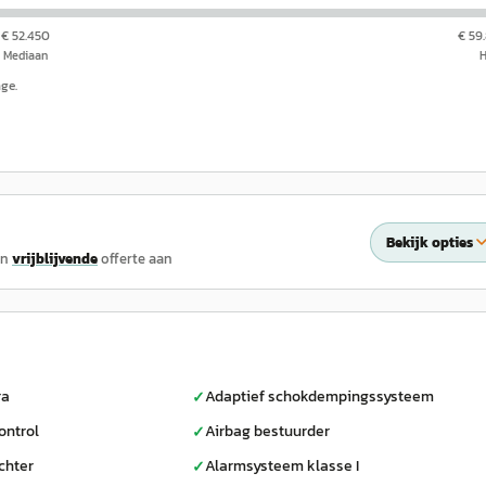
€ 52.450
€ 59
Mediaan
nge.
Bekijk opties
en
vrijblijvende
offerte aan
ra
Adaptief schokdempingssysteem
✓
ontrol
Airbag bestuurder
✓
chter
Alarmsysteem klasse I
✓