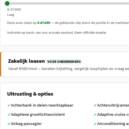
€ 47.900
Laag
Deze auto staat op
€ 47.495
— de gekleurde stip toont de positie in de marktra
Indicatie op basis van ons actuele aanbod. Geen officiële taxatie.
Zakelijk leasen
VOOR ONDERNEMERS
Vanaf €
565
/mnd — bereken bijtelling, vergelijk looptijden en vraag e
Uitrusting & opties
Achterbank in delen neerklapbaar
Achteruitrijcame
✓
✓
Adaptieve grootlichtassistent
Adaptive cruise c
✓
✓
Airbag passagier
Airconditioning a
✓
✓