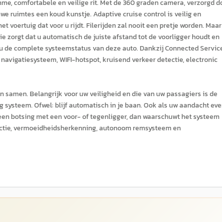
imme, comfortabele en veilige rit. Met de 360 graden camera, verzorgd d
uwe ruimtes een koud kunstje. Adaptive cruise control is veilig en
 voertuig dat voor u rijdt. Filerijden zal nooit een pretje worden. Maar
ie zorgt dat u automatisch de juiste afstand tot de voorligger houdt en
et u de complete systeemstatus van deze auto. Dankzij Connected Servic
avigatiesysteem, WIFI-hotspot, kruisend verkeer detectie, electronic
samen. Belangrijk voor uw veiligheid en die van uw passagiers is de
 systeem. Ofwel: blijf automatisch in je baan. Ook als uw aandacht ev
 er een botsing met een voor- of tegenligger, dan waarschuwt het systeem
 functie, vermoeidheidsherkenning, autonoom remsysteem en