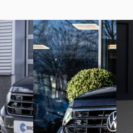
n
·
2023
Volkswagen Tiguan
·
2021
Nieuw 
Volks
€ 39.900
1.5 eHy
v.a. € 846/mnd
€ 46.95
Boven markt
v.a. € 
2021 · 129.308 km · Benzine · Automaat
Boven 
zine · Automaat
https://rijkstaete.nl/
· Almere
Bekijk aanbieding →
2025 · 1
 Zwaag
4,0
(
355
)
Automa
Vergelijk
Pon Cen
3,9
(
552
)
Gistere