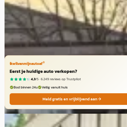
v.a. € 253/mnd
2016 · 92.000 km · Benzine · Automaat
Autobedrijf Huisman
· Ruinerwold
4,5
(
124
)
Bekijk aanbieding →
Vergelijk
®
ikwilvanmijnautoaf
Eerst je huidige auto verkopen?
4,3
/5 ·
6.249
reviews op Trustpilot
Bod binnen 24u
Veilig vanuit huis
Meld gratis en vrijblijvend aan
E
Dodge Challenger
·
2015