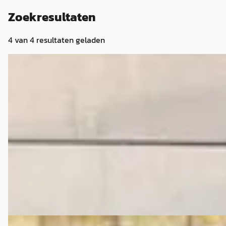
Zoekresultaten
4
van
4
resultaten geladen
Dodge CHALLENGER
·
2019
SRT HELLCAT WB
€ 87.500
v.a. € 1.855/mnd
2019 · 90.070 km · Benzine · Handgeschakeld
AUTOBEDRIJF BRANDSEN
· Barneveld
Bekijk aanbieding →
Vergelijk
Dodge Challenger
·
0