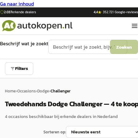
Ga naar inhoud
2.037
erkende dealers
4,4
·
352.721
Google-reviews
Beschrijf wat je zoekt
Zoeken
Filters
Home
›
Occasions
›
Dodge
›
Challenger
Tweedehands Dodge Challenger — 4 te koo
4
occasion
s
beschikbaar bij erkende dealers in Nederland
Sorteren op: