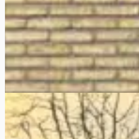
440 R/T MATCHING NUMBERS*TRACK-PACK*FULLY RESTOR
€ 175.000
v.a. € 3.710/mnd
1.568 km · Benzine · Handgeschakeld
Vivantecars
· Sibrandabuorren
4,4
(
247
)
Bekijk aanbieding →
Vergelijk
E
Dodge Challenger
·
2016
5.7 V8 Hemi 2016 LEES BESCHRIJVING
€ 11.950