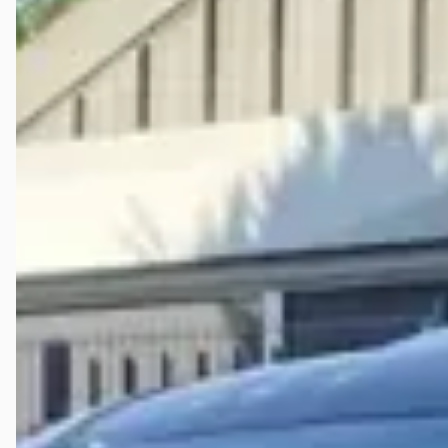
5.7 V8 Hemi Shaker 2015 Zwart Schuifdak
€ 35.950
v.a. € 762/mnd
2015 · 141.954 km · Benzine · Handgeschakeld
Autobedrijf Huisman
· Ruinerwold
4,5
(
124
)
Bekijk aanbieding →
Vergelijk