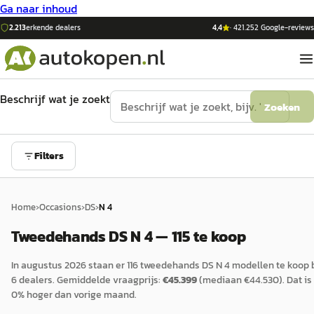
Ga naar inhoud
2.213
erkende dealers
4,4
·
421.252
Google-reviews
Beschrijf wat je zoekt
Zoeken
Filters
Home
›
Occasions
›
DS
›
N 4
Tweedehands DS N 4 — 115 te koop
In
augustus 2026
staan er
116
tweedehands
DS
N 4
modellen te koop b
6
dealers.
Gemiddelde vraagprijs:
€
45.399
(mediaan €
44.530
).
Dat is
0
%
hoger
dan vorige maand.