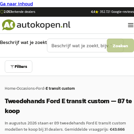
Ga naar inhoud
2.053
erkende dealers
4,4
·
352.721
Google-reviews
Beschrijf wat je zoekt
Zoeken
Filters
Home
›
Occasions
›
Ford
›
E transit custom
Tweedehands Ford E transit custom — 87 te
koop
In
augustus 2026
staan er
89
tweedehands
Ford
E transit custom
modellen te koop bij
31
dealers.
Gemiddelde vraagprijs:
€
43.666