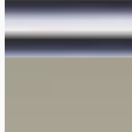
Hedin Automotive Hongqi in Houten
· Houten
4,3
(
306
)
169 dagen geleden geplaatst
Bekijk aanbieding →
Vergelijk
EV
A
Hongqi E-HS9
·
2024
President 99 kWh
€ 62.995
v.a. € 1.335/mnd
Marktconform
2024 · 37.491 km · Elektrisch · Automaat