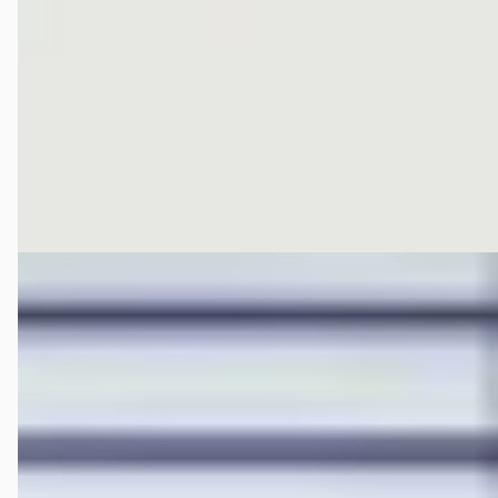
2023 · 30.065 km · Elektrisch · Automaat
Hedin Automotive Hongqi in Houten
· Houten
4,3
(
306
)
282 dagen geleden geplaatst
Bekijk aanbieding →
Vergelijk
EV
E
Hongqi E-HS9
·
2024
Executive 99 kWh 7-zitter
€ 59.995
v.a. € 1.272/mnd
Marktconform