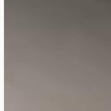
Wat is een goede kilometerstand voor een Hongqi E-
HS9?
Bij hoeveel dealers in Nederland kan ik een
tweedehands Hongqi E-HS9 kopen?
Krijg ik garantie op een tweedehands Hongqi E-HS9?
Kan ik een tweedehands Hongqi E-HS9 financieren?
Waar moet ik op letten bij de aankoop van een
tweedehands Hongqi E-HS9?
Wat is het prijsbereik van een tweedehands Hongqi E-
HS9?