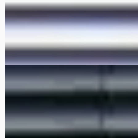
2023 · 67.239 km · Elektrisch · Automaat
Hedin Automotive Hongqi in Houten
· Houten
4,3
(
306
)
206 dagen geleden geplaatst
Bekijk aanbieding →
Vergelijk
EV
E
Hongqi E-HS9
·
2025
Executive Limited 99 kWh
€ 55.995
v.a. € 1.187/mnd
Marktconform