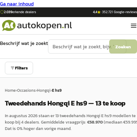
Ga naar inhoud
2.039
erkende dealers
4,4
·
352.721
Google-reviews
Beschrijf wat je zoekt
Zoeken
Filters
Home
›
Occasions
›
Hongqi
›
E hs9
Tweedehands Hongqi E hs9 — 13 te koop
In
augustus 2026
staan er
13
tweedehands
Hongqi
E hs9
modellen te
koop bij
4
dealers.
Gemiddelde vraagprijs:
€
58.970
(mediaan €
59.99
Dat is
0
%
hoger
dan vorige maand.