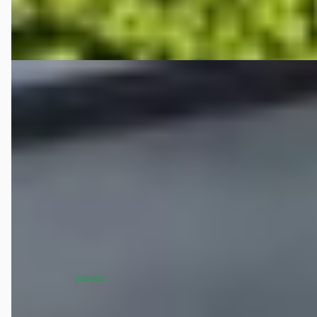
Bekijk aanbieding →
Vergelijk
EV
Hongqi E-HS9
·
2023
Executive 99 kWh
€ 49.900
v.a. € 1.058/mnd
Scherp geprijsd
2023 · 15.773 km · Elektrisch · Automaat
dvtrading
· Dronten
~
93
% SoH
Bekijk aanbieding →
(indicatie)
Vergelijk