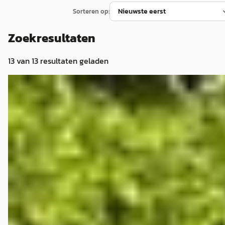
Sorteren op:
Zoekresultaten
13
van
13
resultaten geladen
EV
A
Hongqi E-HS9
·
2023
Business / 1 ste eigenaar
€ 55.950
v.a. € 1.186/mnd
Marktconform
2023 · 118.291 km · Elektrisch · Automaat
Autohuis Vianen
· VIANEN
4,4
(
100
)