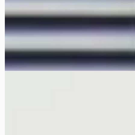
2023 · 70.796 km · Elektrisch · Automaat
Hedin Automotive Hongqi in Houten
· Houten
4,3
(
306
)
382 dagen geleden geplaatst
Bekijk aanbieding →
Vergelijk
EV
E
Hongqi E-HS9
·
2023
President Hongqi E-HS9 President Black Pack
€ 61.995
v.a. € 1.314/mnd
Marktconform