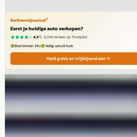
®
ikwilvanmijnautoaf
Eerst je huidige auto verkopen?
4,3
/5 ·
6.249
reviews op Trustpilot
Bod binnen 24u
Veilig vanuit huis
Meld gratis en vrijblijvend aan
EV
E
Hongqi E-HS9
·
2023
President 99 kWh
€ 57.995
v.a. € 1.229/mnd
Marktconform