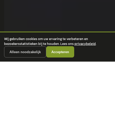
Volkswagen
Vind jouw volgende auto bij
Toyota
betrouwbare dealers.
BMW
Mercedes-Benz
Audi
Ford
Wij gebruiken cookies om uw ervaring te verbeteren en
bezoekersstatistieken bij te houden. Lees ons
privacybeleid
.
Opel
Peugeot
Alleen noodzakelijk
Accepteren
ONTDEK
CONTACT
Auto's
info@
autokopen.nl
+31 53 208 4490
Nieuws
Josink Maatweg 43
Marktdata
7545 PS Enschede
Auto's per regio
Autoprijsindex
Autotrends