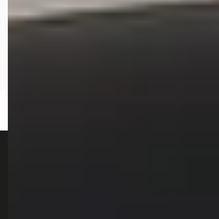
autokopen.nl geeft geen financieel advies en is niet bevoegd om vragen over
financiële producten te beantwoorden. Wij verwijzen door naar erkende, AFM-
vergunde partners.
POPULAIRE MERKEN