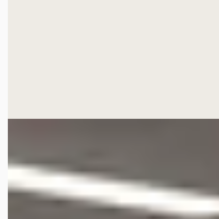
2024 · 16.985 km · Elektrisch · Automaat
Hedin Automotive Hongqi in Amsterdam Zuidoost
·
Amsterdam Zuidoost
3,7
(
597
)
110 dagen geleden geplaatst
Bekijk aanbieding →
Vergelijk
EV
A
Hongqi E-HS9
·
2023
President Limited 99 kWh
€ 61.900
v.a. € 1.312/mnd
Marktconform