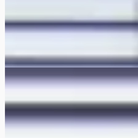
2024 · 7.442 km · Elektrisch · Automaat
Hedin Automotive Hongqi in Houten
· Houten
4,3
(
306
)
148 dagen geleden geplaatst
Bekijk aanbieding →
Vergelijk
EV
E
Hongqi E-HS9
·
2023
President 99 kWh
€ 59.995
v.a. € 1.272/mnd
Marktconform