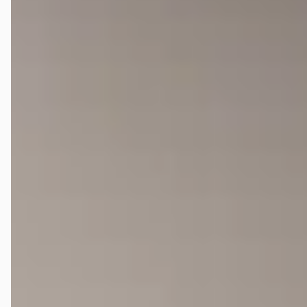
Wat kost de duurste tweedehands Hongqi E-HS9 op
autokopen.nl?
Hoeveel kilometer mag een tweedehands Hongqi E-HS9
hebben?
Wat is een faire vraagprijs voor een tweedehands
Hongqi E-HS9?