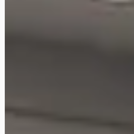
2023 · 58.002 km · Elektrisch · Automaat
Hedin Automotive Hongqi in Amsterdam Zuidoost
·
Amsterdam Zuidoost
3,7
(
597
)
108 dagen geleden geplaatst
Bekijk aanbieding →
Vergelijk
Veelgestelde vragen over de Hongqi E hs9
Wat is de gemiddelde prijs van een tweedehands Hongqi
E-HS9?
Hoeveel Hongqi E-HS9 occasions zijn er te koop?