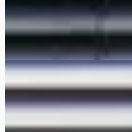
2025 · 17.641 km · Elektrisch · Automaat
Hedin Automotive Hongqi in Houten
· Houten
4,3
(
306
)
122 dagen geleden geplaatst
Bekijk aanbieding →
Vergelijk
EV
E
Hongqi E-HS9
·
2023
President 99 kWh
€ 59.995
v.a. € 1.272/mnd
Marktconform
2023 · 42.972 km · Elektrisch · Automaat