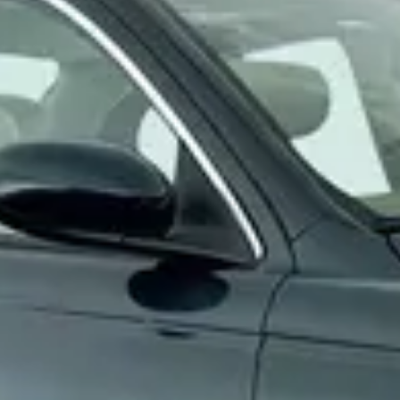
 een tweedehands Jaguar X-Type?
eedehands Jaguar X-Type?
ar X-Type op autokopen.nl?
nds Jaguar X-Type hebben?
 tweedehands Jaguar X-Type?