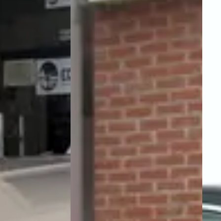
Vergelijk
ragen over de Jaguar X type
Wat is de gemiddelde prijs van een 
Hoeveel Jaguar X-Type occasio
Wat is een goede kilometerstand 
Bij hoeveel dealers in Nederland kan ik een
Krijg ik garantie op een tweed
Kan ik een tweedehands Jaguar