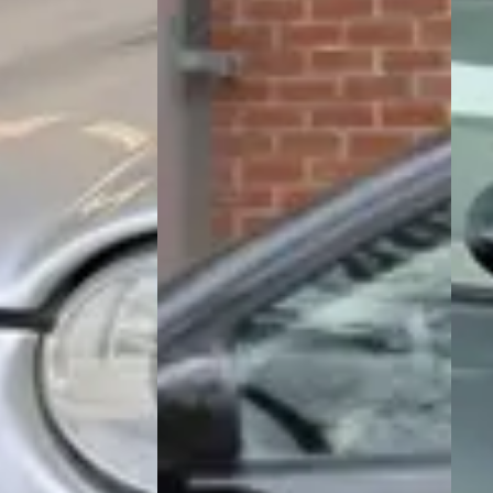
Waar moet ik op letten bij de aankoop van
Wat is het prijsbereik van een tw
Wat kost de duurste tweedehands Jagu
Hoeveel kilometer mag een tweedeha
Wat is een faire vraagprijs voor een