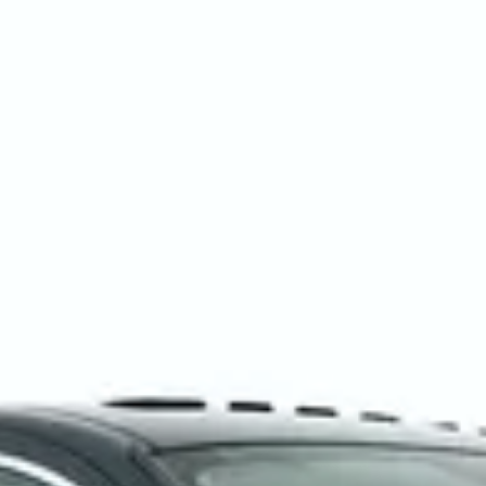
tweedehands Jaguar X-Type?
ns zijn er te koop?
voor een Jaguar X-Type?
 tweedehands Jaguar X-Type kopen?
ehands Jaguar X-Type?
 X-Type financieren?