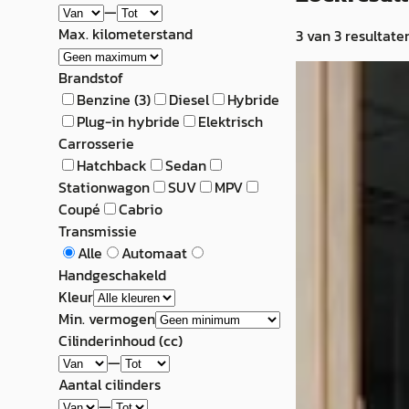
—
Max. kilometerstand
3
van
3
resultate
Jaguar X-Typ
Brandstof
Benzine
(
3
)
Diesel
Hybride
2.0 V6 Business E
Plug-in hybride
Elektrisch
rijdt goed Hande
Carrosserie
Hatchback
Sedan
€ 1.195
Stationwagon
SUV
MPV
2003 · 214.883 km
Coupé
Cabrio
Handgeschakeld
Transmissie
Alle
Automaat
ED-Kar Autohand
Handgeschakeld
4,3
(
251
)
Kleur
Min. vermogen
55 dagen geleden
Cilinderinhoud (cc)
Bekijk aanbiedi
—
Aantal cilinders
Vergelijk
—