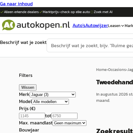
Ga naar inhoud
Alleen erkende dealers
Marktprijs-check op elke
auto
Zoek met AI
Auto's
Autowijzer
Leasen
Mark
Beschrijf wat je zoekt
Home
›
Occasions
›
Ja
Filters
Tweedehands
Wissen
Merk
In
augustus 2026
st
maand.
Model
Prijs (€)
tot
Max. maandlast
Zoekresul
Bouwjaar