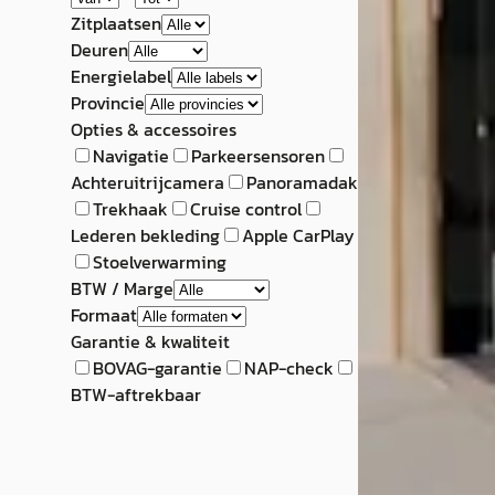
Zitplaatsen
Deuren
Energielabel
Veelgestelde v
Provincie
Opties & accessoires
Navigatie
Parkeersensoren
Achteruitrijcamera
Panoramadak
Trekhaak
Cruise control
Lederen bekleding
Apple CarPlay
Stoelverwarming
BTW / Marge
Formaat
Garantie & kwaliteit
BOVAG-garantie
NAP-check
BTW-aftrekbaar