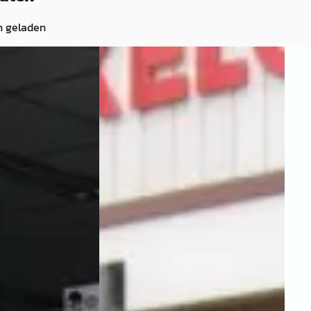
n geladen
e
·
2003
Jaguar X-Type
·
2005
Jag
dition 2DE EIG.
2.0I V6 AUTOMAAT
€ 1.14
l prijs GEEN APK
€ 6.750
2001 
Hand
v.a. € 143/mnd
 · Benzine ·
Have
2005 · 215.385 km · Benzine ·
3,8
(
3
Automaat
Beki
el
· Rotterdam
Autobedrijf Scholten Markelo B.V.
·
Vergeli
Markelo
 geplaatst
4566 dagen geleden geplaatst
ng →
Bekijk aanbieding →