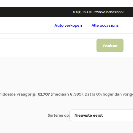
4,4
·
353.761
reviews
Sinds
1999
Auto
verkopen
Alle occasions
Zoeken
iddelde vraagprijs:
€
2.707
(mediaan €
1.999
).
Dat is
0
%
hoger
dan vorig
Sorteren op: