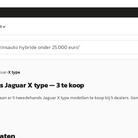
t
guar
›
X type
 Jaguar X type — 3 te koop
aan er
5
tweedehands
Jaguar
X type
modellen te koop bij
5
dealers.
Gem
taten