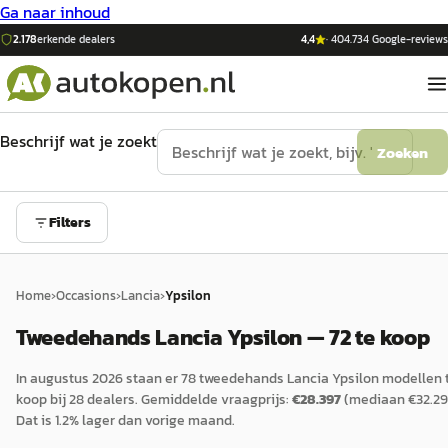
Ga naar inhoud
2.178
erkende dealers
4,4
·
404.734
Google-reviews
Beschrijf wat je zoekt
Zoeken
Filters
Home
›
Occasions
›
Lancia
›
Ypsilon
Tweedehands Lancia Ypsilon — 72 te koop
In
augustus 2026
staan er
78
tweedehands
Lancia
Ypsilon
modellen 
koop bij
28
dealers.
Gemiddelde vraagprijs:
€
28.397
(mediaan €
32.2
Dat is
1.2
%
lager
dan vorige maand.