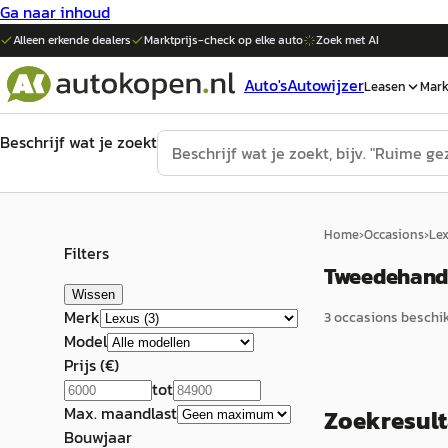
Ga naar inhoud
Alleen erkende dealers
Marktprijs-check op elke
auto
Zoek met AI
Auto's
Autowijzer
Leasen
Mark
Beschrijf wat je zoekt
Home
›
Occasions
›
Le
Filters
Tweedehands
Wissen
Merk
3
occasion
s
beschik
Model
Prijs (€)
tot
Max. maandlast
Zoekresul
Bouwjaar