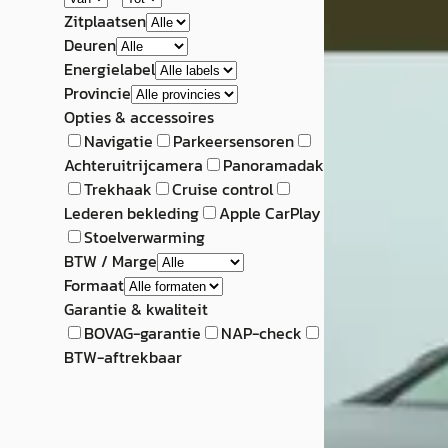
Zitplaatsen
Deuren
Energielabel
Provincie
Opties & accessoires
Navigatie
Parkeersensoren
Achteruitrijcamera
Panoramadak
Trekhaak
Cruise control
Lederen bekleding
Apple CarPlay
Stoelverwarming
BTW / Marge
Formaat
Garantie & kwaliteit
BOVAG-garantie
NAP-check
BTW-aftrekbaar