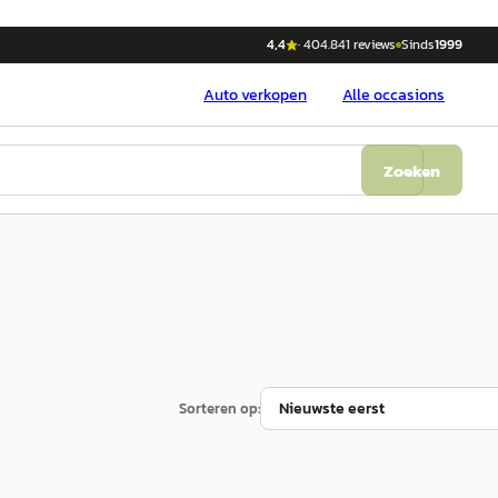
4,4
·
404.841
reviews
Sinds
1999
Auto
verkopen
Alle occasions
Zoeken
Sorteren op: