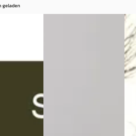
n geladen
C
Lexu
2
Lexus LS
·
2019
460 
nt Line incl
500h AWD Executive Line
€ 6.
ysteem
€ 58.900
v.a. 
v.a. € 1.249/mnd
2007 
2019 · 37.187 km · Hybride ·
Stuu
· Hybride ·
Handgeschakeld
Beki
Louwman Lexus Rotterdam
·
Vergeli
Sittard
· Sittard
Ridderkerk
4,5
(
207
)
Bekijk aanbieding →
ng →
Vergelijk