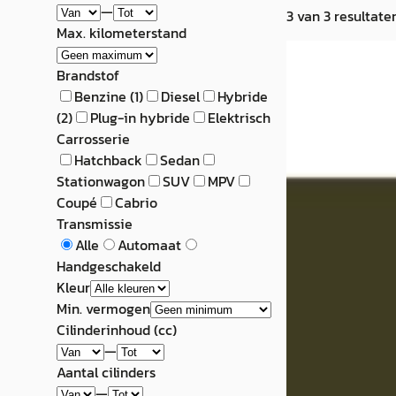
—
3
van
3
resultate
Max. kilometerstand
A
Lexus LS
·
202
Brandstof
Benzine
(
1
)
Diesel
Hybride
500h AWD Preside
(
2
)
Plug-in hybride
Elektrisch
Fietsendrager s
Carrosserie
Hatchback
Sedan
€ 84.900
Stationwagon
SUV
MPV
Coupé
Cabrio
v.a. € 1.800/mnd
Transmissie
2022 · 42.999 km 
Alle
Automaat
Automaat
Handgeschakeld
Kleur
Mengelers Lexus 
Min. vermogen
4,7
(
85
)
Cilinderinhoud (cc)
Bekijk aanbiedi
—
Aantal cilinders
Vergelijk
—