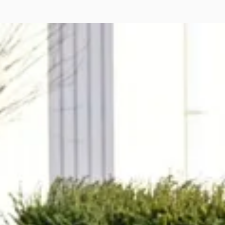
s LS
·
2007
Sedan
000
€ 127/mnd
· 0 km · Benzine · Automaat
rman Classic Cars
4,2
(
64
)
jk aanbieding →
jk