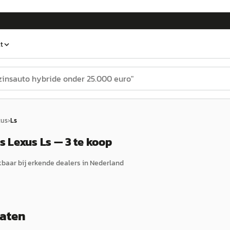
t
xus
›
Ls
 Lexus Ls — 3 te koop
baar bij erkende dealers in Nederland
taten